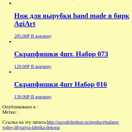
Нож для вырубки hand made в бирк
AgiArt
285.00
Р
В корзину
Скрапфишки 4шт. Набор 073
120.00
Р
В корзину
Скрапфишки 4шт Набор 016
130.00
Р
В корзину
Опубликовано в :
Метки :
Ссылка на эту запись:
http://rucodelieshop.ru/product/trafaret-
volny-illyuziya-fabrika-dekora/