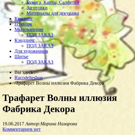
Бумага, Карты, Салфетки
Заготовки
Материалы для декупажа
Квилинг
Пэчворк
Мыловарение
ПОД ЗАКАЗ
Кэндлинг
ПОД ЗАКАЗ
Для художников
Шитье
ПОД ЗАКАЗ
Вы здесь :
Rucodelieshop
/
Трафарет Волны иллюзия Фабрика Декора
Трафарет Волны иллюзия
Фабрика Декора
19.06.2017
Автор:Марина Назарова
Комментариев нет