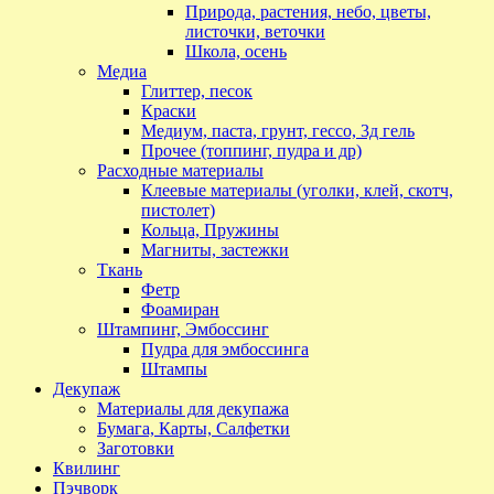
Природа, растения, небо, цветы,
листочки, веточки
Школа, осень
Медиа
Глиттер, песок
Краски
Медиум, паста, грунт, гессо, 3д гель
Прочее (топпинг, пудра и др)
Расходные материалы
Клеевые материалы (уголки, клей, скотч,
пистолет)
Кольца, Пружины
Магниты, застежки
Ткань
Фетр
Фоамиран
Штампинг, Эмбоссинг
Пудра для эмбоссинга
Штампы
Декупаж
Материалы для декупажа
Бумага, Карты, Салфетки
Заготовки
Квилинг
Пэчворк