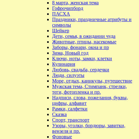
8 марта, женская тема
Гофрочипборд
ПАСХА
Праздники, праздничные атрибуты и
символы
Шейкер
Дети, семья, в ожидании чуда
Животные, птицы, насекомые
Заборы, фонари, окна и пр
Зима, Новый год
Ключи, ноты, замки, клетки
Кулинария
Любовь, свадьба, сердечки
Люди, силуэты
Море, отдых, каникулы, путешествие
Мужская тема, Стимпанк, стрелки,
теги, фотопленка и пр.
Надписи, слова, пожелания, буквы,
цифры, алфавит
Рамки, салфетки
Сказка
Спорт, транспорт
Узоры, уголки, бордюры, завитки,
вензеля и пр.
Фоновые