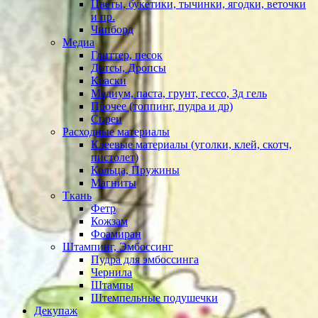
Цветы, букетики, тычинки, ягодки, веточки
и пр.
Чипборд
Медиа
Глиттер, песок
Дотсы, Дропсы
Краски
Медиум, паста, грунт, гессо, 3д гель
Прочее (топпинг, пудра и др)
Спреи
Расходные материалы
Клеевые материалы (уголки, клей, скотч,
пистолет)
Кольца, Пружины
Магниты
Ткань
Фетр
Кожзам
Фоамиран
Штампинг, Эмбоссинг
Пудра для эмбоссинга
Чернила
Штампы
Штемпельные подушечки
Декупаж