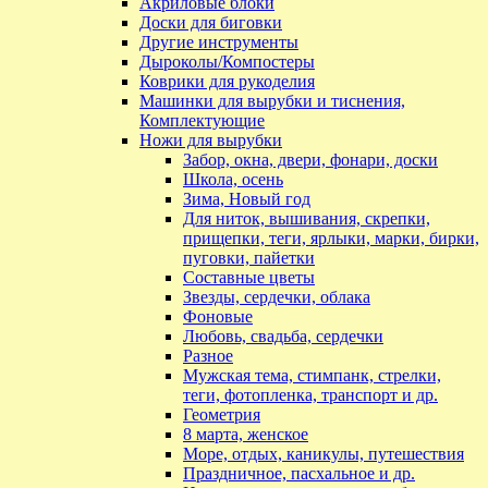
Акриловые блоки
Доски для биговки
Другие инструменты
Дыроколы/Компостеры
Коврики для рукоделия
Машинки для вырубки и тиснения,
Комплектующие
Ножи для вырубки
Забор, окна, двери, фонари, доски
Школа, осень
Зима, Новый год
Для ниток, вышивания, скрепки,
прищепки, теги, ярлыки, марки, бирки,
пуговки, пайетки
Составные цветы
Звезды, сердечки, облака
Фоновые
Любовь, свадьба, сердечки
Разное
Мужская тема, стимпанк, стрелки,
теги, фотопленка, транспорт и др.
Геометрия
8 марта, женское
Море, отдых, каникулы, путешествия
Праздничное, пасхальное и др.