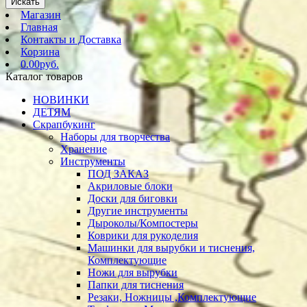
Искать
Магазин
Главная
Контакты и Доставка
Корзина
0.00руб.
Каталог товаров
НОВИНКИ
ДЕТЯМ
Скрапбукинг
Наборы для творчества
Хранение
Инструменты
ПОД ЗАКАЗ
Акриловые блоки
Доски для биговки
Другие инструменты
Дыроколы/Компостеры
Коврики для рукоделия
Машинки для вырубки и тиснения,
Комплектующие
Ножи для вырубки
Папки для тиснения
Резаки, Ножницы ,Комплектующие