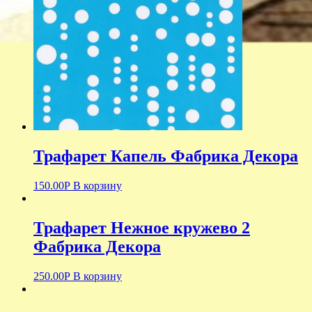
Трафарет Капель Фабрика Декора
150.00
Р
В корзину
Трафарет Нежное кружево 2
Фабрика Декора
250.00
Р
В корзину