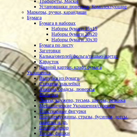
Трафареты, Маски
Установщики люверсов, Комплектующие
Маркеры, ручки, карандаши
Бумага
Бумага в наборах
Наборы бумаги 15х15
Наборы бумаги 20х20
Наборы бумаги 30х30
Бумага по листу
Заготовки
Калька/оверлей/фольга/тишью/ацетат
Кардсток
Пивной картон, крафт бумага
Украшения
Вырубка из бумаги
Стикеры, наклейки
Анкеры, брадсы, люверсы
Высечки
Ленты, кружево, тесьма, шнуры, резинка
Металлические Украшения/скрепки
Пластиковые фигурки
Полужемчужины, стразы, бусинки, дотсы,
пайетки и др.
Прочий декор
Топсы, фишки