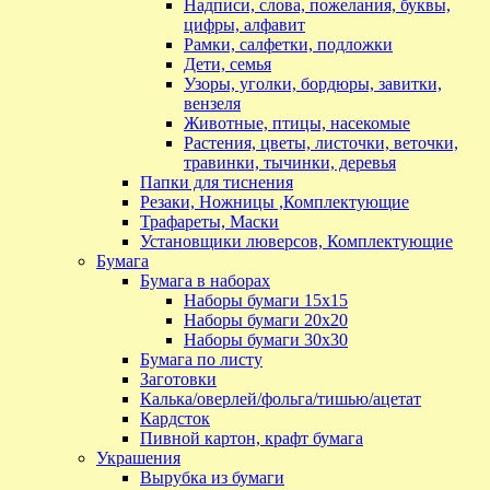
Надписи, слова, пожелания, буквы,
цифры, алфавит
Рамки, салфетки, подложки
Дети, семья
Узоры, уголки, бордюры, завитки,
вензеля
Животные, птицы, насекомые
Растения, цветы, листочки, веточки,
травинки, тычинки, деревья
Папки для тиснения
Резаки, Ножницы ,Комплектующие
Трафареты, Маски
Установщики люверсов, Комплектующие
Бумага
Бумага в наборах
Наборы бумаги 15х15
Наборы бумаги 20х20
Наборы бумаги 30х30
Бумага по листу
Заготовки
Калька/оверлей/фольга/тишью/ацетат
Кардсток
Пивной картон, крафт бумага
Украшения
Вырубка из бумаги