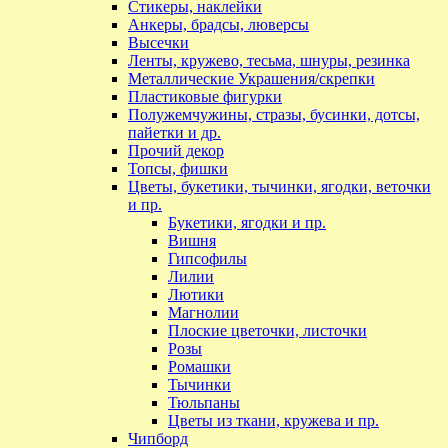
Стикеры, наклейки
Анкеры, брадсы, люверсы
Высечки
Ленты, кружево, тесьма, шнуры, резинка
Металлические Украшения/скрепки
Пластиковые фигурки
Полужемчужины, стразы, бусинки, дотсы,
пайетки и др.
Прочий декор
Топсы, фишки
Цветы, букетики, тычинки, ягодки, веточки
и пр.
Букетики, ягодки и пр.
Вишня
Гипсофилы
Лилии
Лютики
Магнолии
Плоские цветочки, листочки
Розы
Ромашки
Тычинки
Тюльпаны
Цветы из ткани, кружева и пр.
Чипборд