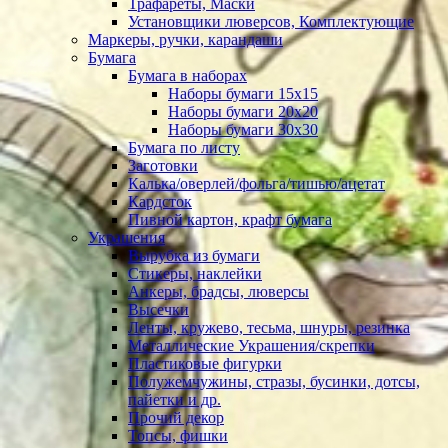
Трафареты, Маски
Установщики люверсов, Комплектующие
Маркеры, ручки, карандаши
Бумага
Бумага в наборах
Наборы бумаги 15х15
Наборы бумаги 20х20
Наборы бумаги 30х30
Бумага по листу
Заготовки
Калька/оверлей/фольга/тишью/ацетат
Кардсток
Пивной картон, крафт бумага
Украшения
Вырубка из бумаги
Стикеры, наклейки
Анкеры, брадсы, люверсы
Высечки
Ленты, кружево, тесьма, шнуры, резинка
Металлические Украшения/скрепки
Пластиковые фигурки
Полужемчужины, стразы, бусинки, дотсы,
пайетки и др.
Прочий декор
Топсы, фишки