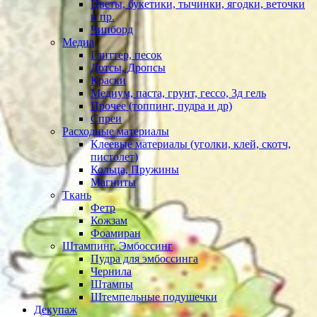
Цветы, букетики, тычинки, ягодки, веточки
и пр.
Чипборд
Медиа
Глиттер, песок
Дотсы, Дропсы
Краски
Медиум, паста, грунт, гессо, 3д гель
Прочее (топпинг, пудра и др)
Спреи
Расходные материалы
Клеевые материалы (уголки, клей, скотч,
пистолет)
Кольца, Пружины
Магниты
Ткань
Фетр
Кожзам
Фоамиран
Штампинг, Эмбоссинг
Пудра для эмбоссинга
Чернила
Штампы
Штемпельные подушечки
Декупаж