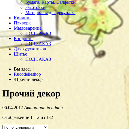
Бумага, Карты, Салфетки
Заготовки
Материалы для декупажа
Квилинг
Пэчворк
Мыловарение
ПОД ЗАКАЗ
Кэндлинг
ПОД ЗАКАЗ
Для художников
Шитье
ПОД ЗАКАЗ
Вы здесь :
Rucodelieshop
/
Прочий декор
Прочий декор
06.04.2017
Автор:admin admin
Отображение 1–12 из 182