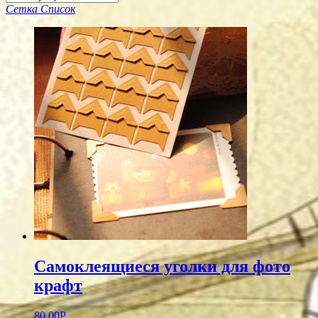
Сетка
Список
Самоклеящиеся уголки для фото
крафт
80.00
Р