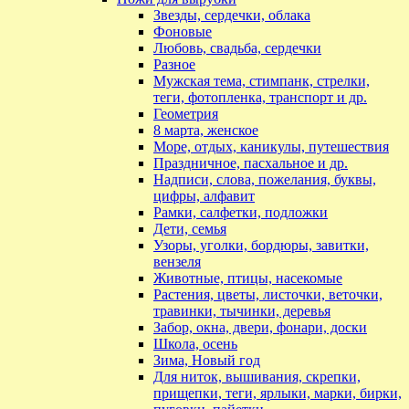
Звезды, сердечки, облака
Фоновые
Любовь, свадьба, сердечки
Разное
Мужская тема, стимпанк, стрелки,
теги, фотопленка, транспорт и др.
Геометрия
8 марта, женское
Море, отдых, каникулы, путешествия
Праздничное, пасхальное и др.
Надписи, слова, пожелания, буквы,
цифры, алфавит
Рамки, салфетки, подложки
Дети, семья
Узоры, уголки, бордюры, завитки,
вензеля
Животные, птицы, насекомые
Растения, цветы, листочки, веточки,
травинки, тычинки, деревья
Забор, окна, двери, фонари, доски
Школа, осень
Зима, Новый год
Для ниток, вышивания, скрепки,
прищепки, теги, ярлыки, марки, бирки,