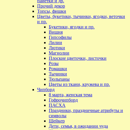
пайетки и др.
Прочий декор
Топсы, фишки
Цветы, букетики, тычинки, ягодки, веточки
и пр.
Букетики, ягодки и пр.
Вишня
Гипсофилы
Лилии
Лютики
Магнолии
Плоские цветочки, листочки
Розы
Ромашки
Тычинки
Тюльпаны
Цветы из ткани, кружева и пр.
Чипборд
8 марта, женская тема
Гофрочипборд
ПАСХА
Праздники, праздничные атрибуты и
символы
Шейкер
Дети, семья, в ожидании чуда