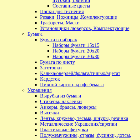
пуговки, пайетки
Составные цветы
Папки для тиснения
Резаки, Ножницы ,Комплектующие
Трафареты, Маски
Установщики люверсов, Комплектующие
Бумага
Бумага в наборах
Наборы бумаги 15х15
Наборы бумаги 20х20
Наборы бумаги 30х30
Бумага по листу
Заготовки
Калька/оверлей/фольга/тишью/ацетат
Кардсток
Пивной картон, крафт бумага
Украшения
Вырубка из бумаги
Стикеры, наклейки
Анкеры, брадсы, люверсы
Высечки
Ленты, кружево, тесьма, шнуры, резинка
Металлические Украшения/скрепки
Пластиковые фигурки
Полужемчужины, стразы, бусинки, дотсы,