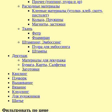
Прочее (топпинг, пудра и др)
Расходные материалы
Клеевые материалы (уголки, клей, скотч,
пистолет)
Кольца, Пружины
Магниты, застежки
Ткань
Фетр
Фоамиран
Штампинг, Эмбоссинг
Пудра для эмбоссинга
Штампы
Декупаж
Материалы для декупажа
Бумага, Карты, Салфетки
Заготовки
Квилинг
Пэчворк
Вышивание
Вязание
Кэндлинг
Для художников
Шитье
Фильтровать по цене