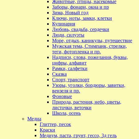
Животные, птицы, насекомые
Заборы, фонари, окна и пр
Зима, Новый год
Ключи, ноты, замки, клетки
Кулинария
Любовь, свадьба, сердечки
Люди, силуэты
Море, отдых, каникулы, путешествие
Мужская тема, Стимпанк, стрелки,
теги, фотопленка и пр.
Надписи, слова, пожелания, буквы,
цифры, алфавит
Рамки, салфетки
Сказка
Спорт, транспорт
Узоры, уголки, бордюры, завитки,
вензеля и пр.
Фоновые
Природа, растения, небо, цветы,
листочки, веточки
Школа, осень
Медиа
Глиттер, песок
Краски
Медиум, паста, грунт, гессо, 3д гель