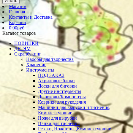
Искать
Магазин
Главная
Контакты и Доставка
Корзина
0.00руб.
Каталог товаров
НОВИНКИ
ДЕТЯМ
Скрапбукинг
Наборы для творчества
Хранение
Инструменты
ПОД ЗАКАЗ
Акриловые блоки
Доски для биговки
Другие инструменты
Дыроколы/Компостеры
Коврики для рукоделия
Машинки для вырубки и тиснения,
Комплектующие
Ножи для вырубки
Папки для тиснения
Резаки, Ножницы ,Комплектующие