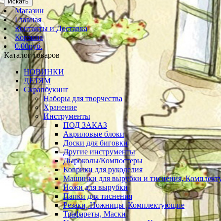
Искать
Магазин
Главная
Контакты и Доставка
Корзина
0.00руб.
Каталог товаров
НОВИНКИ
ДЕТЯМ
Скрапбукинг
Наборы для творчества
Хранение
Инструменты
ПОД ЗАКАЗ
Акриловые блоки
Доски для биговки
Другие инструменты
Дыроколы/Компостеры
Коврики для рукоделия
Машинки для вырубки и тиснения, Комплек
Ножи для вырубки
Папки для тиснения
Резаки, Ножницы ,Комплектующие
Трафареты, Маски