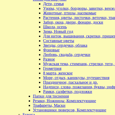
Дети, семья
Узоры, уголки, бордюры, завитки, вензе
Животные, птицы, насекомые
Растения, цветы, листочки, веточки, тр
Забор, окна, двери, фонари, доски
Школа, осень
Зима, Новый год
Для ниток, вышивания, скрепки, прищеп
Составные цветы
Звезды, сердечки, облака
Фоновые
Любовь, свадьба, сердечки
Разное
Мужская тема, стимпанк, стрелки, теги,
Геометрия
8 марта, женское
Море, отдых, каникулы, путешествия
Праздничное, пасхальное и др.
Надписи, слова, пожелания, буквы, циф
Рамки, салфетки, подложки
Папки для тиснения
Резаки, Ножницы ,Комплектующие
Трафареты, Маски
Установщики люверсов, Комплектующие
Бумага