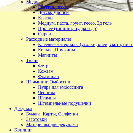
Медиа
Глиттер, песок
Дотсы, Дропсы
Краски
Медиум, паста, грунт, гессо, 3д гель
Прочее (топпинг, пудра и др)
Спреи
Расходные материалы
Клеевые материалы (уголки, клей, скотч, пист
Кольца, Пружины
Магниты
Ткань
Фетр
Кожзам
Фоамиран
Штампинг, Эмбоссинг
Пудра для эмбоссинга
Чернила
Штампы
Штемпельные подушечки
Декупаж
Бумага, Карты, Салфетки
Заготовки
Материалы для декупажа
Квилинг