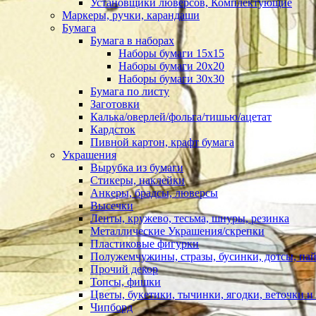
Установщики люверсов, Комплектующие
Маркеры, ручки, карандаши
Бумага
Бумага в наборах
Наборы бумаги 15х15
Наборы бумаги 20х20
Наборы бумаги 30х30
Бумага по листу
Заготовки
Калька/оверлей/фольга/тишью/ацетат
Кардсток
Пивной картон, крафт бумага
Украшения
Вырубка из бумаги
Стикеры, наклейки
Анкеры, брадсы, люверсы
Высечки
Ленты, кружево, тесьма, шнуры, резинка
Металлические Украшения/скрепки
Пластиковые фигурки
Полужемчужины, стразы, бусинки, дотсы, пай
Прочий декор
Топсы, фишки
Цветы, букетики, тычинки, ягодки, веточки и 
Чипборд