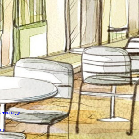
етки и др.
пр.