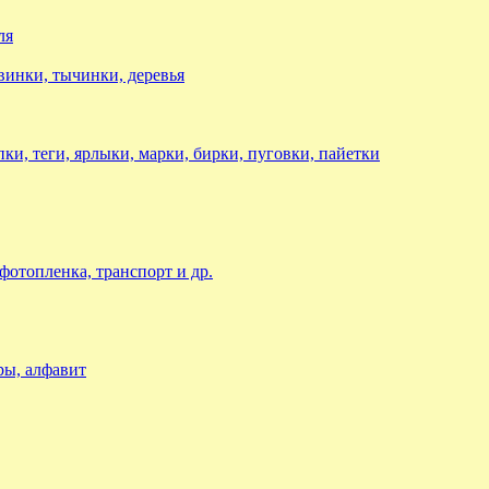
ля
авинки, тычинки, деревья
ки, теги, ярлыки, марки, бирки, пуговки, пайетки
 фотопленка, транспорт и др.
ры, алфавит