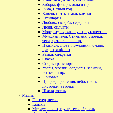
Заборы, фонари, окна и пр
Зима, Новый год
Ключи, ноты, замки, клетки
Кулинария
Любовь, свадьба, сердечки
Люди, силуэты
Море, отдых, каникулы, путешествие
Мужская тема, Стимпанк, стрелки,
теги, фотопленка и пр.
Надписи, слова, пожелания, буквы,
цифры, алфавит
Рамки, салфетки
Сказка
Спорт, транспорт
Узоры, уголки, бордюры, завитки,
вензеля и пр.
Фоновые
Природа, растения, небо, цветы,
листочки, веточки
Школа, осень
Медиа
Глиттер, песок
Краски
Медиум, паста, грунт, гессо, 3д гель