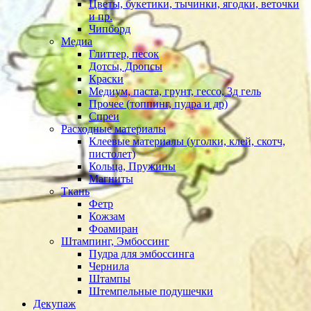
Цветы, букетики, тычинки, ягодки, веточки
и пр.
Чипборд
Медиа
Глиттер, песок
Дотсы, Дропсы
Краски
Медиум, паста, грунт, гессо, 3д гель
Прочее (топпинг, пудра и др)
Спреи
Расходные материалы
Клеевые материалы (уголки, клей, скотч,
пистолет)
Кольца, Пружины
Магниты
Ткань
Фетр
Кожзам
Фоамиран
Штампинг, Эмбоссинг
Пудра для эмбоссинга
Чернила
Штампы
Штемпельные подушечки
Декупаж