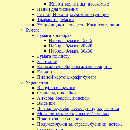
Животные, птицы, насекомые
Папки для тиснения
Резаки, Ножницы ,Комплектующие
Трафареты, Маски
Установщики люверсов, Комплектующие
Бумага
Бумага в наборах
Наборы бумаги 15х15
Наборы бумаги 20х20
Наборы бумаги 30х30
Бумага по листу
Заготовки
Калька/оверлей/фольга/тишью/ацетат
Кардсток
Пивной картон, крафт бумага
Украшения
Вырубка из бумаги
Стикеры, наклейки
Анкеры, брадсы, люверсы
Высечки
Ленты, кружево, тесьма, шнуры, резинка
Металлические Украшения/скрепки
Пластиковые фигурки
Полужемчужины, стразы, бусинки, дотсы,
пайетки и др.