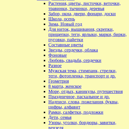
Растения, цветы, листочки, веточки,
травинки, тычинки, деревья
Забор, окна, двери, фонари, доски
Школа, осень
Зима, Новый год
Для ниток, вышивания, скрепки,
прищепки, теги, ярлыки, марки, бирки,
пуговки, пайетки
Составные цветы
Звезды, сердечки, облака
Фоновые
Любовь, свадьба, сердечки
Разное
Мужская тема, стимпанк, стрелки,
теги, фотопленка, транспорт и др.
Геометрия
8 марта, женское
Море, отдых, каникулы, путешествия
Праздничное, пасхальное и др.
Надписи, слова, пожелания, буквы,
цифры, алфавит
Рамки, салфетки, подложки
Дети, семья
Узоры, уголки, бордюры, завитки,
вензеля