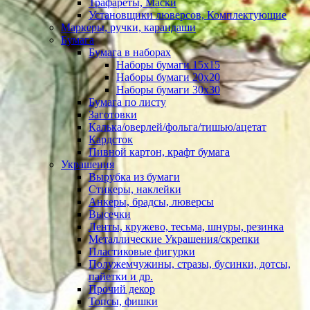
Трафареты, Маски
Установщики люверсов, Комплектующие
Маркеры, ручки, карандаши
Бумага
Бумага в наборах
Наборы бумаги 15х15
Наборы бумаги 20х20
Наборы бумаги 30х30
Бумага по листу
Заготовки
Калька/оверлей/фольга/тишью/ацетат
Кардсток
Пивной картон, крафт бумага
Украшения
Вырубка из бумаги
Стикеры, наклейки
Анкеры, брадсы, люверсы
Высечки
Ленты, кружево, тесьма, шнуры, резинка
Металлические Украшения/скрепки
Пластиковые фигурки
Полужемчужины, стразы, бусинки, дотсы,
пайетки и др.
Прочий декор
Топсы, фишки