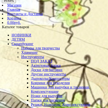
Искать
Магазин
Главная
Контакты и Доставка
Корзина
0.00руб.
Каталог товаров
НОВИНКИ
ДЕТЯМ
Скрапбукинг
Наборы для творчества
Хранение
Инструменты
ПОД ЗАКАЗ
Акриловые блоки
Доски для биговки
Другие инструменты
Дыроколы/Компостеры
Коврики для рукоделия
Машинки для вырубки и тиснения,
Комплектующие
Ножи для вырубки
Папки для тиснения
Резаки, Ножницы ,Комплектующие