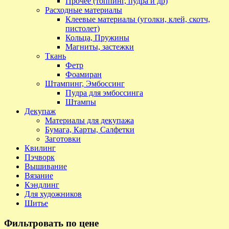
Прочее (топпинг, пудра и др)
Расходные материалы
Клеевые материалы (уголки, клей, скотч,
пистолет)
Кольца, Пружины
Магниты, застежки
Ткань
Фетр
Фоамиран
Штампинг, Эмбоссинг
Пудра для эмбоссинга
Штампы
Декупаж
Материалы для декупажа
Бумага, Карты, Салфетки
Заготовки
Квилинг
Пэчворк
Вышивание
Вязание
Кэндлинг
Для художников
Шитье
Фильтровать по цене