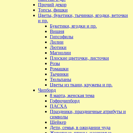
Прочий декор
Топсы, фишки
Цветы, букетики, тычинки, ягодки, веточки
и пр.
Букетики, ягодки и пр.
Вишня
Гипсофилы
Лилии
Лютики
Магнолии
Плоские цветочки, листочки
Розы
Ромашки
Тычинки
Тюльпаны
Цветы из ткани, кружева и пр.
Чипборд
8 марта, женская тема
Гофрочипборд
ПАСХА
Праздники, праздничные атрибуты и
символы
Шейкер
Дети, семья, в ожидании чуда
Животные, птицы, насекомые