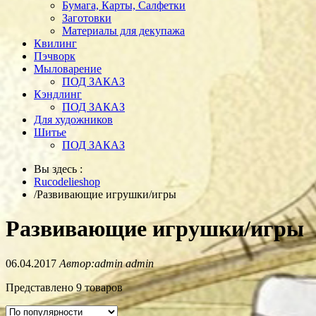
Бумага, Карты, Салфетки
Заготовки
Материалы для декупажа
Квилинг
Пэчворк
Мыловарение
ПОД ЗАКАЗ
Кэндлинг
ПОД ЗАКАЗ
Для художников
Шитье
ПОД ЗАКАЗ
Вы здесь :
Rucodelieshop
/
Развивающие игрушки/игры
Развивающие игрушки/игры
06.04.2017
Автор:admin admin
Представлено 9 товаров