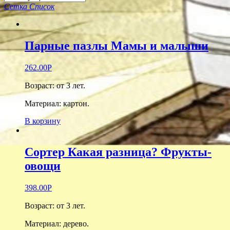
Сетка
Список
Парные пазлы Мамы и малыши
262.00
Р
Возраст: о
т 3 лет.
Материал: картон.
В корзину
Сортер Какая разница? Фрукты-
овощи
398.00
Р
Возраст: о
т 3 лет.
Материал: дерево.