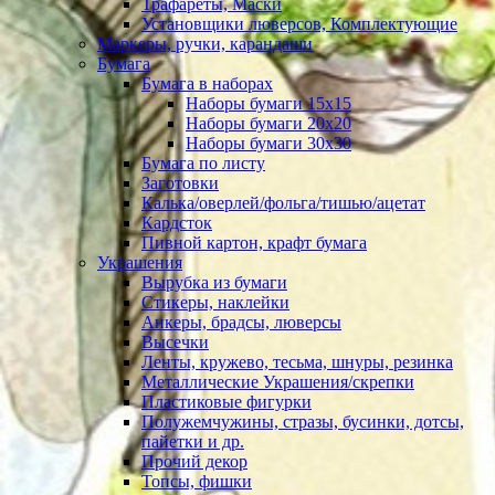
Трафареты, Маски
Установщики люверсов, Комплектующие
Маркеры, ручки, карандаши
Бумага
Бумага в наборах
Наборы бумаги 15х15
Наборы бумаги 20х20
Наборы бумаги 30х30
Бумага по листу
Заготовки
Калька/оверлей/фольга/тишью/ацетат
Кардсток
Пивной картон, крафт бумага
Украшения
Вырубка из бумаги
Стикеры, наклейки
Анкеры, брадсы, люверсы
Высечки
Ленты, кружево, тесьма, шнуры, резинка
Металлические Украшения/скрепки
Пластиковые фигурки
Полужемчужины, стразы, бусинки, дотсы,
пайетки и др.
Прочий декор
Топсы, фишки