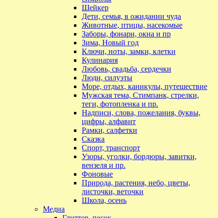
Шейкер
Дети, семья, в ожидании чуда
Животные, птицы, насекомые
Заборы, фонари, окна и пр
Зима, Новый год
Ключи, ноты, замки, клетки
Кулинария
Любовь, свадьба, сердечки
Люди, силуэты
Море, отдых, каникулы, путешествие
Мужская тема, Стимпанк, стрелки,
теги, фотопленка и пр.
Надписи, слова, пожелания, буквы,
цифры, алфавит
Рамки, салфетки
Сказка
Спорт, транспорт
Узоры, уголки, бордюры, завитки,
вензеля и пр.
Фоновые
Природа, растения, небо, цветы,
листочки, веточки
Школа, осень
Медиа
Глиттер, песок