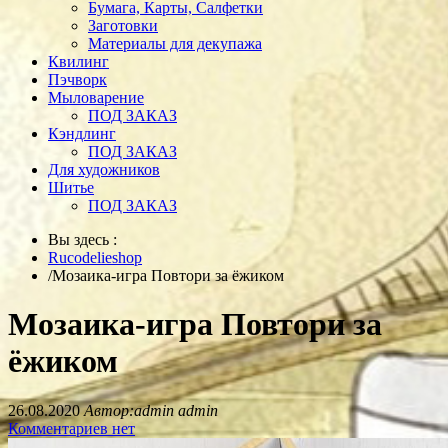
Бумага, Карты, Салфетки
Заготовки
Материалы для декупажа
Квилинг
Пэчворк
Мыловарение
ПОД ЗАКАЗ
Кэндлинг
ПОД ЗАКАЗ
Для художников
Шитье
ПОД ЗАКАЗ
Вы здесь :
Rucodelieshop
/
Мозаика-игра Повтори за ёжиком
Мозаика-игра Повтори за
ёжиком
26.08.2020
Автор:admin admin
Комментариев нет