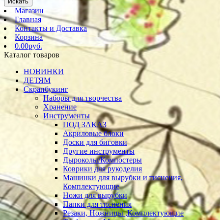
Искать
Магазин
Главная
Контакты и Доставка
Корзина
0.00руб.
Каталог товаров
НОВИНКИ
ДЕТЯМ
Скрапбукинг
Наборы для творчества
Хранение
Инструменты
ПОД ЗАКАЗ
Акриловые блоки
Доски для биговки
Другие инструменты
Дыроколы/Компостеры
Коврики для рукоделия
Машинки для вырубки и тиснения,
Комплектующие
Ножи для вырубки
Папки для тиснения
Резаки, Ножницы ,Комплектующие