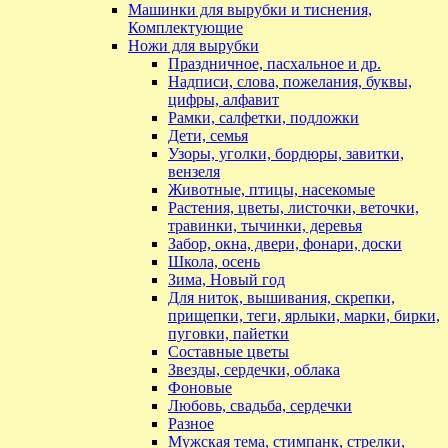
Машинки для вырубки и тиснения,
Комплектующие
Ножи для вырубки
Праздничное, пасхальное и др.
Надписи, слова, пожелания, буквы,
цифры, алфавит
Рамки, салфетки, подложки
Дети, семья
Узоры, уголки, бордюры, завитки,
вензеля
Животные, птицы, насекомые
Растения, цветы, листочки, веточки,
травинки, тычинки, деревья
Забор, окна, двери, фонари, доски
Школа, осень
Зима, Новый год
Для ниток, вышивания, скрепки,
прищепки, теги, ярлыки, марки, бирки,
пуговки, пайетки
Составные цветы
Звезды, сердечки, облака
Фоновые
Любовь, свадьба, сердечки
Разное
Мужская тема, стимпанк, стрелки,