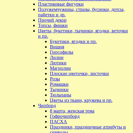
Пластиковые фигурки
Полужемчужины, стразы, бусинки, дотсы,
пайетки и др.
Прочий декор
Топсы, фишки
Цветы, букетики, тычинки, ягодки, веточки
и пр.
Букетики, ягодки и пр.
Вишня
Гипсофилы
Лилии
Лютики
Магнолии
Плоские цветочки, листочки
Розы
Ромашки
Тычинки
Тюльпаны
Цветы из ткани, кружева и пр.
Чипборд
8 марта, женская тема
Гофрочипборд
ПАСХА
Праздники, праздничные атрибуты и
символы