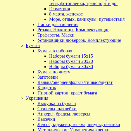
теги, фотопленка, транспорт и др.
Геометрия
8 марта, женское
Море, отдых, каникулы, путешествия
Папки для тиснения
Резаки, Ножницы ,Комплектующие
Трафареты, Маски
Установщики люверсов, Комплектующие
Бумага
Бумага в наборах
Наборы бумаги 15х15
Наборы бумаги 20х20
Наборы бумаги 30х30
Бумага по листу
Заготовки
Калька/оверлей/фольга/тишью/ацетат
Кардсток
Пивной картон, крафт бумага
Украшения
Вырубка из бумаги
Стикеры, наклейки
Анкеры, брадсы, люверсы
Высечки
Ленты, кружево, тесьма, шнуры, резинка
Металлические Украшения/скрепки