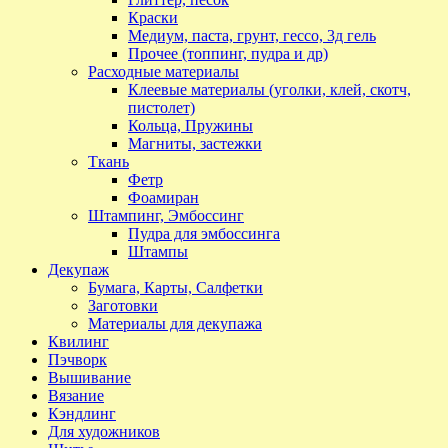
Краски
Медиум, паста, грунт, гессо, 3д гель
Прочее (топпинг, пудра и др)
Расходные материалы
Клеевые материалы (уголки, клей, скотч,
пистолет)
Кольца, Пружины
Магниты, застежки
Ткань
Фетр
Фоамиран
Штампинг, Эмбоссинг
Пудра для эмбоссинга
Штампы
Декупаж
Бумага, Карты, Салфетки
Заготовки
Материалы для декупажа
Квилинг
Пэчворк
Вышивание
Вязание
Кэндлинг
Для художников