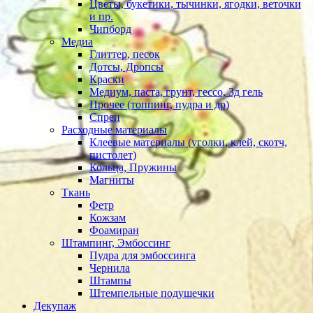
Цветы, букетики, тычинки, ягодки, веточки
и пр.
Чипборд
Медиа
Глиттер, песок
Дотсы, Дропсы
Краски
Медиум, паста, грунт, гессо, 3д гель
Прочее (топпинг, пудра и др)
Спреи
Расходные материалы
Клеевые материалы (уголки, клей, скотч,
пистолет)
Кольца, Пружины
Магниты
Ткань
Фетр
Кожзам
Фоамиран
Штампинг, Эмбоссинг
Пудра для эмбоссинга
Чернила
Штампы
Штемпельные подушечки
Декупаж