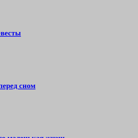
евесты
перед сном