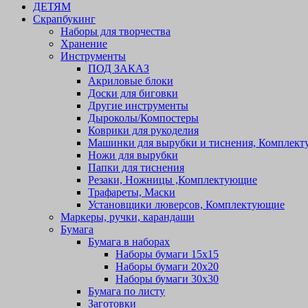
ДЕТЯМ
Скрапбукинг
Наборы для творчества
Хранение
Инструменты
ПОД ЗАКАЗ
Акриловые блоки
Доски для биговки
Другие инструменты
Дыроколы/Компостеры
Коврики для рукоделия
Машинки для вырубки и тиснения, Комплек
Ножи для вырубки
Папки для тиснения
Резаки, Ножницы ,Комплектующие
Трафареты, Маски
Установщики люверсов, Комплектующие
Маркеры, ручки, карандаши
Бумага
Бумага в наборах
Наборы бумаги 15х15
Наборы бумаги 20х20
Наборы бумаги 30х30
Бумага по листу
Заготовки