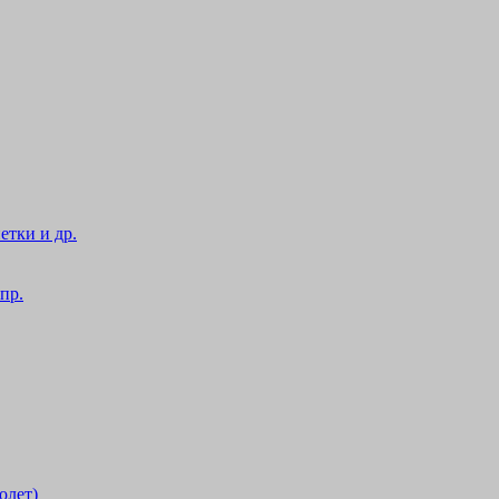
етки и др.
пр.
олет)