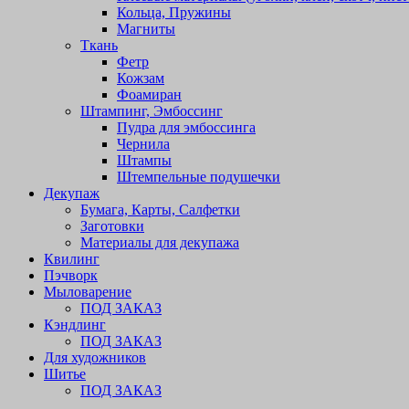
Кольца, Пружины
Магниты
Ткань
Фетр
Кожзам
Фоамиран
Штампинг, Эмбоссинг
Пудра для эмбоссинга
Чернила
Штампы
Штемпельные подушечки
Декупаж
Бумага, Карты, Салфетки
Заготовки
Материалы для декупажа
Квилинг
Пэчворк
Мыловарение
ПОД ЗАКАЗ
Кэндлинг
ПОД ЗАКАЗ
Для художников
Шитье
ПОД ЗАКАЗ