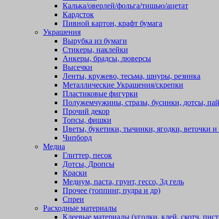
Калька/оверлей/фольга/тишью/ацетат
Кардсток
Пивной картон, крафт бумага
Украшения
Вырубка из бумаги
Стикеры, наклейки
Анкеры, брадсы, люверсы
Высечки
Ленты, кружево, тесьма, шнуры, резинка
Металлические Украшения/скрепки
Пластиковые фигурки
Полужемчужины, стразы, бусинки, дотсы, пай
Прочий декор
Топсы, фишки
Цветы, букетики, тычинки, ягодки, веточки и 
Чипборд
Медиа
Глиттер, песок
Дотсы, Дропсы
Краски
Медиум, паста, грунт, гессо, 3д гель
Прочее (топпинг, пудра и др)
Спреи
Расходные материалы
Клеевые материалы (уголки, клей, скотч, пист