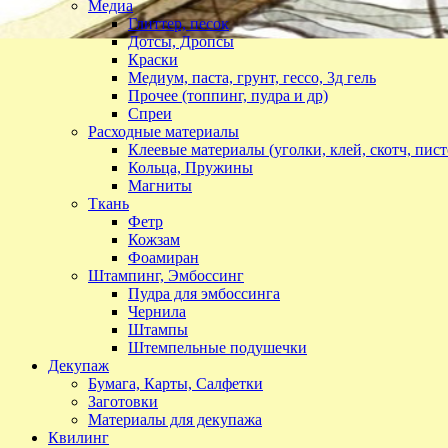
Медиа
Глиттер, песок
Дотсы, Дропсы
Краски
Медиум, паста, грунт, гессо, 3д гель
Прочее (топпинг, пудра и др)
Спреи
Расходные материалы
Клеевые материалы (уголки, клей, скотч, пист
Кольца, Пружины
Магниты
Ткань
Фетр
Кожзам
Фоамиран
Штампинг, Эмбоссинг
Пудра для эмбоссинга
Чернила
Штампы
Штемпельные подушечки
Декупаж
Бумага, Карты, Салфетки
Заготовки
Материалы для декупажа
Квилинг