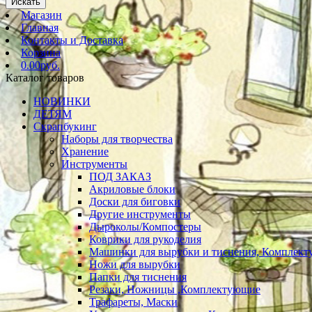
Искать
Магазин
Главная
Контакты и Доставка
Корзина
0.00руб.
Каталог товаров
НОВИНКИ
ДЕТЯМ
Скрапбукинг
Наборы для творчества
Хранение
Инструменты
ПОД ЗАКАЗ
Акриловые блоки
Доски для биговки
Другие инструменты
Дыроколы/Компостеры
Коврики для рукоделия
Машинки для вырубки и тиснения, Комплек
Ножи для вырубки
Папки для тиснения
Резаки, Ножницы ,Комплектующие
Трафареты, Маски