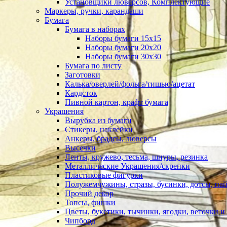
Установщики люверсов, Комплектующие
Маркеры, ручки, карандаши
Бумага
Бумага в наборах
Наборы бумаги 15х15
Наборы бумаги 20х20
Наборы бумаги 30х30
Бумага по листу
Заготовки
Калька/оверлей/фольга/тишью/ацетат
Кардсток
Пивной картон, крафт бумага
Украшения
Вырубка из бумаги
Стикеры, наклейки
Анкеры, брадсы, люверсы
Высечки
Ленты, кружево, тесьма, шнуры, резинка
Металлические Украшения/скрепки
Пластиковые фигурки
Полужемчужины, стразы, бусинки, дотсы, пай
Прочий декор
Топсы, фишки
Цветы, букетики, тычинки, ягодки, веточки и 
Чипборд