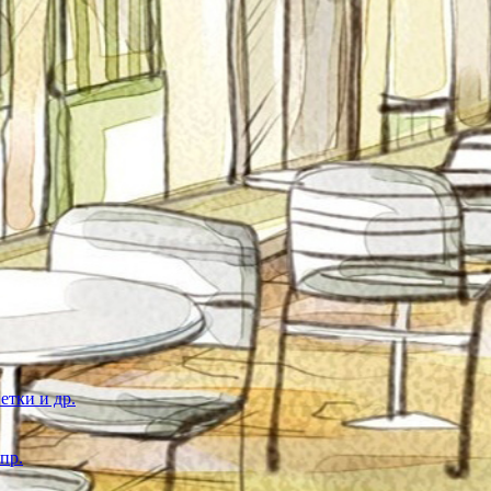
етки и др.
пр.