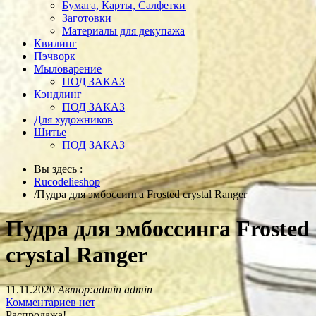
Бумага, Карты, Салфетки
Заготовки
Материалы для декупажа
Квилинг
Пэчворк
Мыловарение
ПОД ЗАКАЗ
Кэндлинг
ПОД ЗАКАЗ
Для художников
Шитье
ПОД ЗАКАЗ
Вы здесь :
Rucodelieshop
/
Пудра для эмбоссинга Frosted crystal Ranger
Пудра для эмбоссинга Frosted
crystal Ranger
11.11.2020
Автор:admin admin
Комментариев нет
Распродажа!