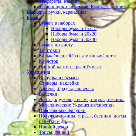
Трафареты, Маски
Установщики люверсов, Комплектующие
Маркеры, ручки, карандаши
Бумага
Бумага в наборах
Наборы бумаги 15х15
Наборы бумаги 20х20
Наборы бумаги 30х30
Бумага по листу
Заготовки
Калька/оверлей/фольга/тишью/ацетат
Кардсток
Пивной картон, крафт бумага
Украшения
Вырубка из бумаги
Стикеры, наклейки
Анкеры, брадсы, люверсы
Высечки
Ленты, кружево, тесьма, шнуры, резинка
Металлические Украшения/скрепки
Пластиковые фигурки
Полужемчужины, стразы, бусинки, дотсы,
пайетки и др.
Прочий декор
Топсы, фишки