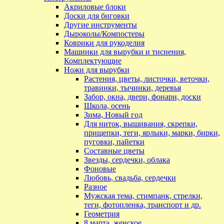
Акриловые блоки
Доски для биговки
Другие инструменты
Дыроколы/Компостеры
Коврики для рукоделия
Машинки для вырубки и тиснения,
Комплектующие
Ножи для вырубки
Растения, цветы, листочки, веточки,
травинки, тычинки, деревья
Забор, окна, двери, фонари, доски
Школа, осень
Зима, Новый год
Для ниток, вышивания, скрепки,
прищепки, теги, ярлыки, марки, бирки,
пуговки, пайетки
Составные цветы
Звезды, сердечки, облака
Фоновые
Любовь, свадьба, сердечки
Разное
Мужская тема, стимпанк, стрелки,
теги, фотопленка, транспорт и др.
Геометрия
8 марта, женское