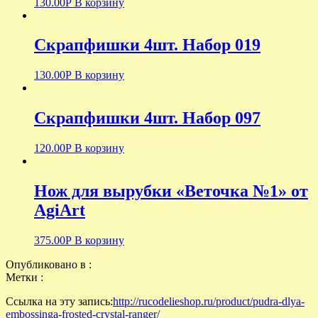
130.00
Р
В корзину
Скрапфишки 4шт. Набор 019
130.00
Р
В корзину
Скрапфишки 4шт. Набор 097
120.00
Р
В корзину
Нож для вырубки «Веточка №1» от
AgiArt
375.00
Р
В корзину
Опубликовано в :
Метки :
Ссылка на эту запись:
http://rucodelieshop.ru/product/pudra-dlya-
embossinga-frosted-crystal-ranger/