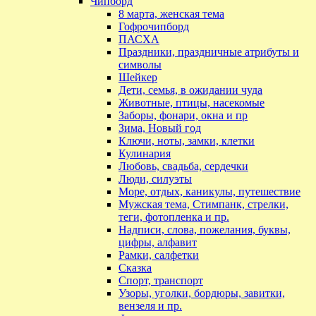
Чипборд
8 марта, женская тема
Гофрочипборд
ПАСХА
Праздники, праздничные атрибуты и
символы
Шейкер
Дети, семья, в ожидании чуда
Животные, птицы, насекомые
Заборы, фонари, окна и пр
Зима, Новый год
Ключи, ноты, замки, клетки
Кулинария
Любовь, свадьба, сердечки
Люди, силуэты
Море, отдых, каникулы, путешествие
Мужская тема, Стимпанк, стрелки,
теги, фотопленка и пр.
Надписи, слова, пожелания, буквы,
цифры, алфавит
Рамки, салфетки
Сказка
Спорт, транспорт
Узоры, уголки, бордюры, завитки,
вензеля и пр.