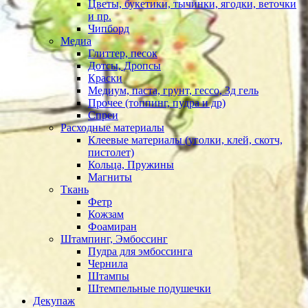
Цветы, букетики, тычинки, ягодки, веточки
и пр.
Чипборд
Медиа
Глиттер, песок
Дотсы, Дропсы
Краски
Медиум, паста, грунт, гессо, 3д гель
Прочее (топпинг, пудра и др)
Спреи
Расходные материалы
Клеевые материалы (уголки, клей, скотч,
пистолет)
Кольца, Пружины
Магниты
Ткань
Фетр
Кожзам
Фоамиран
Штампинг, Эмбоссинг
Пудра для эмбоссинга
Чернила
Штампы
Штемпельные подушечки
Декупаж