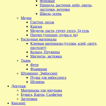
Фоновые
Природа, растения, небо, цветы,
листочки, веточки
Школа, осень
Медиа
Глиттер, песок
Краски
Медиум, паста, грунт, гессо, 3д гель
Прочее (топпинг, пудра и др)
Расходные материалы
Клеевые материалы (уголки, клей, скотч,
пистолет)
Кольца, Пружины
Магниты, застежки
Ткань
Фетр
Фоамиран
Штампинг, Эмбоссинг
Пудра для эмбоссинга
Штампы
Декупаж
Материалы для декупажа
Бумага, Карты, Салфетки
Заготовки
Квилинг