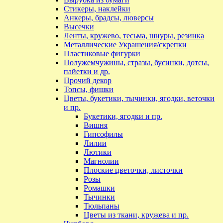
Стикеры, наклейки
Анкеры, брадсы, люверсы
Высечки
Ленты, кружево, тесьма, шнуры, резинка
Металлические Украшения/скрепки
Пластиковые фигурки
Полужемчужины, стразы, бусинки, дотсы,
пайетки и др.
Прочий декор
Топсы, фишки
Цветы, букетики, тычинки, ягодки, веточки
и пр.
Букетики, ягодки и пр.
Вишня
Гипсофилы
Лилии
Лютики
Магнолии
Плоские цветочки, листочки
Розы
Ромашки
Тычинки
Тюльпаны
Цветы из ткани, кружева и пр.