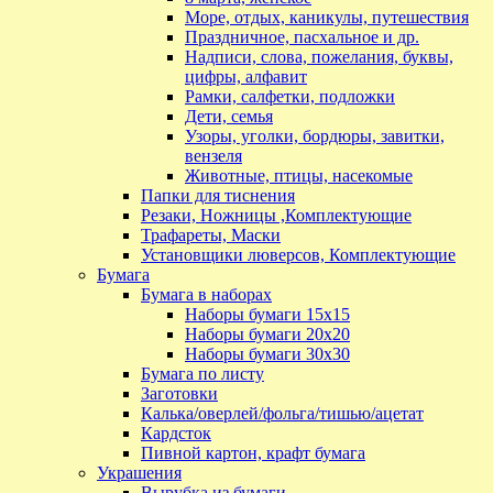
Море, отдых, каникулы, путешествия
Праздничное, пасхальное и др.
Надписи, слова, пожелания, буквы,
цифры, алфавит
Рамки, салфетки, подложки
Дети, семья
Узоры, уголки, бордюры, завитки,
вензеля
Животные, птицы, насекомые
Папки для тиснения
Резаки, Ножницы ,Комплектующие
Трафареты, Маски
Установщики люверсов, Комплектующие
Бумага
Бумага в наборах
Наборы бумаги 15х15
Наборы бумаги 20х20
Наборы бумаги 30х30
Бумага по листу
Заготовки
Калька/оверлей/фольга/тишью/ацетат
Кардсток
Пивной картон, крафт бумага
Украшения
Вырубка из бумаги