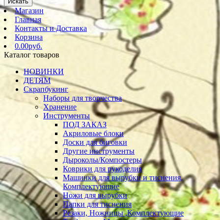
Искать
Магазин
Главная
Контакты и Доставка
Корзина
0.00руб.
Каталог товаров
НОВИНКИ
ДЕТЯМ
Скрапбукинг
Наборы для творчества
Хранение
Инструменты
ПОД ЗАКАЗ
Акриловые блоки
Доски для биговки
Другие инструменты
Дыроколы/Компостеры
Коврики для рукоделия
Машинки для вырубки и тиснения,
Комплектующие
Ножи для вырубки
Папки для тиснения
Резаки, Ножницы ,Комплектующие