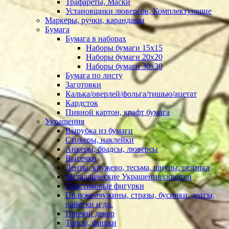
Трафареты, Маски
Установщики люверсов, Комплектующие
Маркеры, ручки, карандаши
Бумага
Бумага в наборах
Наборы бумаги 15х15
Наборы бумаги 20х20
Наборы бумаги 30х30
Бумага по листу
Заготовки
Калька/оверлей/фольга/тишью/ацетат
Кардсток
Пивной картон, крафт бумага
Украшения
Вырубка из бумаги
Стикеры, наклейки
Анкеры, брадсы, люверсы
Высечки
Ленты, кружево, тесьма, шнуры, резинка
Металлические Украшения/скрепки
Пластиковые фигурки
Полужемчужины, стразы, бусинки, дотсы,
пайетки и др.
Прочий декор
Топсы, фишки