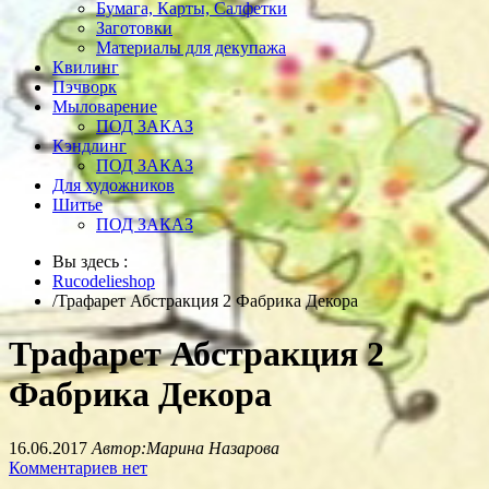
Бумага, Карты, Салфетки
Заготовки
Материалы для декупажа
Квилинг
Пэчворк
Мыловарение
ПОД ЗАКАЗ
Кэндлинг
ПОД ЗАКАЗ
Для художников
Шитье
ПОД ЗАКАЗ
Вы здесь :
Rucodelieshop
/
Трафарет Абстракция 2 Фабрика Декора
Трафарет Абстракция 2
Фабрика Декора
16.06.2017
Автор:Марина Назарова
Комментариев нет