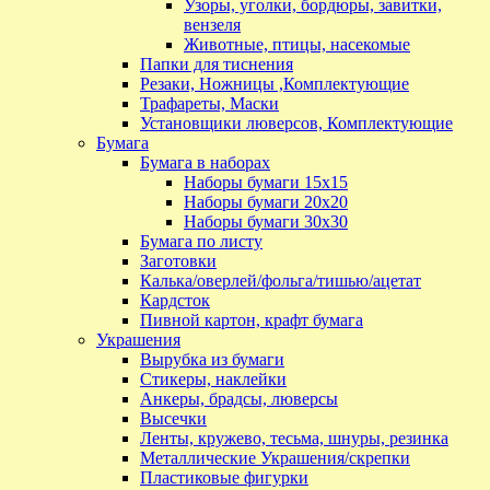
Узоры, уголки, бордюры, завитки,
вензеля
Животные, птицы, насекомые
Папки для тиснения
Резаки, Ножницы ,Комплектующие
Трафареты, Маски
Установщики люверсов, Комплектующие
Бумага
Бумага в наборах
Наборы бумаги 15х15
Наборы бумаги 20х20
Наборы бумаги 30х30
Бумага по листу
Заготовки
Калька/оверлей/фольга/тишью/ацетат
Кардсток
Пивной картон, крафт бумага
Украшения
Вырубка из бумаги
Стикеры, наклейки
Анкеры, брадсы, люверсы
Высечки
Ленты, кружево, тесьма, шнуры, резинка
Металлические Украшения/скрепки
Пластиковые фигурки