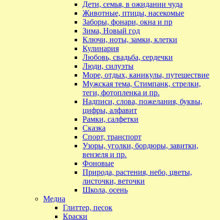
Дети, семья, в ожидании чуда
Животные, птицы, насекомые
Заборы, фонари, окна и пр
Зима, Новый год
Ключи, ноты, замки, клетки
Кулинария
Любовь, свадьба, сердечки
Люди, силуэты
Море, отдых, каникулы, путешествие
Мужская тема, Стимпанк, стрелки,
теги, фотопленка и пр.
Надписи, слова, пожелания, буквы,
цифры, алфавит
Рамки, салфетки
Сказка
Спорт, транспорт
Узоры, уголки, бордюры, завитки,
вензеля и пр.
Фоновые
Природа, растения, небо, цветы,
листочки, веточки
Школа, осень
Медиа
Глиттер, песок
Краски