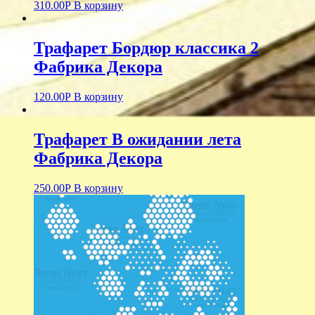
310.00
Р
В корзину
Трафарет Бордюр классика 2
Фабрика Декора
120.00
Р
В корзину
Трафарет В ожидании лета
Фабрика Декора
250.00
Р
В корзину