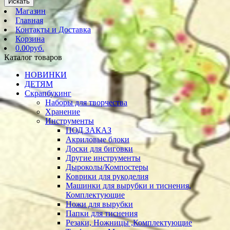
Искать
Магазин
Главная
Контакты и Доставка
Корзина
0.00руб.
Каталог товаров
НОВИНКИ
ДЕТЯМ
Скрапбукинг
Наборы для творчества
Хранение
Инструменты
ПОД ЗАКАЗ
Акриловые блоки
Доски для биговки
Другие инструменты
Дыроколы/Компостеры
Коврики для рукоделия
Машинки для вырубки и тиснения,
Комплектующие
Ножи для вырубки
Папки для тиснения
Резаки, Ножницы ,Комплектующие