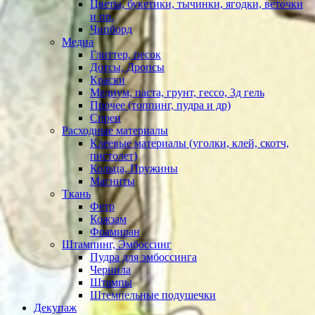
Цветы, букетики, тычинки, ягодки, веточки
и пр.
Чипборд
Медиа
Глиттер, песок
Дотсы, Дропсы
Краски
Медиум, паста, грунт, гессо, 3д гель
Прочее (топпинг, пудра и др)
Спреи
Расходные материалы
Клеевые материалы (уголки, клей, скотч,
пистолет)
Кольца, Пружины
Магниты
Ткань
Фетр
Кожзам
Фоамиран
Штампинг, Эмбоссинг
Пудра для эмбоссинга
Чернила
Штампы
Штемпельные подушечки
Декупаж