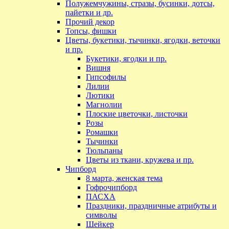
Полужемчужины, стразы, бусинки, дотсы,
пайетки и др.
Прочий декор
Топсы, фишки
Цветы, букетики, тычинки, ягодки, веточки
и пр.
Букетики, ягодки и пр.
Вишня
Гипсофилы
Лилии
Лютики
Магнолии
Плоские цветочки, листочки
Розы
Ромашки
Тычинки
Тюльпаны
Цветы из ткани, кружева и пр.
Чипборд
8 марта, женская тема
Гофрочипборд
ПАСХА
Праздники, праздничные атрибуты и
символы
Шейкер