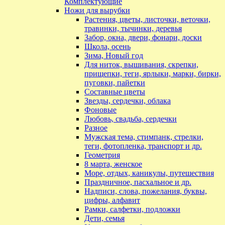
Комплектующие
Ножи для вырубки
Растения, цветы, листочки, веточки,
травинки, тычинки, деревья
Забор, окна, двери, фонари, доски
Школа, осень
Зима, Новый год
Для ниток, вышивания, скрепки,
прищепки, теги, ярлыки, марки, бирки,
пуговки, пайетки
Составные цветы
Звезды, сердечки, облака
Фоновые
Любовь, свадьба, сердечки
Разное
Мужская тема, стимпанк, стрелки,
теги, фотопленка, транспорт и др.
Геометрия
8 марта, женское
Море, отдых, каникулы, путешествия
Праздничное, пасхальное и др.
Надписи, слова, пожелания, буквы,
цифры, алфавит
Рамки, салфетки, подложки
Дети, семья