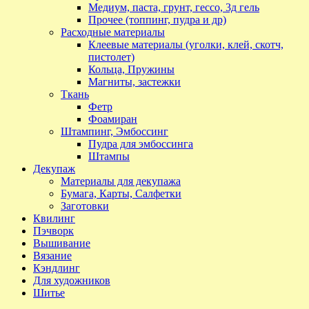
Медиум, паста, грунт, гессо, 3д гель
Прочее (топпинг, пудра и др)
Расходные материалы
Клеевые материалы (уголки, клей, скотч,
пистолет)
Кольца, Пружины
Магниты, застежки
Ткань
Фетр
Фоамиран
Штампинг, Эмбоссинг
Пудра для эмбоссинга
Штампы
Декупаж
Материалы для декупажа
Бумага, Карты, Салфетки
Заготовки
Квилинг
Пэчворк
Вышивание
Вязание
Кэндлинг
Для художников
Шитье