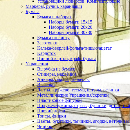
Установщики люверсов, Комплектующие
Маркеры, ручки, карандаши
Бумага
Бумага в наборах
Наборы бумаги 15х15
Наборы бумаги 20х20
Наборы бумаги 30х30
Бумага по листу
Заготовки
Калька/оверлей/фольга/тишью/ацетат
Кардсток
Пивной картон, крафт бумага
Украшения
Вырубка из бумаги
Стикеры, наклейки
Анкеры, брадсы, люверсы
Высечки
Ленты, кружево, тесьма, шнуры, резинка
Металлические Украшения/скрепки
Пластиковые фигурки
Полужемчужины, стразы, бусинки, дотсы, пай
Прочий декор
Топсы, фишки
Цветы, букетики, тычинки, ягодки, веточки и 
Чипборд