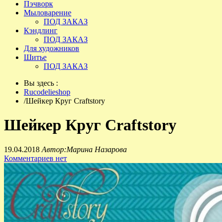
Пэчворк
Мыловарение
ПОД ЗАКАЗ
Кэндлинг
ПОД ЗАКАЗ
Для художников
Шитье
ПОД ЗАКАЗ
Вы здесь :
Rucodelieshop
/
Шейкер Круг Craftstory
Шейкер Круг Craftstory
19.04.2018
Автор:Марина Назарова
Комментариев нет