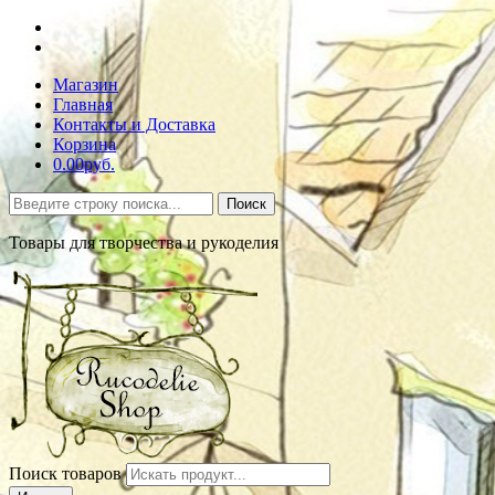
Магазин
Главная
Контакты и Доставка
Корзина
0.00руб.
Поиск
Товары для творчества и рукоделия
Поиск товаров