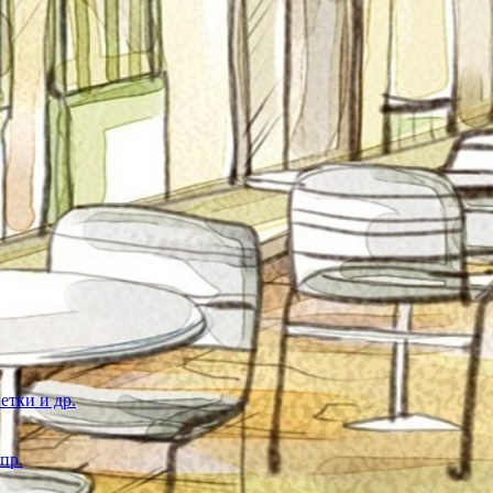
етки и др.
пр.