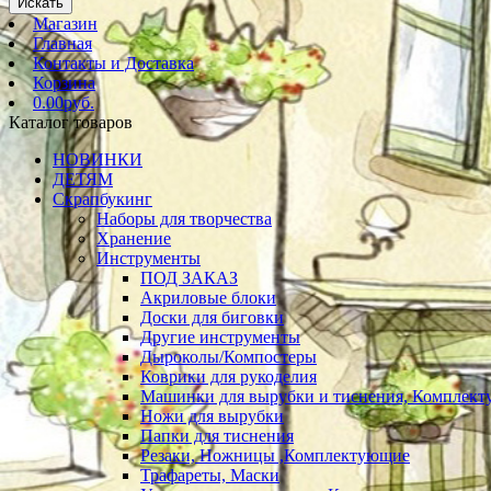
Искать
Магазин
Главная
Контакты и Доставка
Корзина
0.00руб.
Каталог товаров
НОВИНКИ
ДЕТЯМ
Скрапбукинг
Наборы для творчества
Хранение
Инструменты
ПОД ЗАКАЗ
Акриловые блоки
Доски для биговки
Другие инструменты
Дыроколы/Компостеры
Коврики для рукоделия
Машинки для вырубки и тиснения, Комплек
Ножи для вырубки
Папки для тиснения
Резаки, Ножницы ,Комплектующие
Трафареты, Маски