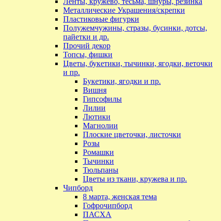
Ленты, кружево, тесьма, шнуры, резинка
Металлические Украшения/скрепки
Пластиковые фигурки
Полужемчужины, стразы, бусинки, дотсы,
пайетки и др.
Прочий декор
Топсы, фишки
Цветы, букетики, тычинки, ягодки, веточки
и пр.
Букетики, ягодки и пр.
Вишня
Гипсофилы
Лилии
Лютики
Магнолии
Плоские цветочки, листочки
Розы
Ромашки
Тычинки
Тюльпаны
Цветы из ткани, кружева и пр.
Чипборд
8 марта, женская тема
Гофрочипборд
ПАСХА