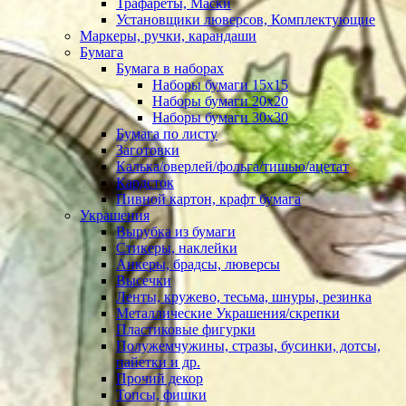
Трафареты, Маски
Установщики люверсов, Комплектующие
Маркеры, ручки, карандаши
Бумага
Бумага в наборах
Наборы бумаги 15х15
Наборы бумаги 20х20
Наборы бумаги 30х30
Бумага по листу
Заготовки
Калька/оверлей/фольга/тишью/ацетат
Кардсток
Пивной картон, крафт бумага
Украшения
Вырубка из бумаги
Стикеры, наклейки
Анкеры, брадсы, люверсы
Высечки
Ленты, кружево, тесьма, шнуры, резинка
Металлические Украшения/скрепки
Пластиковые фигурки
Полужемчужины, стразы, бусинки, дотсы,
пайетки и др.
Прочий декор
Топсы, фишки