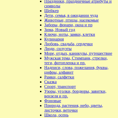
Праздники, праздничные атрибуты и
символы
Шейкер
Дети, семья, в ожидании чуда
Животные, птицы, насекомые
Заборы, фонари, окна и пр
Зима, Новый год
Ключи, ноты, замки, клетки
Кулинария
Любовь, свадьба, сердечки
Люди, силуэты
Море, отдых, каникулы, путешествие
Мужская тема, Стимпанк, стрелки,
теги, фотопленка и пр.
Надписи, слова, пожелания, буквы,
цифры, алфавит
Рамки, салфетки
Сказка
Спорт, транспорт
Узоры, уголки, бордюры, завитки,
вензеля и пр.
Фоновые
Природа, растения, небо, цветы,
листочки, веточки
Школа, осень