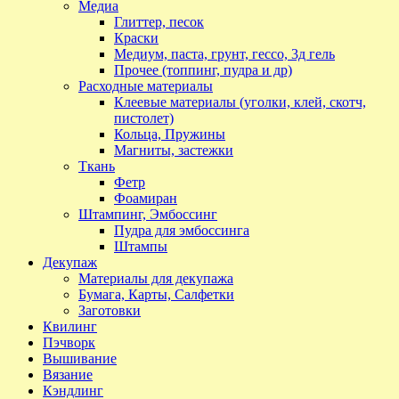
Медиа
Глиттер, песок
Краски
Медиум, паста, грунт, гессо, 3д гель
Прочее (топпинг, пудра и др)
Расходные материалы
Клеевые материалы (уголки, клей, скотч,
пистолет)
Кольца, Пружины
Магниты, застежки
Ткань
Фетр
Фоамиран
Штампинг, Эмбоссинг
Пудра для эмбоссинга
Штампы
Декупаж
Материалы для декупажа
Бумага, Карты, Салфетки
Заготовки
Квилинг
Пэчворк
Вышивание
Вязание
Кэндлинг