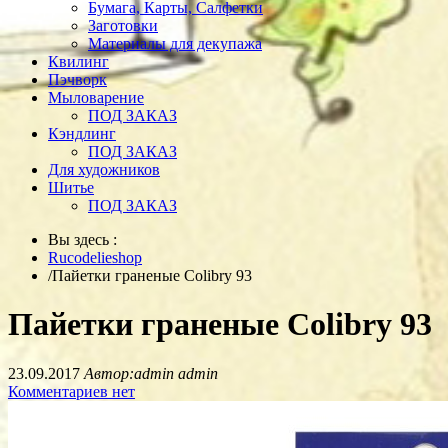
Бумага, Карты, Салфетки
Заготовки
Материалы для декупажа
Квилинг
Пэчворк
Мыловарение
ПОД ЗАКАЗ
Кэндлинг
ПОД ЗАКАЗ
Для художников
Шитье
ПОД ЗАКАЗ
Вы здесь :
Rucodelieshop
/
Пайетки граненые Colibry 93
Пайетки граненые Colibry 93
23.09.2017
Автор:admin admin
Комментариев нет