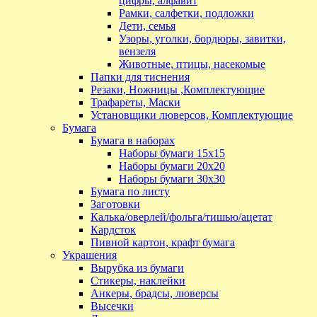
цифры, алфавит
Рамки, салфетки, подложки
Дети, семья
Узоры, уголки, бордюры, завитки,
вензеля
Животные, птицы, насекомые
Папки для тиснения
Резаки, Ножницы ,Комплектующие
Трафареты, Маски
Установщики люверсов, Комплектующие
Бумага
Бумага в наборах
Наборы бумаги 15х15
Наборы бумаги 20х20
Наборы бумаги 30х30
Бумага по листу
Заготовки
Калька/оверлей/фольга/тишью/ацетат
Кардсток
Пивной картон, крафт бумага
Украшения
Вырубка из бумаги
Стикеры, наклейки
Анкеры, брадсы, люверсы
Высечки