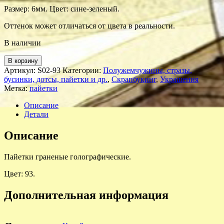
Размер: 6мм. Цвет: сине-зеленый.
Оттенок может отличаться от цвета в реальности.
В наличии
В корзину
Артикул:
S02-93
Категории:
Полужемчужины, стразы,
бусинки, дотсы, пайетки и др.
,
Скрапбукинг
,
Украшения
Метка:
пайетки
Описание
Детали
Описание
Пайетки граненые голографические.
Цвет: 93.
Дополнительная информация