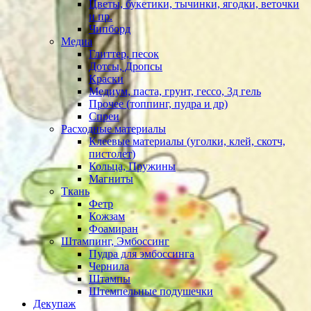
Цветы, букетики, тычинки, ягодки, веточки
и пр.
Чипборд
Медиа
Глиттер, песок
Дотсы, Дропсы
Краски
Медиум, паста, грунт, гессо, 3д гель
Прочее (топпинг, пудра и др)
Спреи
Расходные материалы
Клеевые материалы (уголки, клей, скотч,
пистолет)
Кольца, Пружины
Магниты
Ткань
Фетр
Кожзам
Фоамиран
Штампинг, Эмбоссинг
Пудра для эмбоссинга
Чернила
Штампы
Штемпельные подушечки
Декупаж