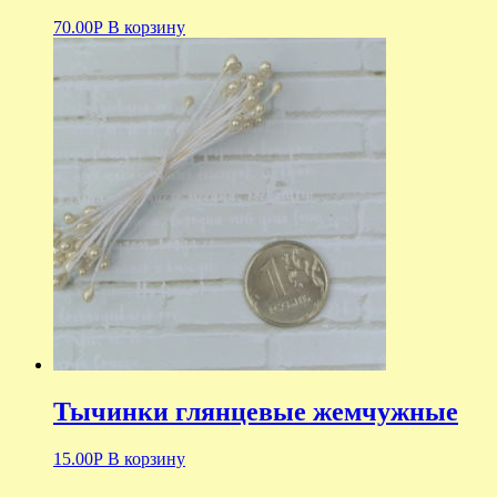
70.00
Р
В корзину
Тычинки глянцевые жемчужные
15.00
Р
В корзину