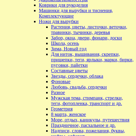
Коврики для рукоделия
Машинки для вырубки и тиснения,
Комплектующие
Ножи для вырубки
Растения, цветы, листочки, веточки,
травинки, тычинки, деревья
Забор, окна, двери, фонари, доски
Школа, осень
Зима, Новый год
Для ниток, вышивания, скрепки,
прищепки, теги, ярлыки, марки, бирки,
пуговки, пайетки
Составные цветы
Звезды, сердечки, облака
Фоновые
Любовь, свадьба, сердечки
Разное
Мужская тема, стимпанк, стрелки,
теги, фотопленка, транспорт и др.
Геометрия
8 марта, женское
Море, отдых, каникулы, путешествия
Праздничное, пасхальное и др.
Надписи, слова, пожелания, буквы,