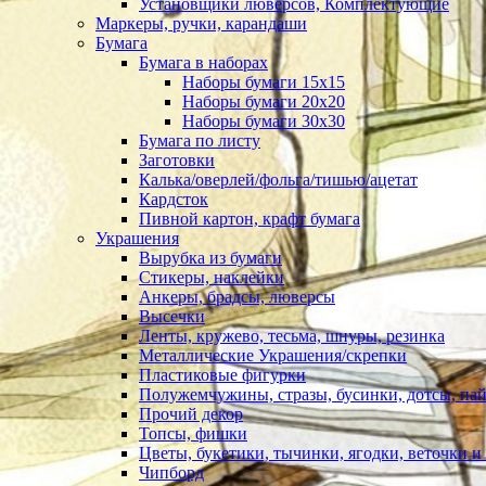
Установщики люверсов, Комплектующие
Маркеры, ручки, карандаши
Бумага
Бумага в наборах
Наборы бумаги 15х15
Наборы бумаги 20х20
Наборы бумаги 30х30
Бумага по листу
Заготовки
Калька/оверлей/фольга/тишью/ацетат
Кардсток
Пивной картон, крафт бумага
Украшения
Вырубка из бумаги
Стикеры, наклейки
Анкеры, брадсы, люверсы
Высечки
Ленты, кружево, тесьма, шнуры, резинка
Металлические Украшения/скрепки
Пластиковые фигурки
Полужемчужины, стразы, бусинки, дотсы, пай
Прочий декор
Топсы, фишки
Цветы, букетики, тычинки, ягодки, веточки и 
Чипборд