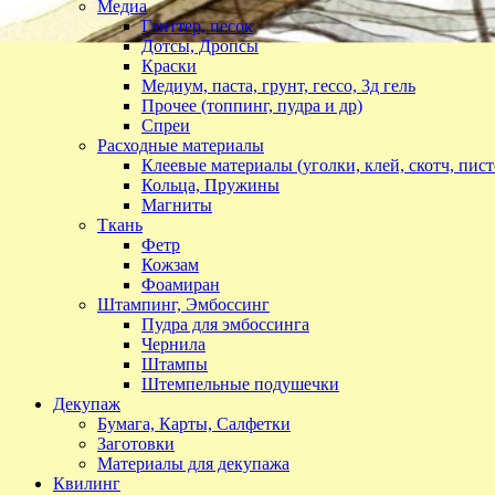
Медиа
Глиттер, песок
Дотсы, Дропсы
Краски
Медиум, паста, грунт, гессо, 3д гель
Прочее (топпинг, пудра и др)
Спреи
Расходные материалы
Клеевые материалы (уголки, клей, скотч, пист
Кольца, Пружины
Магниты
Ткань
Фетр
Кожзам
Фоамиран
Штампинг, Эмбоссинг
Пудра для эмбоссинга
Чернила
Штампы
Штемпельные подушечки
Декупаж
Бумага, Карты, Салфетки
Заготовки
Материалы для декупажа
Квилинг