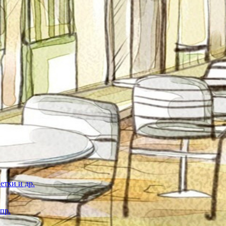
етки и др.
пр.