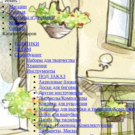
Искать
Магазин
Главная
Контакты и Доставка
Корзина
0.00руб.
Каталог товаров
НОВИНКИ
ДЕТЯМ
Скрапбукинг
Наборы для творчества
Хранение
Инструменты
ПОД ЗАКАЗ
Акриловые блоки
Доски для биговки
Другие инструменты
Дыроколы/Компостеры
Коврики для рукоделия
Машинки для вырубки и тиснения, Комплек
Ножи для вырубки
Папки для тиснения
Резаки, Ножницы ,Комплектующие
Трафареты, Маски