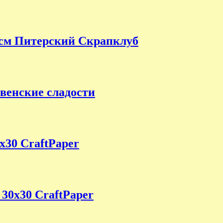
см Питерский Скрапклуб
венские сладости
х30 CraftPaper
30х30 CraftPaper