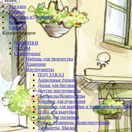
Искать
Магазин
Главная
Контакты и Доставка
Корзина
0.00руб.
Каталог товаров
НОВИНКИ
ДЕТЯМ
Скрапбукинг
Наборы для творчества
Хранение
Инструменты
ПОД ЗАКАЗ
Акриловые блоки
Доски для биговки
Другие инструменты
Дыроколы/Компостеры
Коврики для рукоделия
Машинки для вырубки и тиснения, Комплек
Ножи для вырубки
Папки для тиснения
Резаки, Ножницы ,Комплектующие
Трафареты, Маски