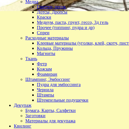
Медиа
Глиттер, песок
Дотсы, Дропсы
Краски
Медиум, паста, грунт, гессо, 3д гель
Прочее (топпинг, пудра и др)
Спреи
Расходные материалы
Клеевые материалы (уголки, клей, скотч, пист
Кольца, Пружины
Магниты
Ткань
Фетр
Кожзам
Фоамиран
Штампинг, Эмбоссинг
Пудра для эмбоссинга
Чернила
Штампы
Штемпельные подушечки
Декупаж
Бумага, Карты, Салфетки
Заготовки
Материалы для декупажа
Квилинг