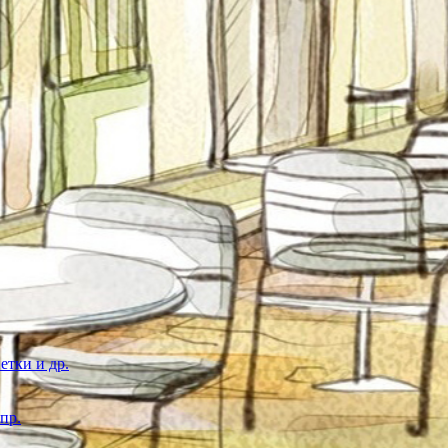
етки и др.
пр.