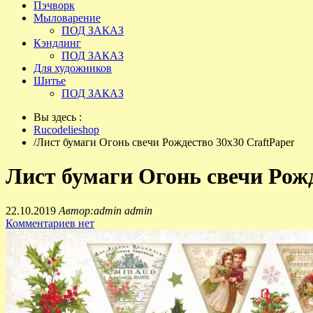
Пэчворк
Мыловарение
ПОД ЗАКАЗ
Кэндлинг
ПОД ЗАКАЗ
Для художников
Шитье
ПОД ЗАКАЗ
Вы здесь :
Rucodelieshop
/
Лист бумаги Огонь свечи Рождество 30х30 CraftPaper
Лист бумаги Огонь свечи Рожд
22.10.2019
Автор:admin admin
Комментариев нет