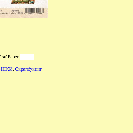
raftPaper
ИНКИ
,
Скрапбукинг