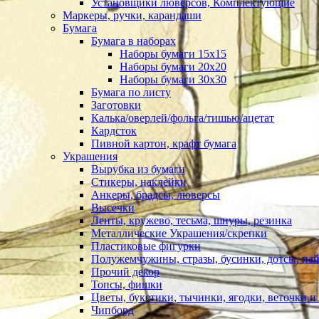
Установщики люверсов, Комплектующие
Маркеры, ручки, карандаши
Бумага
Бумага в наборах
Наборы бумаги 15х15
Наборы бумаги 20х20
Наборы бумаги 30х30
Бумага по листу
Заготовки
Калька/оверлей/фольга/тишью/ацетат
Кардсток
Пивной картон, крафт бумага
Украшения
Вырубка из бумаги
Стикеры, наклейки
Анкеры, брадсы, люверсы
Высечки
Ленты, кружево, тесьма, шнуры, резинка
Металлические Украшения/скрепки
Пластиковые фигурки
Полужемчужины, стразы, бусинки, дотсы, пай
Прочий декор
Топсы, фишки
Цветы, букетики, тычинки, ягодки, веточки и 
Чипборд