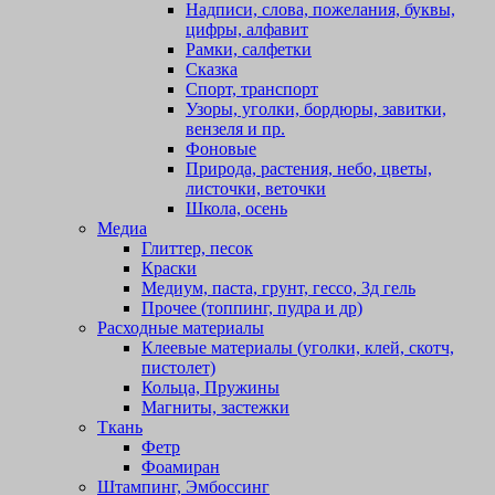
Надписи, слова, пожелания, буквы,
цифры, алфавит
Рамки, салфетки
Сказка
Спорт, транспорт
Узоры, уголки, бордюры, завитки,
вензеля и пр.
Фоновые
Природа, растения, небо, цветы,
листочки, веточки
Школа, осень
Медиа
Глиттер, песок
Краски
Медиум, паста, грунт, гессо, 3д гель
Прочее (топпинг, пудра и др)
Расходные материалы
Клеевые материалы (уголки, клей, скотч,
пистолет)
Кольца, Пружины
Магниты, застежки
Ткань
Фетр
Фоамиран
Штампинг, Эмбоссинг