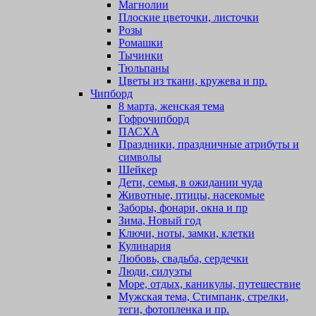
Магнолии
Плоские цветочки, листочки
Розы
Ромашки
Тычинки
Тюльпаны
Цветы из ткани, кружева и пр.
Чипборд
8 марта, женская тема
Гофрочипборд
ПАСХА
Праздники, праздничные атрибуты и
символы
Шейкер
Дети, семья, в ожидании чуда
Животные, птицы, насекомые
Заборы, фонари, окна и пр
Зима, Новый год
Ключи, ноты, замки, клетки
Кулинария
Любовь, свадьба, сердечки
Люди, силуэты
Море, отдых, каникулы, путешествие
Мужская тема, Стимпанк, стрелки,
теги, фотопленка и пр.