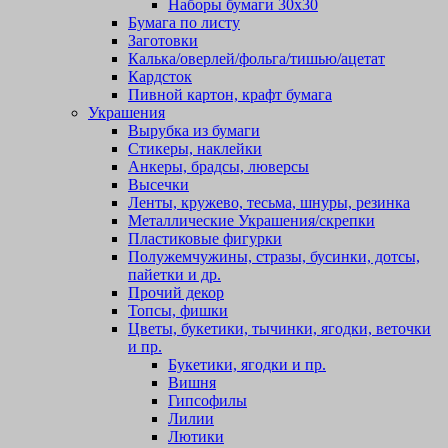
Наборы бумаги 30х30
Бумага по листу
Заготовки
Калька/оверлей/фольга/тишью/ацетат
Кардсток
Пивной картон, крафт бумага
Украшения
Вырубка из бумаги
Стикеры, наклейки
Анкеры, брадсы, люверсы
Высечки
Ленты, кружево, тесьма, шнуры, резинка
Металлические Украшения/скрепки
Пластиковые фигурки
Полужемчужины, стразы, бусинки, дотсы,
пайетки и др.
Прочий декор
Топсы, фишки
Цветы, букетики, тычинки, ягодки, веточки
и пр.
Букетики, ягодки и пр.
Вишня
Гипсофилы
Лилии
Лютики