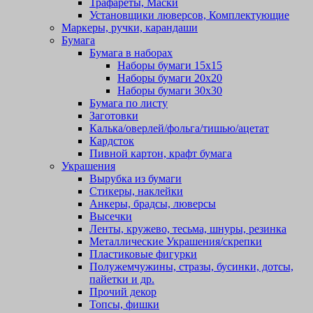
Трафареты, Маски
Установщики люверсов, Комплектующие
Маркеры, ручки, карандаши
Бумага
Бумага в наборах
Наборы бумаги 15х15
Наборы бумаги 20х20
Наборы бумаги 30х30
Бумага по листу
Заготовки
Калька/оверлей/фольга/тишью/ацетат
Кардсток
Пивной картон, крафт бумага
Украшения
Вырубка из бумаги
Стикеры, наклейки
Анкеры, брадсы, люверсы
Высечки
Ленты, кружево, тесьма, шнуры, резинка
Металлические Украшения/скрепки
Пластиковые фигурки
Полужемчужины, стразы, бусинки, дотсы,
пайетки и др.
Прочий декор
Топсы, фишки