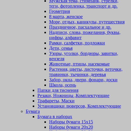
Мужская тема, стимпанк, стрелки,
теги, фотопленка, транспорт и др.
Геометрия
8 марта, женское
Море, отдых, каникулы, путешествия
Праздничное, пасхальное и др.
Надписи, слова, пожелания, буквы,
цифры, алфавит
Рамки, салфетки, подложки
Дети, семья
Узоры, уголки, бордюры, завитки,
вензеля
Животные, птицы, насекомые
Растения, цветы, листочки, веточки,
травинки, тычинки, деревья
Забор, окна, двери, фонари, доски
Школа, осень
Папки для тиснения
Резаки, Ножницы ,Комплектующие
Трафареты, Маски
Установщики люверсов, Комплектующие
Бумага
Бумага в наборах
Наборы бумаги 15х15
Наборы бумаги 20х20