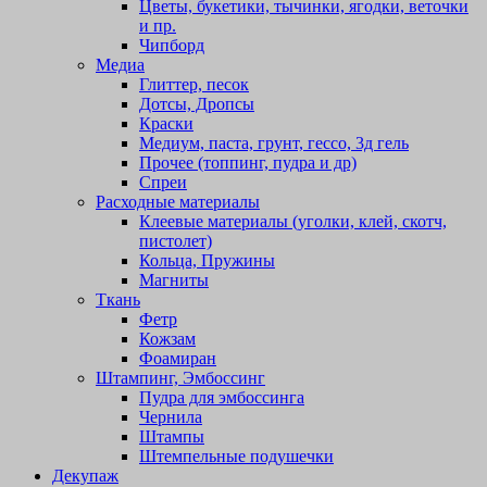
Цветы, букетики, тычинки, ягодки, веточки
и пр.
Чипборд
Медиа
Глиттер, песок
Дотсы, Дропсы
Краски
Медиум, паста, грунт, гессо, 3д гель
Прочее (топпинг, пудра и др)
Спреи
Расходные материалы
Клеевые материалы (уголки, клей, скотч,
пистолет)
Кольца, Пружины
Магниты
Ткань
Фетр
Кожзам
Фоамиран
Штампинг, Эмбоссинг
Пудра для эмбоссинга
Чернила
Штампы
Штемпельные подушечки
Декупаж