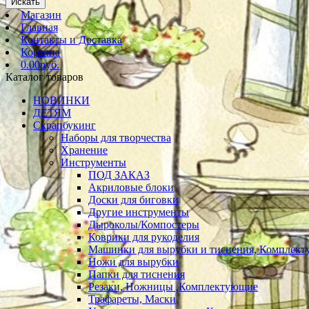
Искать
Магазин
Главная
Контакты и Доставка
Корзина
0.00руб.
Каталог товаров
НОВИНКИ
ДЕТЯМ
Скрапбукинг
Наборы для творчества
Хранение
Инструменты
ПОД ЗАКАЗ
Акриловые блоки
Доски для биговки
Другие инструменты
Дыроколы/Компостеры
Коврики для рукоделия
Машинки для вырубки и тиснения, Комплек
Ножи для вырубки
Папки для тиснения
Резаки, Ножницы ,Комплектующие
Трафареты, Маски