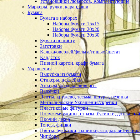
Установщики люверсов, Комплектующие
Маркеры, ручки, карандаши
Бумага
Бумага в наборах
Наборы бумаги 15х15
Наборы бумаги 20х20
Наборы бумаги 30х30
Бумага по листу
Заготовки
Калька/оверлей/фольга/тишью/ацетат
Кардсток
Пивной картон, крафт бумага
Украшения
Вырубка из бумаги
Стикеры, наклейки
Анкеры, брадсы, люверсы
Высечки
Ленты, кружево, тесьма, шнуры, резинка
Металлические Украшения/скрепки
Пластиковые фигурки
Полужемчужины, стразы, бусинки, дотсы, пай
Прочий декор
Топсы, фишки
Цветы, букетики, тычинки, ягодки, веточки и 
Чипборд