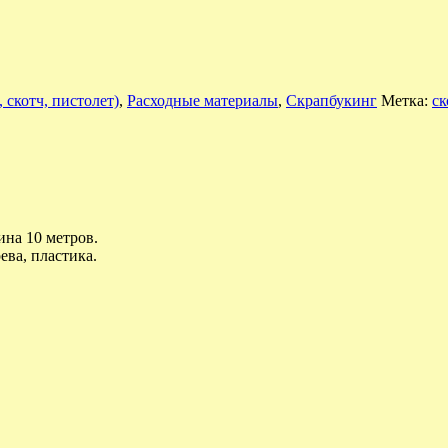
 скотч, пистолет)
,
Расходные материалы
,
Скрапбукинг
Метка:
ск
на 10 метров.
ева, пластика.