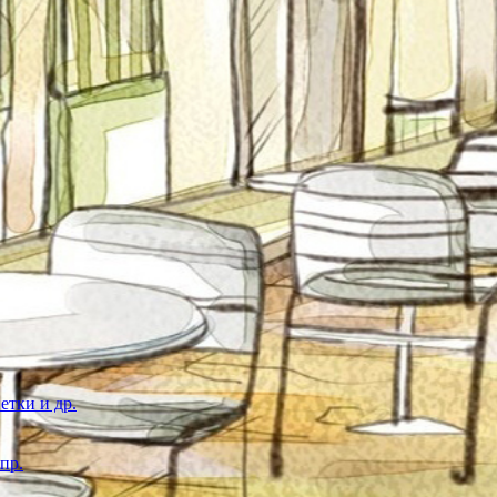
етки и др.
пр.