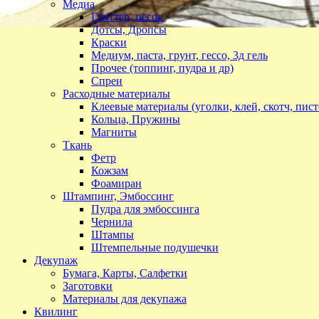
Медиа
Глиттер, песок
Дотсы, Дропсы
Краски
Медиум, паста, грунт, гессо, 3д гель
Прочее (топпинг, пудра и др)
Спреи
Расходные материалы
Клеевые материалы (уголки, клей, скотч, пист
Кольца, Пружины
Магниты
Ткань
Фетр
Кожзам
Фоамиран
Штампинг, Эмбоссинг
Пудра для эмбоссинга
Чернила
Штампы
Штемпельные подушечки
Декупаж
Бумага, Карты, Салфетки
Заготовки
Материалы для декупажа
Квилинг