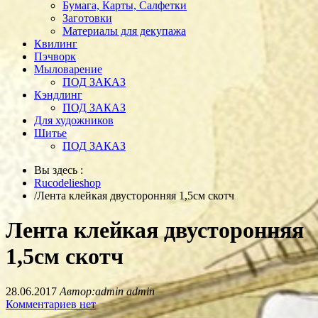
Бумага, Карты, Салфетки
Заготовки
Материалы для декупажа
Квилинг
Пэчворк
Мыловарение
ПОД ЗАКАЗ
Кэндлинг
ПОД ЗАКАЗ
Для художников
Шитье
ПОД ЗАКАЗ
Вы здесь :
Rucodelieshop
/
Лента клейкая двусторонняя 1,5см скотч
Лента клейкая двусторонняя
1,5см скотч
28.06.2017
Автор:admin admin
Комментариев нет