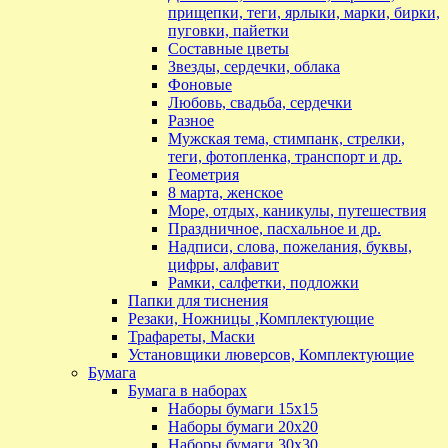
прищепки, теги, ярлыки, марки, бирки,
пуговки, пайетки
Составные цветы
Звезды, сердечки, облака
Фоновые
Любовь, свадьба, сердечки
Разное
Мужская тема, стимпанк, стрелки,
теги, фотопленка, транспорт и др.
Геометрия
8 марта, женское
Море, отдых, каникулы, путешествия
Праздничное, пасхальное и др.
Надписи, слова, пожелания, буквы,
цифры, алфавит
Рамки, салфетки, подложки
Папки для тиснения
Резаки, Ножницы ,Комплектующие
Трафареты, Маски
Установщики люверсов, Комплектующие
Бумага
Бумага в наборах
Наборы бумаги 15х15
Наборы бумаги 20х20
Наборы бумаги 30х30