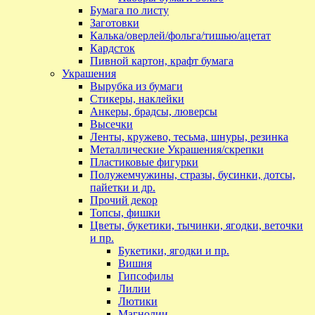
Бумага по листу
Заготовки
Калька/оверлей/фольга/тишью/ацетат
Кардсток
Пивной картон, крафт бумага
Украшения
Вырубка из бумаги
Стикеры, наклейки
Анкеры, брадсы, люверсы
Высечки
Ленты, кружево, тесьма, шнуры, резинка
Металлические Украшения/скрепки
Пластиковые фигурки
Полужемчужины, стразы, бусинки, дотсы,
пайетки и др.
Прочий декор
Топсы, фишки
Цветы, букетики, тычинки, ягодки, веточки
и пр.
Букетики, ягодки и пр.
Вишня
Гипсофилы
Лилии
Лютики
Магнолии