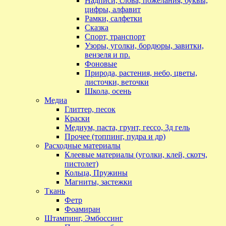
Надписи, слова, пожелания, буквы,
цифры, алфавит
Рамки, салфетки
Сказка
Спорт, транспорт
Узоры, уголки, бордюры, завитки,
вензеля и пр.
Фоновые
Природа, растения, небо, цветы,
листочки, веточки
Школа, осень
Медиа
Глиттер, песок
Краски
Медиум, паста, грунт, гессо, 3д гель
Прочее (топпинг, пудра и др)
Расходные материалы
Клеевые материалы (уголки, клей, скотч,
пистолет)
Кольца, Пружины
Магниты, застежки
Ткань
Фетр
Фоамиран
Штампинг, Эмбоссинг