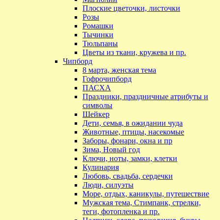
Плоские цветочки, листочки
Розы
Ромашки
Тычинки
Тюльпаны
Цветы из ткани, кружева и пр.
Чипборд
8 марта, женская тема
Гофрочипборд
ПАСХА
Праздники, праздничные атрибуты и
символы
Шейкер
Дети, семья, в ожидании чуда
Животные, птицы, насекомые
Заборы, фонари, окна и пр
Зима, Новый год
Ключи, ноты, замки, клетки
Кулинария
Любовь, свадьба, сердечки
Люди, силуэты
Море, отдых, каникулы, путешествие
Мужская тема, Стимпанк, стрелки,
теги, фотопленка и пр.