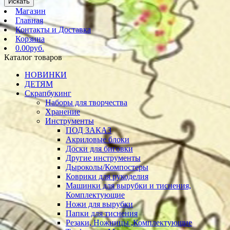
Искать
Магазин
Главная
Контакты и Доставка
Корзина
0.00руб.
Каталог товаров
НОВИНКИ
ДЕТЯМ
Скрапбукинг
Наборы для творчества
Хранение
Инструменты
ПОД ЗАКАЗ
Акриловые блоки
Доски для биговки
Другие инструменты
Дыроколы/Компостеры
Коврики для рукоделия
Машинки для вырубки и тиснения,
Комплектующие
Ножи для вырубки
Папки для тиснения
Резаки, Ножницы ,Комплектующие