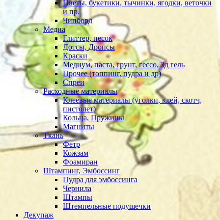
Цветы, букетики, тычинки, ягодки, веточки
и пр.
Чипборд
Медиа
Глиттер, песок
Дотсы, Дропсы
Краски
Медиум, паста, грунт, гессо, 3д гель
Прочее (топпинг, пудра и др)
Спреи
Расходные материалы
Клеевые материалы (уголки, клей, скотч,
пистолет)
Кольца, Пружины
Магниты
Ткань
Фетр
Кожзам
Фоамиран
Штампинг, Эмбоссинг
Пудра для эмбоссинга
Чернила
Штампы
Штемпельные подушечки
Декупаж