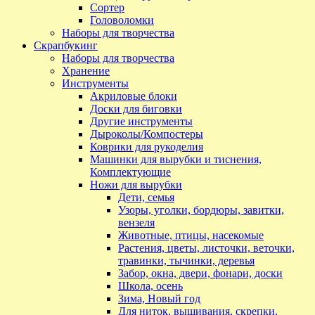
Сортер
Головоломки
Наборы для творчества
Скрапбукинг
Наборы для творчества
Хранение
Инструменты
Акриловые блоки
Доски для биговки
Другие инструменты
Дыроколы/Компостеры
Коврики для рукоделия
Машинки для вырубки и тиснения,
Комплектующие
Ножи для вырубки
Дети, семья
Узоры, уголки, бордюры, завитки,
вензеля
Животные, птицы, насекомые
Растения, цветы, листочки, веточки,
травинки, тычинки, деревья
Забор, окна, двери, фонари, доски
Школа, осень
Зима, Новый год
Для ниток, вышивания, скрепки,