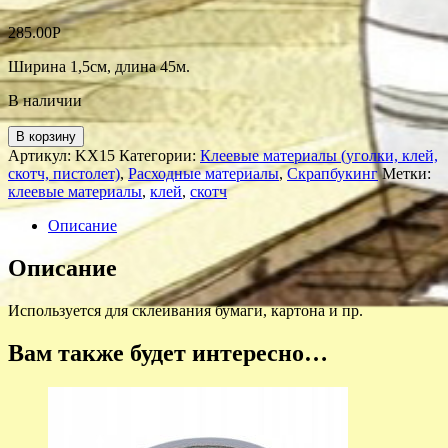
285.00
Р
Ширина 1,5см, длина 45м.
В наличии
В корзину
Артикул:
KX15
Категории:
Клеевые материалы (уголки, клей,
скотч, пистолет)
,
Расходные материалы
,
Скрапбукинг
Метки:
клеевые материалы
,
клей
,
скотч
Описание
Описание
Используется для склеивания бумаги, картона и пр.
Вам также будет интересно…