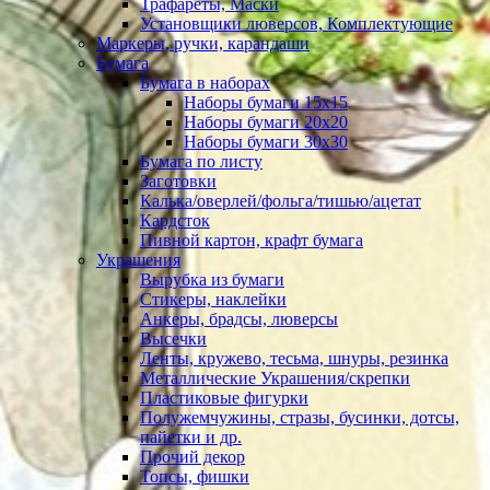
Трафареты, Маски
Установщики люверсов, Комплектующие
Маркеры, ручки, карандаши
Бумага
Бумага в наборах
Наборы бумаги 15х15
Наборы бумаги 20х20
Наборы бумаги 30х30
Бумага по листу
Заготовки
Калька/оверлей/фольга/тишью/ацетат
Кардсток
Пивной картон, крафт бумага
Украшения
Вырубка из бумаги
Стикеры, наклейки
Анкеры, брадсы, люверсы
Высечки
Ленты, кружево, тесьма, шнуры, резинка
Металлические Украшения/скрепки
Пластиковые фигурки
Полужемчужины, стразы, бусинки, дотсы,
пайетки и др.
Прочий декор
Топсы, фишки