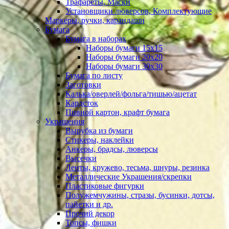
Трафареты, Маски
Установщики люверсов, Комплектующие
Маркеры, ручки, карандаши
Бумага
Бумага в наборах
Наборы бумаги 15х15
Наборы бумаги 20х20
Наборы бумаги 30х30
Бумага по листу
Заготовки
Калька/оверлей/фольга/тишью/ацетат
Кардсток
Пивной картон, крафт бумага
Украшения
Вырубка из бумаги
Стикеры, наклейки
Анкеры, брадсы, люверсы
Высечки
Ленты, кружево, тесьма, шнуры, резинка
Металлические Украшения/скрепки
Пластиковые фигурки
Полужемчужины, стразы, бусинки, дотсы,
пайетки и др.
Прочий декор
Топсы, фишки