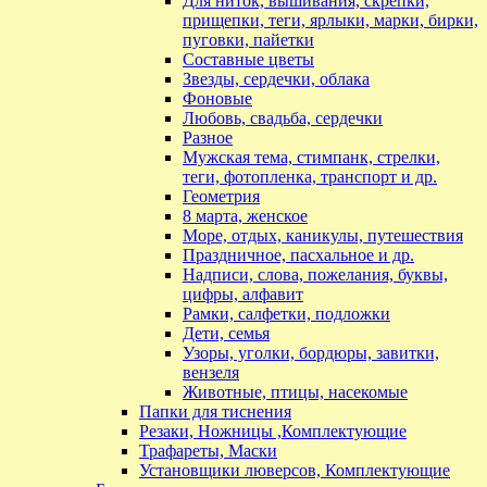
Для ниток, вышивания, скрепки,
прищепки, теги, ярлыки, марки, бирки,
пуговки, пайетки
Составные цветы
Звезды, сердечки, облака
Фоновые
Любовь, свадьба, сердечки
Разное
Мужская тема, стимпанк, стрелки,
теги, фотопленка, транспорт и др.
Геометрия
8 марта, женское
Море, отдых, каникулы, путешествия
Праздничное, пасхальное и др.
Надписи, слова, пожелания, буквы,
цифры, алфавит
Рамки, салфетки, подложки
Дети, семья
Узоры, уголки, бордюры, завитки,
вензеля
Животные, птицы, насекомые
Папки для тиснения
Резаки, Ножницы ,Комплектующие
Трафареты, Маски
Установщики люверсов, Комплектующие