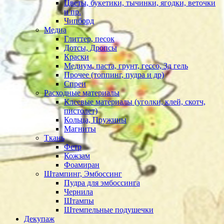
Цветы, букетики, тычинки, ягодки, веточки
и пр.
Чипборд
Медиа
Глиттер, песок
Дотсы, Дропсы
Краски
Медиум, паста, грунт, гессо, 3д гель
Прочее (топпинг, пудра и др)
Спреи
Расходные материалы
Клеевые материалы (уголки, клей, скотч,
пистолет)
Кольца, Пружины
Магниты
Ткань
Фетр
Кожзам
Фоамиран
Штампинг, Эмбоссинг
Пудра для эмбоссинга
Чернила
Штампы
Штемпельные подушечки
Декупаж