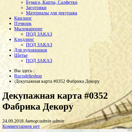
Бумага, Карты, Салфетки
Заготовки
Материалы для декупажа
Квилинг
Пэчворк
Мыловарение
ПОД ЗАКАЗ
Кэндлинг
ПОД ЗАКАЗ
Для художников
Шитье
ПОД ЗАКАЗ
Вы здесь :
Rucodelieshop
/
Декупажная карта #0352 Фабрика Декору
Декупажная карта #0352
Фабрика Декору
24.09.2018
Автор:admin admin
Комментариев нет