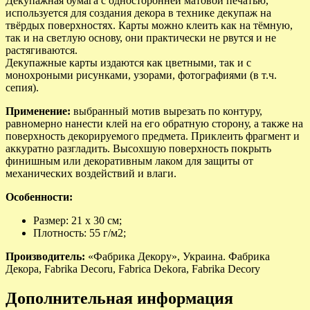
Декупажная бумага с односторонней матовой печатью,
используется для создания декора в технике декупаж на
твёрдых поверхностях. Карты можно клеить как на тёмную,
так и на светлую основу, они практически не рвутся и не
растягиваются.
Декупажные карты издаются как цветными, так и с
монохроными рисунками, узорами, фотографиями (в т.ч.
сепия).
Применение:
выбранный мотив вырезать по контуру,
равномерно нанести клей на его обратную сторону, а также на
поверхность декорируемого предмета. Приклеить фрагмент и
аккуратно разгладить. Высохшую поверхность покрыть
финишным или декоративным лаком для защиты от
механических воздействий и влаги.
Особенности:
Размер: 21 х 30 см;
Плотность: 55 г/м2;
Производитель:
«Фабрика Декору», Украина. Фабрика
Декора, Fabrika Decoru, Fabrica Dekora, Fabrika Decory
Дополнительная информация