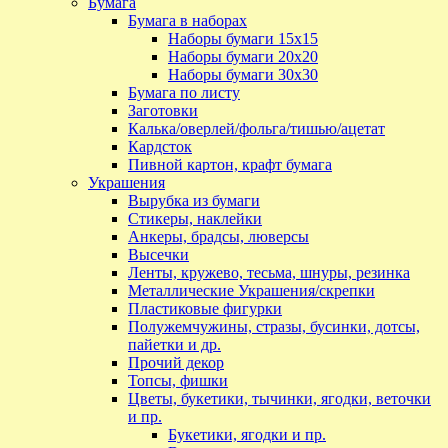
Бумага
Бумага в наборах
Наборы бумаги 15х15
Наборы бумаги 20х20
Наборы бумаги 30х30
Бумага по листу
Заготовки
Калька/оверлей/фольга/тишью/ацетат
Кардсток
Пивной картон, крафт бумага
Украшения
Вырубка из бумаги
Стикеры, наклейки
Анкеры, брадсы, люверсы
Высечки
Ленты, кружево, тесьма, шнуры, резинка
Металлические Украшения/скрепки
Пластиковые фигурки
Полужемчужины, стразы, бусинки, дотсы,
пайетки и др.
Прочий декор
Топсы, фишки
Цветы, букетики, тычинки, ягодки, веточки
и пр.
Букетики, ягодки и пр.