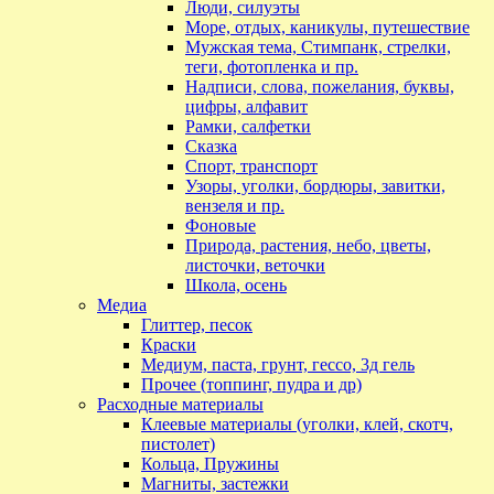
Люди, силуэты
Море, отдых, каникулы, путешествие
Мужская тема, Стимпанк, стрелки,
теги, фотопленка и пр.
Надписи, слова, пожелания, буквы,
цифры, алфавит
Рамки, салфетки
Сказка
Спорт, транспорт
Узоры, уголки, бордюры, завитки,
вензеля и пр.
Фоновые
Природа, растения, небо, цветы,
листочки, веточки
Школа, осень
Медиа
Глиттер, песок
Краски
Медиум, паста, грунт, гессо, 3д гель
Прочее (топпинг, пудра и др)
Расходные материалы
Клеевые материалы (уголки, клей, скотч,
пистолет)
Кольца, Пружины
Магниты, застежки