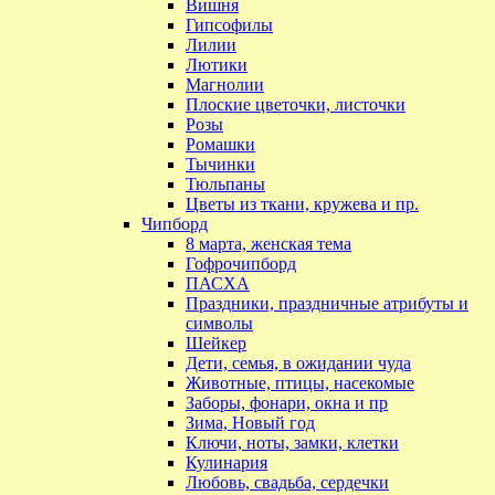
Вишня
Гипсофилы
Лилии
Лютики
Магнолии
Плоские цветочки, листочки
Розы
Ромашки
Тычинки
Тюльпаны
Цветы из ткани, кружева и пр.
Чипборд
8 марта, женская тема
Гофрочипборд
ПАСХА
Праздники, праздничные атрибуты и
символы
Шейкер
Дети, семья, в ожидании чуда
Животные, птицы, насекомые
Заборы, фонари, окна и пр
Зима, Новый год
Ключи, ноты, замки, клетки
Кулинария
Любовь, свадьба, сердечки