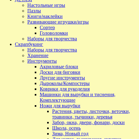
Настольные игры
Пазлы
Книги/наклейки
Развивающие игрушки/игры
Сортер
Головоломки
Наборы для творчества
Скрапбукинг
Наборы для творчества
Хранение
Инструменты
Акриловые блоки
Доски для биговки
Другие инструменты
Дыроколы/Компостеры
Коврики для рукоделия
Машинки для вырубки и тиснения,
Комплектующие
Ножи для вырубки
Растения, цветы, листочки, веточки,
травинки, тычинки, деревья
Забор, окна, двери, фонари, доски
Школа, осень
Зима, Новый год