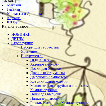
Искать
Магазин
Главная
Контакты и Доставка
Корзина
0.00руб.
Каталог товаров
НОВИНКИ
ДЕТЯМ
Скрапбукинг
Наборы для творчества
Хранение
Инструменты
ПОД ЗАКАЗ
Акриловые блоки
Доски для биговки
Другие инструменты
Дыроколы/Компостеры
Коврики для рукоделия
Машинки для вырубки и тиснения,
Комплектующие
Ножи для вырубки
Папки для тиснения
Резаки, Ножницы ,Комплектующие