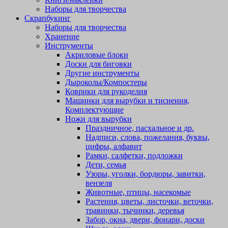
Наборы для творчества
Скрапбукинг
Наборы для творчества
Хранение
Инструменты
Акриловые блоки
Доски для биговки
Другие инструменты
Дыроколы/Компостеры
Коврики для рукоделия
Машинки для вырубки и тиснения,
Комплектующие
Ножи для вырубки
Праздничное, пасхальное и др.
Надписи, слова, пожелания, буквы,
цифры, алфавит
Рамки, салфетки, подложки
Дети, семья
Узоры, уголки, бордюры, завитки,
вензеля
Животные, птицы, насекомые
Растения, цветы, листочки, веточки,
травинки, тычинки, деревья
Забор, окна, двери, фонари, доски