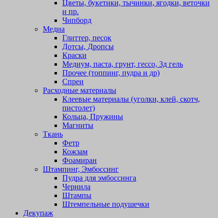
Цветы, букетики, тычинки, ягодки, веточки
и пр.
Чипборд
Медиа
Глиттер, песок
Дотсы, Дропсы
Краски
Медиум, паста, грунт, гессо, 3д гель
Прочее (топпинг, пудра и др)
Спреи
Расходные материалы
Клеевые материалы (уголки, клей, скотч,
пистолет)
Кольца, Пружины
Магниты
Ткань
Фетр
Кожзам
Фоамиран
Штампинг, Эмбоссинг
Пудра для эмбоссинга
Чернила
Штампы
Штемпельные подушечки
Декупаж