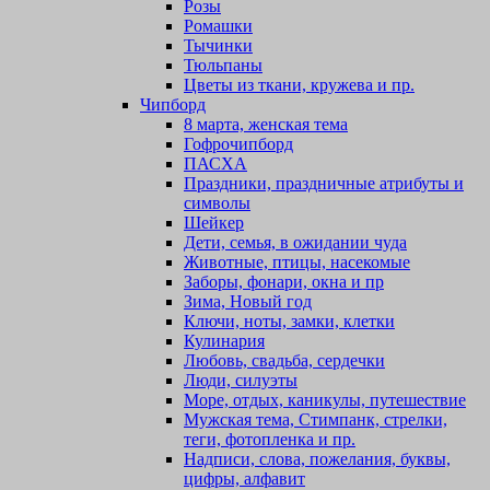
Розы
Ромашки
Тычинки
Тюльпаны
Цветы из ткани, кружева и пр.
Чипборд
8 марта, женская тема
Гофрочипборд
ПАСХА
Праздники, праздничные атрибуты и
символы
Шейкер
Дети, семья, в ожидании чуда
Животные, птицы, насекомые
Заборы, фонари, окна и пр
Зима, Новый год
Ключи, ноты, замки, клетки
Кулинария
Любовь, свадьба, сердечки
Люди, силуэты
Море, отдых, каникулы, путешествие
Мужская тема, Стимпанк, стрелки,
теги, фотопленка и пр.
Надписи, слова, пожелания, буквы,
цифры, алфавит