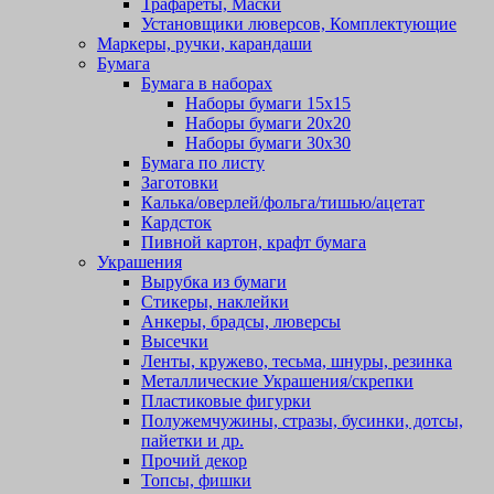
Трафареты, Маски
Установщики люверсов, Комплектующие
Маркеры, ручки, карандаши
Бумага
Бумага в наборах
Наборы бумаги 15х15
Наборы бумаги 20х20
Наборы бумаги 30х30
Бумага по листу
Заготовки
Калька/оверлей/фольга/тишью/ацетат
Кардсток
Пивной картон, крафт бумага
Украшения
Вырубка из бумаги
Стикеры, наклейки
Анкеры, брадсы, люверсы
Высечки
Ленты, кружево, тесьма, шнуры, резинка
Металлические Украшения/скрепки
Пластиковые фигурки
Полужемчужины, стразы, бусинки, дотсы,
пайетки и др.
Прочий декор
Топсы, фишки