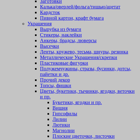
Заготовки
Калька/оверлей/фольга/тишью/ацетат
Кардсток
Пивной картон, крафт бумага
Украшения
Вырубка из бумаги
Стикеры, наклейки
Анкеры, брадсы, люверсы
Высечки
Ленты, кружево, тесьма, шнуры, резинка
Металлические Украшения/скрепки
Пластиковые фигурки
Полужемчужины, стразы, бусинки, дотсы,
пайетки и др.
Прочий декор
Топсы, фишки
Цветы, букетики, тычинки, ягодки, веточки
и пр.
Букетики, ягодки и пр.
Вишня
Гипсофилы
Лилии
Лютики
Магнолии
Плоские цветочки, листочки