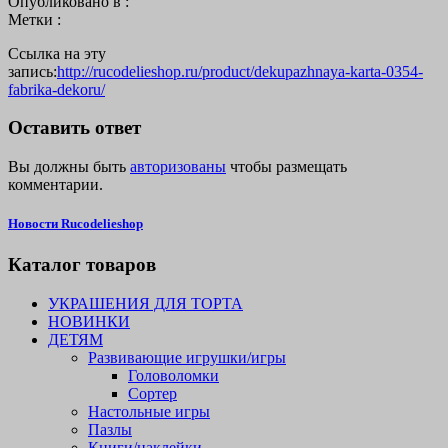
Опубликовано в :
Метки :
Ссылка на эту
запись:
http://rucodelieshop.ru/product/dekupazhnaya-karta-0354-
fabrika-dekoru/
Оставить ответ
Вы должны быть
авторизованы
чтобы размещать
комментарии.
Новости Rucodelieshop
Каталог товаров
УКРАШЕНИЯ ДЛЯ ТОРТА
НОВИНКИ
ДЕТЯМ
Развивающие игрушки/игры
Головоломки
Сортер
Настольные игры
Пазлы
Книги/наклейки