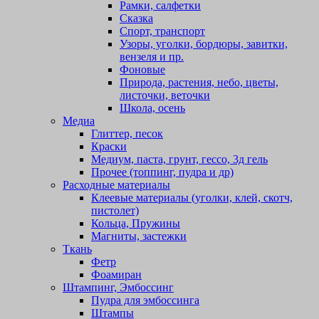
Рамки, салфетки
Сказка
Спорт, транспорт
Узоры, уголки, бордюры, завитки,
вензеля и пр.
Фоновые
Природа, растения, небо, цветы,
листочки, веточки
Школа, осень
Медиа
Глиттер, песок
Краски
Медиум, паста, грунт, гессо, 3д гель
Прочее (топпинг, пудра и др)
Расходные материалы
Клеевые материалы (уголки, клей, скотч,
пистолет)
Кольца, Пружины
Магниты, застежки
Ткань
Фетр
Фоамиран
Штампинг, Эмбоссинг
Пудра для эмбоссинга
Штампы