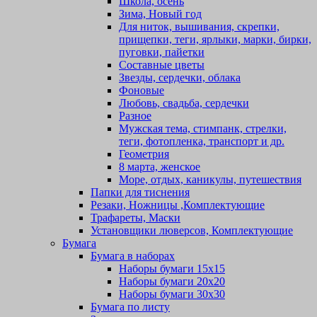
Школа, осень
Зима, Новый год
Для ниток, вышивания, скрепки,
прищепки, теги, ярлыки, марки, бирки,
пуговки, пайетки
Составные цветы
Звезды, сердечки, облака
Фоновые
Любовь, свадьба, сердечки
Разное
Мужская тема, стимпанк, стрелки,
теги, фотопленка, транспорт и др.
Геометрия
8 марта, женское
Море, отдых, каникулы, путешествия
Папки для тиснения
Резаки, Ножницы ,Комплектующие
Трафареты, Маски
Установщики люверсов, Комплектующие
Бумага
Бумага в наборах
Наборы бумаги 15х15
Наборы бумаги 20х20
Наборы бумаги 30х30
Бумага по листу