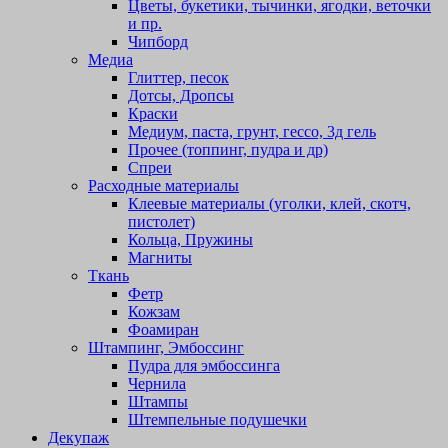
Цветы, букетики, тычинки, ягодки, веточки
и пр.
Чипборд
Медиа
Глиттер, песок
Дотсы, Дропсы
Краски
Медиум, паста, грунт, гессо, 3д гель
Прочее (топпинг, пудра и др)
Спреи
Расходные материалы
Клеевые материалы (уголки, клей, скотч,
пистолет)
Кольца, Пружины
Магниты
Ткань
Фетр
Кожзам
Фоамиран
Штампинг, Эмбоссинг
Пудра для эмбоссинга
Чернила
Штампы
Штемпельные подушечки
Декупаж