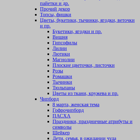
пайетки и др.
Прочий декор
Топсы, фишки
Цветы, букетики, тычинки, ягодки, веточки
и пр.
Букетики, ягодки и пр.
Вишня
Гипсофилы
Лилии
Лютики
Магнолии
Плоские цветочки, листочки
Розы
Ромашки
Тычинки
Тюльпаны
Цветы из ткани, кружева и пр.
Чипборд
8 марта, женская тема
Гофрочипборд
ПАСХА
Праздники, праздничные атрибуты и
символы
Шейкер
Дети, семья, в ожидании чуда