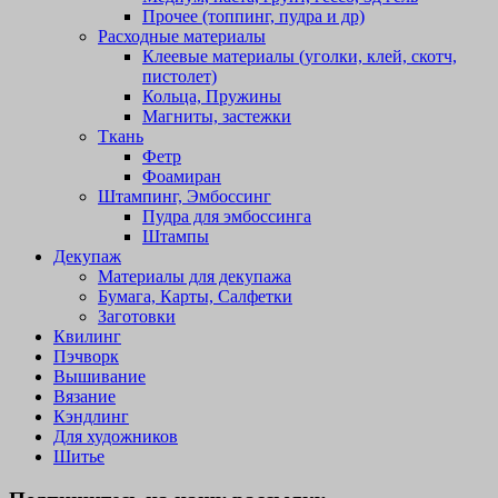
Прочее (топпинг, пудра и др)
Расходные материалы
Клеевые материалы (уголки, клей, скотч,
пистолет)
Кольца, Пружины
Магниты, застежки
Ткань
Фетр
Фоамиран
Штампинг, Эмбоссинг
Пудра для эмбоссинга
Штампы
Декупаж
Материалы для декупажа
Бумага, Карты, Салфетки
Заготовки
Квилинг
Пэчворк
Вышивание
Вязание
Кэндлинг
Для художников
Шитье