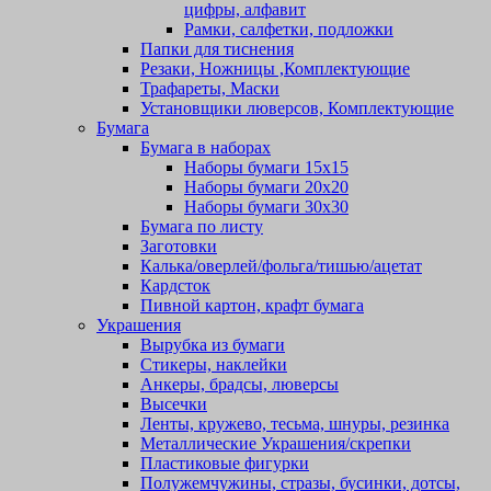
цифры, алфавит
Рамки, салфетки, подложки
Папки для тиснения
Резаки, Ножницы ,Комплектующие
Трафареты, Маски
Установщики люверсов, Комплектующие
Бумага
Бумага в наборах
Наборы бумаги 15х15
Наборы бумаги 20х20
Наборы бумаги 30х30
Бумага по листу
Заготовки
Калька/оверлей/фольга/тишью/ацетат
Кардсток
Пивной картон, крафт бумага
Украшения
Вырубка из бумаги
Стикеры, наклейки
Анкеры, брадсы, люверсы
Высечки
Ленты, кружево, тесьма, шнуры, резинка
Металлические Украшения/скрепки
Пластиковые фигурки
Полужемчужины, стразы, бусинки, дотсы,