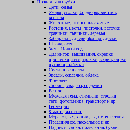
Ножи для вырубки
Дети, семья
Узоры, уголки, бордюры, завитки,
вензеля
Животные, птицы, насекомые
Растения, цветы, листочки, веточки,
травинки, тычинки, деревья
Забор, окна, двери, фонари, доски
Школа, осень
Зима, Новый год
Для ниток, вышивания, скрепки,
прищепки, теги, ярлыки, марки, бирки,
пуговки, пайетки
Составные цветы
Звезды, сердечки, облака
Фоновые
Любовь, свадьба, сердечки
Разное
Мужская тема, стимпанк, стрелки,
теги, фотопленка, транспорт и др.
Геометрия
8 марта, женское
Море, отдых, каникулы, путешествия
Праздничное, пасхальное и др.
Надписи, слова, пожелания, буквы,