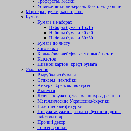
Трафареты, Маски
Установщики люверсов, Комплектующие
Маркеры, ручки, карандаши
Бумага
Бумага в наборах
Наборы бумаги 15х15
Наборы бумаги 20х20
Наборы бумаги 30х30
Бумага по листу
Заготовки
Калька/оверлей/фольга/тишью/ацетат
Кардсток
Пивной картон, крафт бумага
Украшения
Вырубка из бумаги
Стикеры, наклейки
Анкеры, брадсы, люверсы
Высечки
Ленты, кружево, тесьма, шнуры, резинка
Металлические Украшения/скрепки
Пластиковые фигурки
Полужемчужины, стразы, бусинки, дотсы,
пайетки и др.
Прочий декор
Топсы, фишки