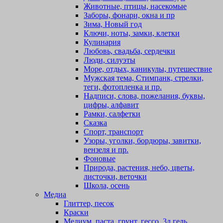
Животные, птицы, насекомые
Заборы, фонари, окна и пр
Зима, Новый год
Ключи, ноты, замки, клетки
Кулинария
Любовь, свадьба, сердечки
Люди, силуэты
Море, отдых, каникулы, путешествие
Мужская тема, Стимпанк, стрелки,
теги, фотопленка и пр.
Надписи, слова, пожелания, буквы,
цифры, алфавит
Рамки, салфетки
Сказка
Спорт, транспорт
Узоры, уголки, бордюры, завитки,
вензеля и пр.
Фоновые
Природа, растения, небо, цветы,
листочки, веточки
Школа, осень
Медиа
Глиттер, песок
Краски
Медиум, паста, грунт, гессо, 3д гель