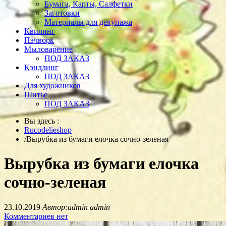
Бумага, Карты, Салфетки
Заготовки
Материалы для декупажа
Квилинг
Пэчворк
Мыловарение
ПОД ЗАКАЗ
Кэндлинг
ПОД ЗАКАЗ
Для художников
Шитье
ПОД ЗАКАЗ
Вы здесь :
Rucodelieshop
/
Вырубка из бумаги елочка сочно-зеленая
Вырубка из бумаги елочка
сочно-зеленая
23.10.2019
Автор:admin admin
Комментариев нет