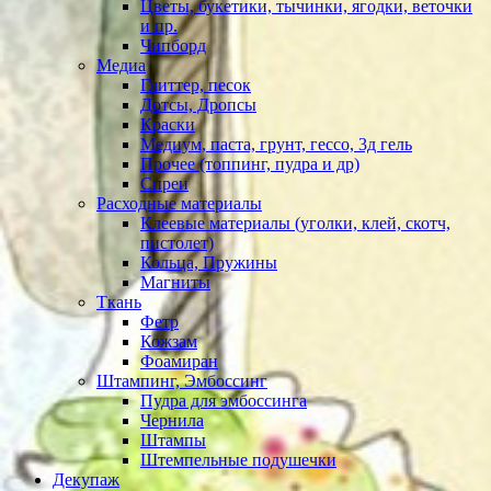
Цветы, букетики, тычинки, ягодки, веточки
и пр.
Чипборд
Медиа
Глиттер, песок
Дотсы, Дропсы
Краски
Медиум, паста, грунт, гессо, 3д гель
Прочее (топпинг, пудра и др)
Спреи
Расходные материалы
Клеевые материалы (уголки, клей, скотч,
пистолет)
Кольца, Пружины
Магниты
Ткань
Фетр
Кожзам
Фоамиран
Штампинг, Эмбоссинг
Пудра для эмбоссинга
Чернила
Штампы
Штемпельные подушечки
Декупаж