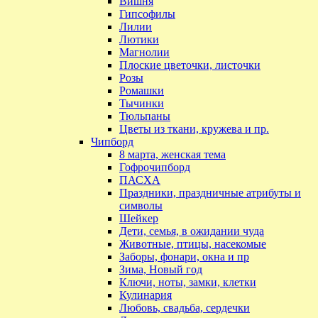
Вишня
Гипсофилы
Лилии
Лютики
Магнолии
Плоские цветочки, листочки
Розы
Ромашки
Тычинки
Тюльпаны
Цветы из ткани, кружева и пр.
Чипборд
8 марта, женская тема
Гофрочипборд
ПАСХА
Праздники, праздничные атрибуты и
символы
Шейкер
Дети, семья, в ожидании чуда
Животные, птицы, насекомые
Заборы, фонари, окна и пр
Зима, Новый год
Ключи, ноты, замки, клетки
Кулинария
Любовь, свадьба, сердечки