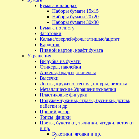
Бумага в наборах
Наборы бумаги 15х15
Наборы бумаги 20х20
Наборы бумаги 30х30
Бумага по листу
Заготовки
Калька/оверлей/фольга/тишью/ацетат
Кардсток
Пивной картон, крафт бумага
Украшения
Вырубка из бумаги
Стикеры, наклейки
Анкеры, брадсы, люверсы
Высечки
Ленты, кружево, тесьма, шнуры, резинка
Металлические Украшения/скрепки
Пластиковые фигурки
Полужемчужины, стразы, бусинки, дотсы,
пайетки и др.
Прочий декор
Топсы, фишки
Цветы, букетики, тычинки, ягодки, веточки
и пр.
Букетики, ягодки и пр.