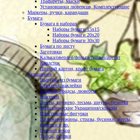
Трафареты, Маски
Установщики люверсов, Комплектующие
Маркеры, ручки, карандаши
Бумага
Бумага в наборах
Наборы бумаги 15х15
Наборы бумаги 20х20
Наборы бумаги 30х30
Бумага по листу
Заготовки
Калька/оверлей/фольга/тишью/ацетат
Кардсток
Пивной картон, крафт бумага
Украшения
Вырубка из бумаги
Стикеры, наклейки
Анкеры, брадсы, люверсы
Высечки
Ленты, кружево, тесьма, шнуры, резинка
Металлические Украшения/скрепки
Пластиковые фигурки
Полужемчужины, стразы, бусинки, дотсы,
пайетки и др.
Прочий декор
Топсы, фишки