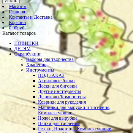
Искать
Магазин
Главная
Контакты и Доставка
Корзина
0.00руб.
Каталог товаров
НОВИНКИ
ДЕТЯМ
Скрапбукинг
Наборы для творчества
Хранение
Инструменты
ПОД ЗАКАЗ
Акриловые блоки
Доски для биговки
Другие инструменты
Дыроколы/Компостеры
Коврики для рукоделия
Машинки для вырубки и тиснения,
Комплектующие
Ножи для вырубки
Папки для тиснения
Резаки, Ножницы ,Комплектующие