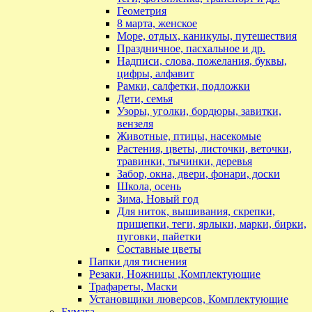
Геометрия
8 марта, женское
Море, отдых, каникулы, путешествия
Праздничное, пасхальное и др.
Надписи, слова, пожелания, буквы,
цифры, алфавит
Рамки, салфетки, подложки
Дети, семья
Узоры, уголки, бордюры, завитки,
вензеля
Животные, птицы, насекомые
Растения, цветы, листочки, веточки,
травинки, тычинки, деревья
Забор, окна, двери, фонари, доски
Школа, осень
Зима, Новый год
Для ниток, вышивания, скрепки,
прищепки, теги, ярлыки, марки, бирки,
пуговки, пайетки
Составные цветы
Папки для тиснения
Резаки, Ножницы ,Комплектующие
Трафареты, Маски
Установщики люверсов, Комплектующие
Бумага