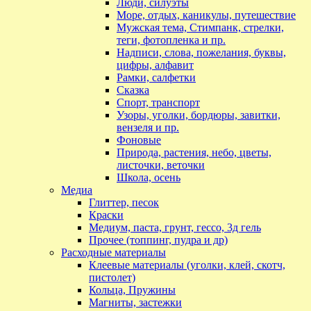
Люди, силуэты
Море, отдых, каникулы, путешествие
Мужская тема, Стимпанк, стрелки,
теги, фотопленка и пр.
Надписи, слова, пожелания, буквы,
цифры, алфавит
Рамки, салфетки
Сказка
Спорт, транспорт
Узоры, уголки, бордюры, завитки,
вензеля и пр.
Фоновые
Природа, растения, небо, цветы,
листочки, веточки
Школа, осень
Медиа
Глиттер, песок
Краски
Медиум, паста, грунт, гессо, 3д гель
Прочее (топпинг, пудра и др)
Расходные материалы
Клеевые материалы (уголки, клей, скотч,
пистолет)
Кольца, Пружины
Магниты, застежки