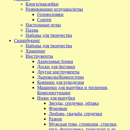
Книги/наклейки
Развивающие игрушки/игры
Головоломки
Сортер
Настольные игры
Пазлы
Наборы для творчества
Скрапбукинг
Наборы для творчества
Хранение
Инструменты
Акриловые блоки
Доски для биговки
Другие инструменты
Дыроколы/Компостеры
Коврики для рукоделия
Машинки для вырубки и тиснения,
Комплектующие
Ножи для вырубки
Звезды, сердечки, облака
Фоновые
Любовь, свадьба, сердечки
Разное
Мужская тема, стимпанк, стрелки,
теги, фотопленка, транспорт и др.