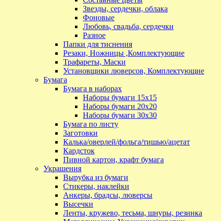
Звезды, сердечки, облака
Фоновые
Любовь, свадьба, сердечки
Разное
Папки для тиснения
Резаки, Ножницы ,Комплектующие
Трафареты, Маски
Установщики люверсов, Комплектующие
Бумага
Бумага в наборах
Наборы бумаги 15х15
Наборы бумаги 20х20
Наборы бумаги 30х30
Бумага по листу
Заготовки
Калька/оверлей/фольга/тишью/ацетат
Кардсток
Пивной картон, крафт бумага
Украшения
Вырубка из бумаги
Стикеры, наклейки
Анкеры, брадсы, люверсы
Высечки
Ленты, кружево, тесьма, шнуры, резинка