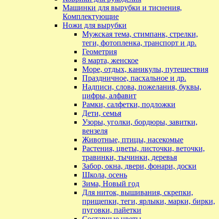
Машинки для вырубки и тиснения,
Комплектующие
Ножи для вырубки
Мужская тема, стимпанк, стрелки,
теги, фотопленка, транспорт и др.
Геометрия
8 марта, женское
Море, отдых, каникулы, путешествия
Праздничное, пасхальное и др.
Надписи, слова, пожелания, буквы,
цифры, алфавит
Рамки, салфетки, подложки
Дети, семья
Узоры, уголки, бордюры, завитки,
вензеля
Животные, птицы, насекомые
Растения, цветы, листочки, веточки,
травинки, тычинки, деревья
Забор, окна, двери, фонари, доски
Школа, осень
Зима, Новый год
Для ниток, вышивания, скрепки,
прищепки, теги, ярлыки, марки, бирки,
пуговки, пайетки
Составные цветы