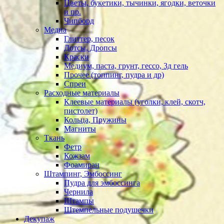
Цветы, букетики, тычинки, ягодки, веточки
и пр.
Чипборд
Медиа
Глиттер, песок
Дотсы, Дропсы
Краски
Медиум, паста, грунт, гессо, 3д гель
Прочее (топпинг, пудра и др)
Спреи
Расходные материалы
Клеевые материалы (уголки, клей, скотч,
пистолет)
Кольца, Пружины
Магниты
Ткань
Фетр
Кожзам
Фоамиран
Штампинг, Эмбоссинг
Пудра для эмбоссинга
Чернила
Штампы
Штемпельные подушечки
Декупаж