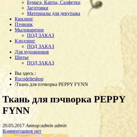
Бумага, Карты, Салфетки
Заготовки
Материалы для декупажа
Квилинг
Пэчворк
Мыловарение
ПОД ЗАКАЗ
Кэндлинг
ПОД ЗАКАЗ
Для художников
Шитье
ПОД ЗАКАЗ
Вы здесь :
Rucodelieshop
/
Ткань для пэчворка PEPPY FYNN
Ткань для пэчворка PEPPY
FYNN
20.05.2017
Автор:admin admin
Комментариев нет