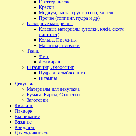
Глиттер, песок
Краски
Медиум, паста, грунт, гессо, 3д гель
Прочее (топпинг, пудра и др)
Расходные материалы
Клеевые материалы (уголки, клей, скотч,
пистолет)
Кольца, Пружины
Магниты, застежки
Ткань
Фетр
Фоамиран
Штампинг, Эмбоссинг
Пудра для эмбоссинга
Штампы
Декупаж
Материалы для декупажа
Бумага, Карты, Салфетки
Заготовки
Квилинг
Пэчворк
Вышивание
Вязание
Кэндлинг
Для художников