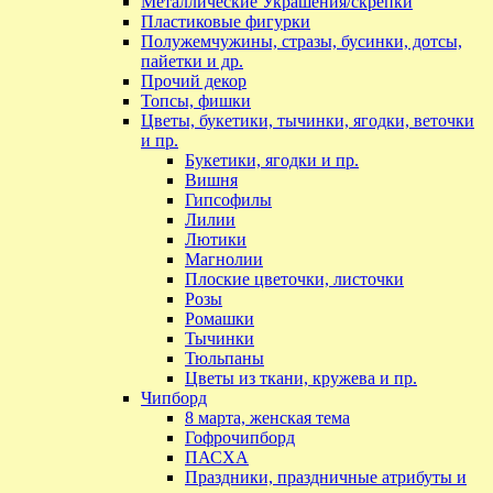
Металлические Украшения/скрепки
Пластиковые фигурки
Полужемчужины, стразы, бусинки, дотсы,
пайетки и др.
Прочий декор
Топсы, фишки
Цветы, букетики, тычинки, ягодки, веточки
и пр.
Букетики, ягодки и пр.
Вишня
Гипсофилы
Лилии
Лютики
Магнолии
Плоские цветочки, листочки
Розы
Ромашки
Тычинки
Тюльпаны
Цветы из ткани, кружева и пр.
Чипборд
8 марта, женская тема
Гофрочипборд
ПАСХА
Праздники, праздничные атрибуты и