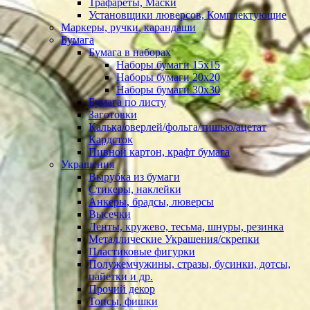
Трафареты, Маски
Установщики люверсов, Комплектующие
Маркеры, ручки, карандаши
Бумага
Бумага в наборах
Наборы бумаги 15х15
Наборы бумаги 20х20
Наборы бумаги 30х30
Бумага по листу
Заготовки
Калька/оверлей/фольга/тишью/ацетат
Кардсток
Пивной картон, крафт бумага
Украшения
Вырубка из бумаги
Стикеры, наклейки
Анкеры, брадсы, люверсы
Высечки
Ленты, кружево, тесьма, шнуры, резинка
Металлические Украшения/скрепки
Пластиковые фигурки
Полужемчужины, стразы, бусинки, дотсы,
пайетки и др.
Прочий декор
Топсы, фишки