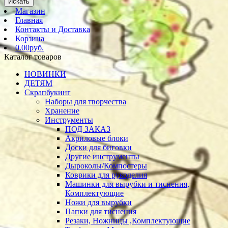
Искать
Магазин
Главная
Контакты и Доставка
Корзина
0.00руб.
Каталог товаров
НОВИНКИ
ДЕТЯМ
Скрапбукинг
Наборы для творчества
Хранение
Инструменты
ПОД ЗАКАЗ
Акриловые блоки
Доски для биговки
Другие инструменты
Дыроколы/Компостеры
Коврики для рукоделия
Машинки для вырубки и тиснения,
Комплектующие
Ножи для вырубки
Папки для тиснения
Резаки, Ножницы ,Комплектующие