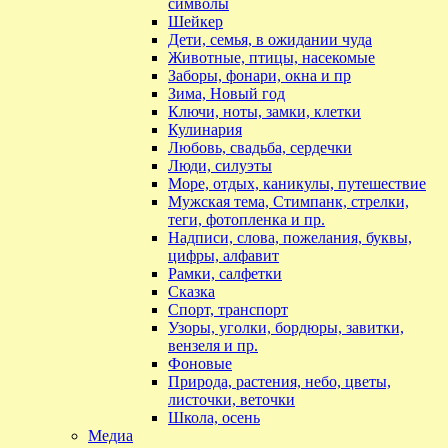
символы
Шейкер
Дети, семья, в ожидании чуда
Животные, птицы, насекомые
Заборы, фонари, окна и пр
Зима, Новый год
Ключи, ноты, замки, клетки
Кулинария
Любовь, свадьба, сердечки
Люди, силуэты
Море, отдых, каникулы, путешествие
Мужская тема, Стимпанк, стрелки,
теги, фотопленка и пр.
Надписи, слова, пожелания, буквы,
цифры, алфавит
Рамки, салфетки
Сказка
Спорт, транспорт
Узоры, уголки, бордюры, завитки,
вензеля и пр.
Фоновые
Природа, растения, небо, цветы,
листочки, веточки
Школа, осень
Медиа