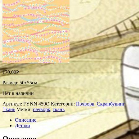
170.00
Р
Размер: 50х55см.
Нет в наличии
Артикул:
FYNN 459O
Категории:
Пэчворк
,
Скрапбукинг
,
Ткань
Метки:
пэчворк
,
ткань
Описание
Детали
Описание