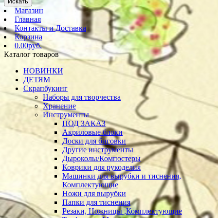
Искать
Магазин
Главная
Контакты и Доставка
Корзина
0.00руб.
Каталог товаров
НОВИНКИ
ДЕТЯМ
Скрапбукинг
Наборы для творчества
Хранение
Инструменты
ПОД ЗАКАЗ
Акриловые блоки
Доски для биговки
Другие инструменты
Дыроколы/Компостеры
Коврики для рукоделия
Машинки для вырубки и тиснения,
Комплектующие
Ножи для вырубки
Папки для тиснения
Резаки, Ножницы ,Комплектующие