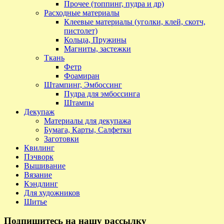
Прочее (топпинг, пудра и др)
Расходные материалы
Клеевые материалы (уголки, клей, скотч,
пистолет)
Кольца, Пружины
Магниты, застежки
Ткань
Фетр
Фоамиран
Штампинг, Эмбоссинг
Пудра для эмбоссинга
Штампы
Декупаж
Материалы для декупажа
Бумага, Карты, Салфетки
Заготовки
Квилинг
Пэчворк
Вышивание
Вязание
Кэндлинг
Для художников
Шитье
Подпишитесь на нашу рассылку