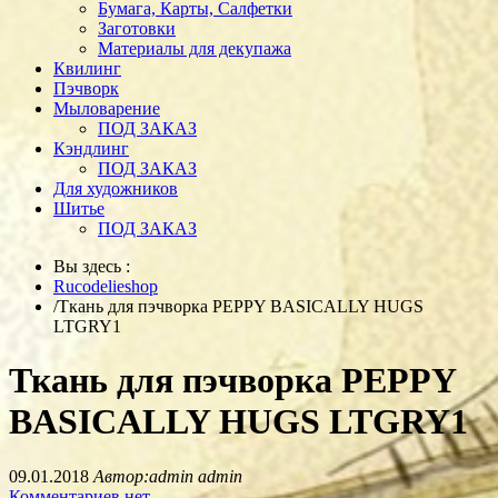
Бумага, Карты, Салфетки
Заготовки
Материалы для декупажа
Квилинг
Пэчворк
Мыловарение
ПОД ЗАКАЗ
Кэндлинг
ПОД ЗАКАЗ
Для художников
Шитье
ПОД ЗАКАЗ
Вы здесь :
Rucodelieshop
/
Ткань для пэчворка PEPPY BASICALLY HUGS
LTGRY1
Ткань для пэчворка PEPPY
BASICALLY HUGS LTGRY1
09.01.2018
Автор:admin admin
Комментариев нет