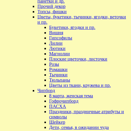
пайетки и др.
Прочий декор
Топсы, фишки
Цветы, букетики, тычинки, ягодки, веточки
и пр.
Букетики, ягодки и пр.
Вишня
Гипсофилы
Лилии
Лютики
Магнолии
Плоские цветочки, листочки
Розы
Ромашки
Тычинки
Тюльпаны
Цветы из ткани, кружева и пр.
Чипборд
8 марта, женская тема
Гофрочипборд
ПАСХА
Праздники, праздничные атрибуты и
символы
Шейкер
Дети, семья, в ожидании чуда