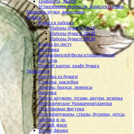
Трафареты, Маски
Установщики люверсов, Комплектующие
Маркеры, ручки, карандаши
Бумага
Бумага в наборах
Наборы бумаги 15х15
Наборы бумаги 20х20
Наборы бумаги 30х30
Бумага по листу
Заготовки
Калька/оверлей/фольга/тишью/ацетат
Кардсток
Пивной картон, крафт бумага
Украшения
Вырубка из бумаги
Стикеры, наклейки
Анкеры, брадсы, люверсы
Высечки
Ленты, кружево, тесьма, шнуры, резинка
Металлические Украшения/скрепки
Пластиковые фигурки
Полужемчужины, стразы, бусинки, дотсы,
пайетки и др.
Прочий декор
Топсы, фишки