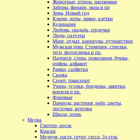
Животные, птицы, насекомые
Заборы, фонари, окна и пр
Зима, Новый год
Ключи, ноты, замки, клетки
Кулинария
Любовь, свадьба, сердечки
Люди, силуэты
Море, отдых, каникулы, путешествие
Мужская тема, Стимпанк, стрелки,
теги, фотопленка и пр.
Надписи, слова, пожелания, буквы,
цифры, алфавит
Рамки, салфетки
Сказка
Спорт, транспорт
Узоры, уголки, бордюры, завитки,
вензеля и пр.
Фоновые
Природа, растения, небо, цветы,
листочки, веточки
Школа, осень
Медиа
Глиттер, песок
Краски
Медиум, паста, грунт, гессо, 3д гель