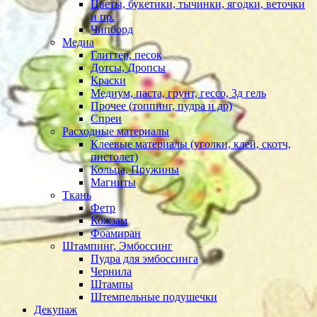
Цветы, букетики, тычинки, ягодки, веточки
и пр.
Чипборд
Медиа
Глиттер, песок
Дотсы, Дропсы
Краски
Медиум, паста, грунт, гессо, 3д гель
Прочее (топпинг, пудра и др)
Спреи
Расходные материалы
Клеевые материалы (уголки, клей, скотч,
пистолет)
Кольца, Пружины
Магниты
Ткань
Фетр
Кожзам
Фоамиран
Штампинг, Эмбоссинг
Пудра для эмбоссинга
Чернила
Штампы
Штемпельные подушечки
Декупаж