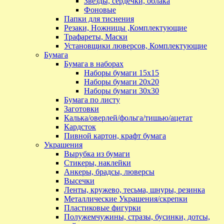
Звезды, сердечки, облака
Фоновые
Папки для тиснения
Резаки, Ножницы ,Комплектующие
Трафареты, Маски
Установщики люверсов, Комплектующие
Бумага
Бумага в наборах
Наборы бумаги 15х15
Наборы бумаги 20х20
Наборы бумаги 30х30
Бумага по листу
Заготовки
Калька/оверлей/фольга/тишью/ацетат
Кардсток
Пивной картон, крафт бумага
Украшения
Вырубка из бумаги
Стикеры, наклейки
Анкеры, брадсы, люверсы
Высечки
Ленты, кружево, тесьма, шнуры, резинка
Металлические Украшения/скрепки
Пластиковые фигурки
Полужемчужины, стразы, бусинки, дотсы,