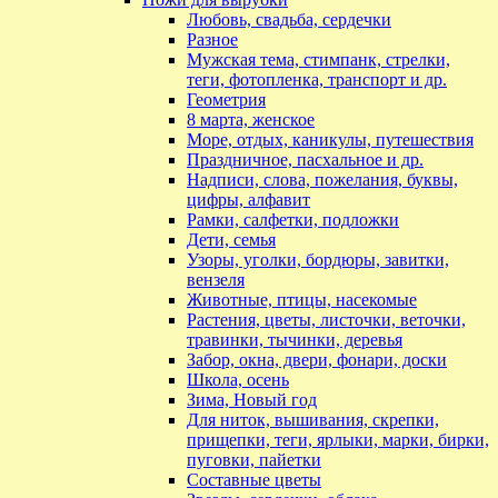
Любовь, свадьба, сердечки
Разное
Мужская тема, стимпанк, стрелки,
теги, фотопленка, транспорт и др.
Геометрия
8 марта, женское
Море, отдых, каникулы, путешествия
Праздничное, пасхальное и др.
Надписи, слова, пожелания, буквы,
цифры, алфавит
Рамки, салфетки, подложки
Дети, семья
Узоры, уголки, бордюры, завитки,
вензеля
Животные, птицы, насекомые
Растения, цветы, листочки, веточки,
травинки, тычинки, деревья
Забор, окна, двери, фонари, доски
Школа, осень
Зима, Новый год
Для ниток, вышивания, скрепки,
прищепки, теги, ярлыки, марки, бирки,
пуговки, пайетки
Составные цветы