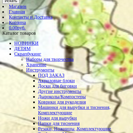
Искать
Магазин
Главная
Контакты и Доставка
Корзина
0.00руб.
Каталог товаров
НОВИНКИ
ДЕТЯМ
Скрапбукинг
Наборы для творчества
Хранение
Инструменты
ПОД ЗАКАЗ
Акриловые блоки
Доски для биговки
Другие инструменты
Дыроколы/Компостеры
Коврики для рукоделия
Машинки для вырубки и тиснения,
Комплектующие
Ножи для вырубки
Папки для тиснения
Резаки, Ножницы ,Комплектующие