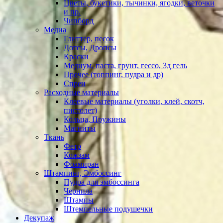
Цветы, букетики, тычинки, ягодки, веточки
и пр.
Чипборд
Медиа
Глиттер, песок
Дотсы, Дропсы
Краски
Медиум, паста, грунт, гессо, 3д гель
Прочее (топпинг, пудра и др)
Спреи
Расходные материалы
Клеевые материалы (уголки, клей, скотч,
пистолет)
Кольца, Пружины
Магниты
Ткань
Фетр
Кожзам
Фоамиран
Штампинг, Эмбоссинг
Пудра для эмбоссинга
Чернила
Штампы
Штемпельные подушечки
Декупаж