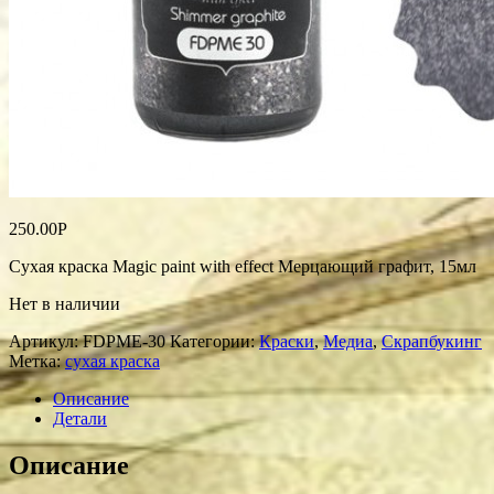
250.00
Р
Сухая краска Magic paint with effect Мерцающий графит, 15мл
Нет в наличии
Артикул:
FDPME-30
Категории:
Краски
,
Медиа
,
Скрапбукинг
Метка:
сухая краска
Описание
Детали
Описание