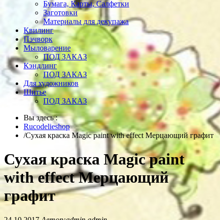
Бумага, Карты, Салфетки
Заготовки
Материалы для декупажа
Квилинг
Пэчворк
Мыловарение
ПОД ЗАКАЗ
Кэндлинг
ПОД ЗАКАЗ
Для художников
Шитье
ПОД ЗАКАЗ
Вы здесь :
Rucodelieshop
/
Сухая краска Magic paint with effect Мерцающий графит
Сухая краска Magic paint
with effect Мерцающий
графит
24.10.2017
Автор:admin admin