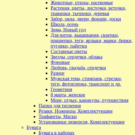
Животные, птицы, насекомые
Растения, цветы, листочки, веточки,
травинки, тычинки, деревья
Забор, окна, двери, фонари, доски
Школа, осень
Зима, Новый год
Для ниток, вышивания, скрепки,
прищепки, теги, ярлыки, марки, бирки,
пуговки, пайетки
Составные цветы
Звезды, сердечки, облака
Фоновые
Любовь, свадьба, сердечки
Разное
Мужская тема, стимпанк, стрелки,
теги, фотопленка, транспорт и др.
Геометрия
8 марта, женское
Море, отдых, каникулы, путешествия
Папки для тиснения
Резаки, Ножницы ,Комплектующие
Трафареты, Маски
Установщики люверсов, Комплектующие
Бумага
Бумага в наборах