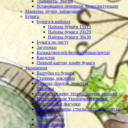
Трафареты, Маски
Установщики люверсов, Комплектующие
Маркеры, ручки, карандаши
Бумага
Бумага в наборах
Наборы бумаги 15х15
Наборы бумаги 20х20
Наборы бумаги 30х30
Бумага по листу
Заготовки
Калька/оверлей/фольга/тишью/ацетат
Кардсток
Пивной картон, крафт бумага
Украшения
Вырубка из бумаги
Стикеры, наклейки
Анкеры, брадсы, люверсы
Высечки
Ленты, кружево, тесьма, шнуры, резинка
Металлические Украшения/скрепки
Пластиковые фигурки
Полужемчужины, стразы, бусинки, дотсы,
пайетки и др.
Прочий декор
Топсы, фишки