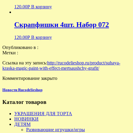
120.00
Р
В корзину
Скрапфишки 4шт. Набор 072
120.00
Р
В корзину
Опубликовано в :
Метки :
Ссылка на эту запись:
http://rucodelieshop.ru/product/suhaya-
kraska-magic-paint-with-effect-mertsaushchy-grafit/
Комментирование закрыто
Новости Rucodelieshop
Каталог товаров
УКРАШЕНИЯ ДЛЯ ТОРТА
НОВИНКИ
ДЕТЯМ
Развивающие игрушки/игры