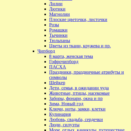
Лилии
Лютики
Магнолии
Плоские цветочки, листочки
Розы
Ромашки
Тычинки
Тюльпаны
Цветы из ткани, кружева и пр.
Чипборд
8 марта, женская тема
Гофрочипборд
ПАСХА
Праздники, праздничные атрибуты и
символы
Шейкер
Дети, семья, в ожидании чуда
Животные, птицы, насекомые
Заборы, фонари, окна и пр
Зима, Новый год
Ключи, ноты, замки, клетки
Кулинария
Любовь, свадьба, сердечки
Люди, силуэты
Море, отдых, каникулы, путешествие