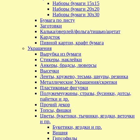
Наборы бумаги 15х15
Наборы бумаги 20х20
Наборы бумаги 30х30
Бумага по листу
Заготовки
Калька/оверлей/фольга/тишью/ацетат
Кардсток
Пивной картон, крафт бумага
Украшения
Вырубка из бумаги
Стикеры, наклейки
Анкеры, брадсы, люверсы
Высечки
Ленты, кружево, тесьма, шнуры, резинка
Металлические Украшения/скрепки
Пластиковые фигурки
Полужемчужины, стразы, бусинки, дотсы,
пайетки и др.
Прочий декор
Топсы, фишки
Цветы, букетики, тычинки, ягодки, веточки
и пр.
Букетики, ягодки и пр.
Вишня
Гипсофилы