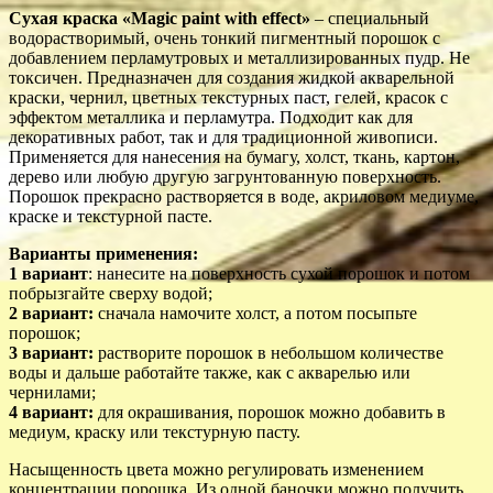
Сухая краска «Magic paint with effect»
– специальный
водорастворимый, очень тонкий пигментный порошок с
добавлением перламутровых и металлизированных пудр. Не
токсичен. Предназначен для создания жидкой акварельной
краски, чернил, цветных текстурных паст, гелей, красок с
эффектом металлика и перламутра. Подходит как для
декоративных работ, так и для традиционной живописи.
Применяется для нанесения на бумагу, холст, ткань, картон,
дерево или любую другую загрунтованную поверхность.
Порошок прекрасно растворяется в воде, акриловом медиуме,
краске и текстурной пасте.
Варианты применения:
1 вариант
: нанесите на поверхность сухой порошок и потом
побрызгайте сверху водой;
2 вариант:
сначала намочите холст, а потом посыпьте
порошок;
3 вариант:
растворите порошок в небольшом количестве
воды и дальше работайте также, как с акварелью или
чернилами;
4 вариант:
для окрашивания, порошок можно добавить в
медиум, краску или текстурную пасту.
Насыщенность цвета можно регулировать изменением
концентрации порошка. Из одной баночки можно получить