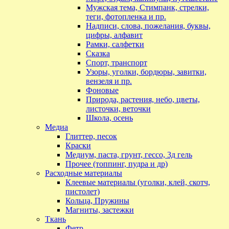
Мужская тема, Стимпанк, стрелки,
теги, фотопленка и пр.
Надписи, слова, пожелания, буквы,
цифры, алфавит
Рамки, салфетки
Сказка
Спорт, транспорт
Узоры, уголки, бордюры, завитки,
вензеля и пр.
Фоновые
Природа, растения, небо, цветы,
листочки, веточки
Школа, осень
Медиа
Глиттер, песок
Краски
Медиум, паста, грунт, гессо, 3д гель
Прочее (топпинг, пудра и др)
Расходные материалы
Клеевые материалы (уголки, клей, скотч,
пистолет)
Кольца, Пружины
Магниты, застежки
Ткань
Фетр