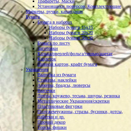
Трафареты, Маски
Установщики люверсов, Комплектующие
Маркеры, ручки, карандаши
Бумага
Бумага в наборах
Наборы бумаги 15х15
Наборы бумаги 20х20
Наборы бумаги 30х30
Бумага по листу
Заготовки
Калька/оверлей/фольга/тишью/ацетат
Кардсток
Пивной картон, крафт бумага
Украшения
Вырубка из бумаги
Стикеры, наклейки
Анкеры, брадсы, люверсы
Высечки
Ленты, кружево, тесьма, шнуры, резинка
Металлические Украшения/скрепки
Пластиковые фигурки
Полужемчужины, стразы, бусинки, дотсы,
пайетки и др.
Прочий декор
Топсы, фишки