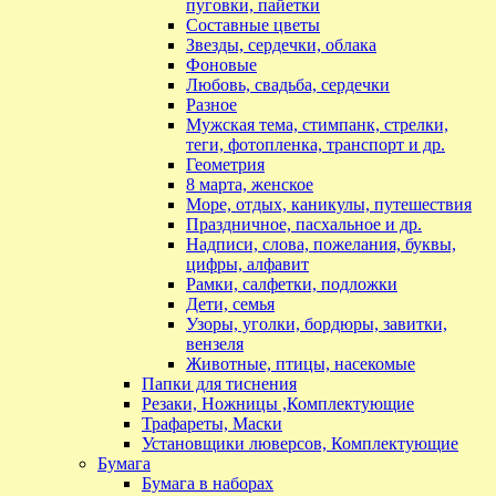
пуговки, пайетки
Составные цветы
Звезды, сердечки, облака
Фоновые
Любовь, свадьба, сердечки
Разное
Мужская тема, стимпанк, стрелки,
теги, фотопленка, транспорт и др.
Геометрия
8 марта, женское
Море, отдых, каникулы, путешествия
Праздничное, пасхальное и др.
Надписи, слова, пожелания, буквы,
цифры, алфавит
Рамки, салфетки, подложки
Дети, семья
Узоры, уголки, бордюры, завитки,
вензеля
Животные, птицы, насекомые
Папки для тиснения
Резаки, Ножницы ,Комплектующие
Трафареты, Маски
Установщики люверсов, Комплектующие
Бумага
Бумага в наборах