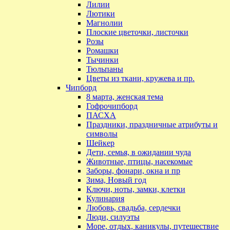
Лилии
Лютики
Магнолии
Плоские цветочки, листочки
Розы
Ромашки
Тычинки
Тюльпаны
Цветы из ткани, кружева и пр.
Чипборд
8 марта, женская тема
Гофрочипборд
ПАСХА
Праздники, праздничные атрибуты и
символы
Шейкер
Дети, семья, в ожидании чуда
Животные, птицы, насекомые
Заборы, фонари, окна и пр
Зима, Новый год
Ключи, ноты, замки, клетки
Кулинария
Любовь, свадьба, сердечки
Люди, силуэты
Море, отдых, каникулы, путешествие