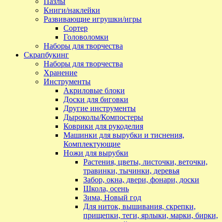
Пазлы
Книги/наклейки
Развивающие игрушки/игры
Сортер
Головоломки
Наборы для творчества
Скрапбукинг
Наборы для творчества
Хранение
Инструменты
Акриловые блоки
Доски для биговки
Другие инструменты
Дыроколы/Компостеры
Коврики для рукоделия
Машинки для вырубки и тиснения,
Комплектующие
Ножи для вырубки
Растения, цветы, листочки, веточки,
травинки, тычинки, деревья
Забор, окна, двери, фонари, доски
Школа, осень
Зима, Новый год
Для ниток, вышивания, скрепки,
прищепки, теги, ярлыки, марки, бирки,