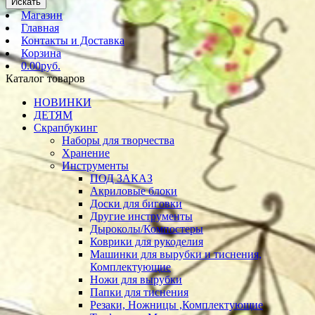
Искать
Магазин
Главная
Контакты и Доставка
Корзина
0.00руб.
Каталог товаров
НОВИНКИ
ДЕТЯМ
Скрапбукинг
Наборы для творчества
Хранение
Инструменты
ПОД ЗАКАЗ
Акриловые блоки
Доски для биговки
Другие инструменты
Дыроколы/Компостеры
Коврики для рукоделия
Машинки для вырубки и тиснения,
Комплектующие
Ножи для вырубки
Папки для тиснения
Резаки, Ножницы ,Комплектующие