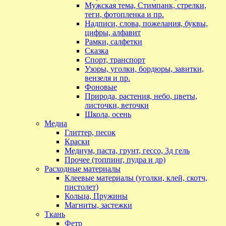
Мужская тема, Стимпанк, стрелки,
теги, фотопленка и пр.
Надписи, слова, пожелания, буквы,
цифры, алфавит
Рамки, салфетки
Сказка
Спорт, транспорт
Узоры, уголки, бордюры, завитки,
вензеля и пр.
Фоновые
Природа, растения, небо, цветы,
листочки, веточки
Школа, осень
Медиа
Глиттер, песок
Краски
Медиум, паста, грунт, гессо, 3д гель
Прочее (топпинг, пудра и др)
Расходные материалы
Клеевые материалы (уголки, клей, скотч,
пистолет)
Кольца, Пружины
Магниты, застежки
Ткань
Фетр