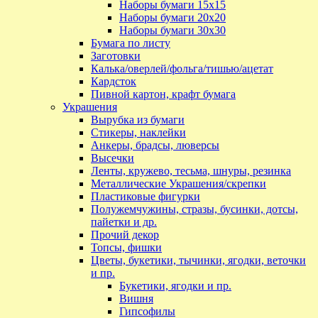
Наборы бумаги 15х15
Наборы бумаги 20х20
Наборы бумаги 30х30
Бумага по листу
Заготовки
Калька/оверлей/фольга/тишью/ацетат
Кардсток
Пивной картон, крафт бумага
Украшения
Вырубка из бумаги
Стикеры, наклейки
Анкеры, брадсы, люверсы
Высечки
Ленты, кружево, тесьма, шнуры, резинка
Металлические Украшения/скрепки
Пластиковые фигурки
Полужемчужины, стразы, бусинки, дотсы,
пайетки и др.
Прочий декор
Топсы, фишки
Цветы, букетики, тычинки, ягодки, веточки
и пр.
Букетики, ягодки и пр.
Вишня
Гипсофилы