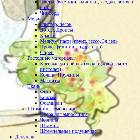
Цветы, букетики, тычинки, ягодки, веточки
и пр.
Чипборд
Медиа
Глиттер, песок
Дотсы, Дропсы
Краски
Медиум, паста, грунт, гессо, 3д гель
Прочее (топпинг, пудра и др)
Спреи
Расходные материалы
Клеевые материалы (уголки, клей, скотч,
пистолет)
Кольца, Пружины
Магниты
Ткань
Фетр
Кожзам
Фоамиран
Штампинг, Эмбоссинг
Пудра для эмбоссинга
Чернила
Штампы
Штемпельные подушечки
Декупаж