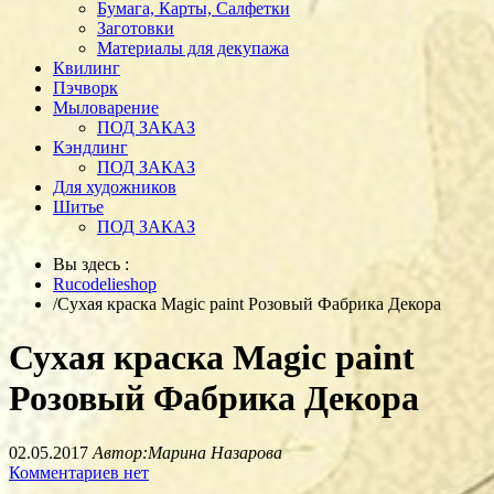
Бумага, Карты, Салфетки
Заготовки
Материалы для декупажа
Квилинг
Пэчворк
Мыловарение
ПОД ЗАКАЗ
Кэндлинг
ПОД ЗАКАЗ
Для художников
Шитье
ПОД ЗАКАЗ
Вы здесь :
Rucodelieshop
/
Сухая краска Magic paint Розовый Фабрика Декора
Сухая краска Magic paint
Розовый Фабрика Декора
02.05.2017
Автор:Марина Назарова
Комментариев нет