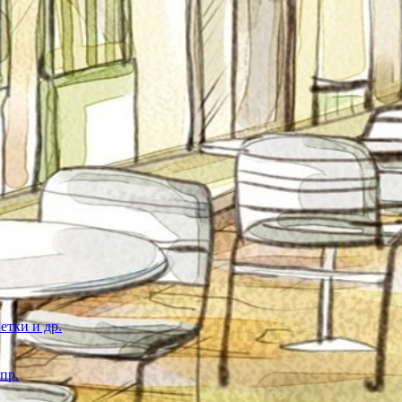
етки и др.
пр.