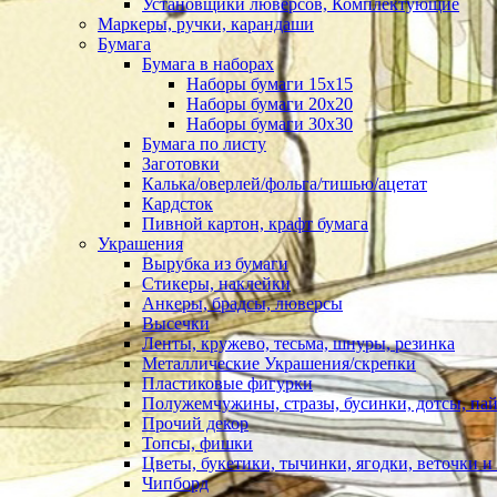
Установщики люверсов, Комплектующие
Маркеры, ручки, карандаши
Бумага
Бумага в наборах
Наборы бумаги 15х15
Наборы бумаги 20х20
Наборы бумаги 30х30
Бумага по листу
Заготовки
Калька/оверлей/фольга/тишью/ацетат
Кардсток
Пивной картон, крафт бумага
Украшения
Вырубка из бумаги
Стикеры, наклейки
Анкеры, брадсы, люверсы
Высечки
Ленты, кружево, тесьма, шнуры, резинка
Металлические Украшения/скрепки
Пластиковые фигурки
Полужемчужины, стразы, бусинки, дотсы, пай
Прочий декор
Топсы, фишки
Цветы, букетики, тычинки, ягодки, веточки и 
Чипборд