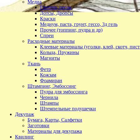
Медиа
Глиттер, песок
Дотсы, Дропсы
Краски
Медиум, паста, грунт, гессо, 3д гель
Прочее (топпинг, пудра и др)
Спреи
Расходные материалы
Клеевые материалы (уголки, клей, скотч, пист
Кольца, Пружины
Магниты
Ткань
Фетр
Кожзам
Фоамиран
Штампинг, Эмбоссинг
Пудра для эмбоссинга
Чернила
Штампы
Штемпельные подушечки
Декупаж
Бумага, Карты, Салфетки
Заготовки
Материалы для декупажа
Квилинг