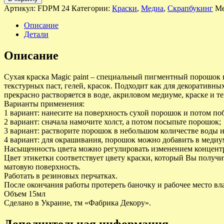
Артикул:
FDPM 24
Категории:
Краски
,
Медиа
,
Скрапбукинг
Ме
Описание
Детали
Описание
Сухая краска Magic paint – специальный пигментный порошок в
текстурных паст, гелей, красок. Подходит как для декоративны
прекрасно растворяется в воде, акриловом медиуме, краске и те
Варианты применения:
1 вариант: нанесите на поверхность сухой порошок и потом по
2 вариант: сначала намочите холст, а потом посыпьте порошок;
3 вариант: растворите порошок в небольшом количестве воды и
4 вариант: для окрашивания, порошок можно добавить в медиум
Насыщенность цвета можно регулировать изменением концентра
Цвет этикетки соответствует цвету краски, который Вы получи
матовую поверхность.
Работать в резиновых перчатках.
После окончания работы протереть баночку и рабочее место вл
Объем 15мл
Сделано в Украине, тм «Фабрика Декору».
Дополнительная информация