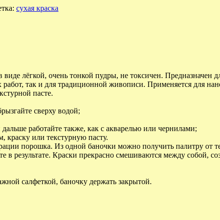
тка:
сухая краска
 виде лёгкой, очень тонкой пудры, не токсичен. Предназначен д
х работ, так и для традиционной живописи. Применяется для нане
кстурной пасте.
брызгайте сверху водой;
 дальше работайте также, как с акварелью или чернилами;
, краску или текстурную пасту.
ции порошка. Из одной баночки можно получить палитру от тем
те в результате. Краски прекрасно смешиваются между собой, со
ажной салфеткой, баночку держать закрытой.