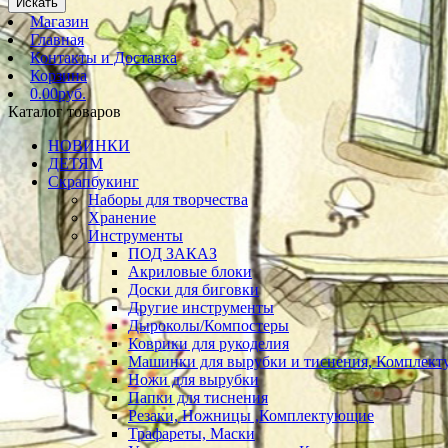
Искать
Магазин
Главная
Контакты и Доставка
Корзина
0.00руб.
Каталог товаров
НОВИНКИ
ДЕТЯМ
Скрапбукинг
Наборы для творчества
Хранение
Инструменты
ПОД ЗАКАЗ
Акриловые блоки
Доски для биговки
Другие инструменты
Дыроколы/Компостеры
Коврики для рукоделия
Машинки для вырубки и тиснения, Комплек
Ножи для вырубки
Папки для тиснения
Резаки, Ножницы ,Комплектующие
Трафареты, Маски