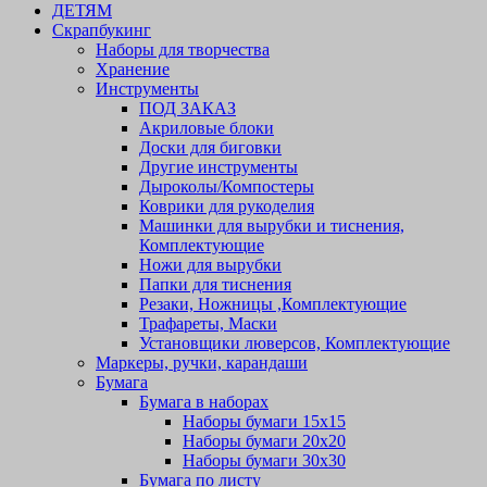
ДЕТЯМ
Скрапбукинг
Наборы для творчества
Хранение
Инструменты
ПОД ЗАКАЗ
Акриловые блоки
Доски для биговки
Другие инструменты
Дыроколы/Компостеры
Коврики для рукоделия
Машинки для вырубки и тиснения,
Комплектующие
Ножи для вырубки
Папки для тиснения
Резаки, Ножницы ,Комплектующие
Трафареты, Маски
Установщики люверсов, Комплектующие
Маркеры, ручки, карандаши
Бумага
Бумага в наборах
Наборы бумаги 15х15
Наборы бумаги 20х20
Наборы бумаги 30х30
Бумага по листу