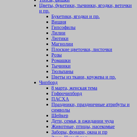
Цветы, букетики, тычинки, ягодки, веточки
и пр.
Букетики, ягодки и пр.
Вишня
Гипсофилы
Лилии
Лютики
Магнолии
Плоские цветочки, листочки
Розы
Ромашки
Тычинки
Тюльпаны
Цветы из ткани, кружева и пр.
Чипборд
8 марта, женская тема
Гофрочипборд
ПАСХА
Праздники, праздничные атрибуты и
символы
Шейкер
Дети, семья, в ожидании чуда
Животные, птицы, насекомые
Заборы, фонари, окна и пр