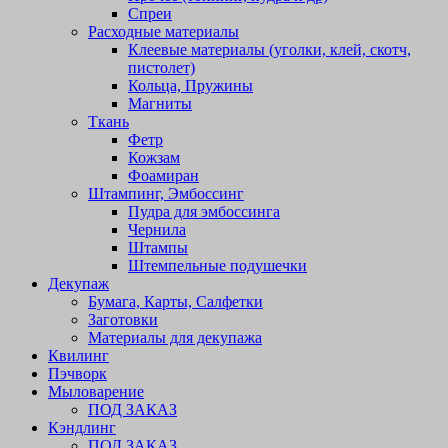
Спреи
Расходные материалы
Клеевые материалы (уголки, клей, скотч,
пистолет)
Кольца, Пружины
Магниты
Ткань
Фетр
Кожзам
Фоамиран
Штампинг, Эмбоссинг
Пудра для эмбоссинга
Чернила
Штампы
Штемпельные подушечки
Декупаж
Бумага, Карты, Салфетки
Заготовки
Материалы для декупажа
Квилинг
Пэчворк
Мыловарение
ПОД ЗАКАЗ
Кэндлинг
ПОД ЗАКАЗ