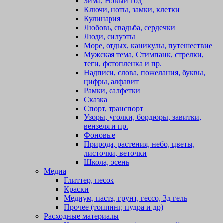
Зима, Новый год
Ключи, ноты, замки, клетки
Кулинария
Любовь, свадьба, сердечки
Люди, силуэты
Море, отдых, каникулы, путешествие
Мужская тема, Стимпанк, стрелки,
теги, фотопленка и пр.
Надписи, слова, пожелания, буквы,
цифры, алфавит
Рамки, салфетки
Сказка
Спорт, транспорт
Узоры, уголки, бордюры, завитки,
вензеля и пр.
Фоновые
Природа, растения, небо, цветы,
листочки, веточки
Школа, осень
Медиа
Глиттер, песок
Краски
Медиум, паста, грунт, гессо, 3д гель
Прочее (топпинг, пудра и др)
Расходные материалы