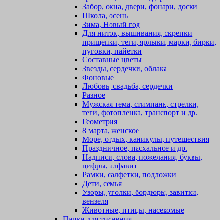
Забор, окна, двери, фонари, доски
Школа, осень
Зима, Новый год
Для ниток, вышивания, скрепки,
прищепки, теги, ярлыки, марки, бирки,
пуговки, пайетки
Составные цветы
Звезды, сердечки, облака
Фоновые
Любовь, свадьба, сердечки
Разное
Мужская тема, стимпанк, стрелки,
теги, фотопленка, транспорт и др.
Геометрия
8 марта, женское
Море, отдых, каникулы, путешествия
Праздничное, пасхальное и др.
Надписи, слова, пожелания, буквы,
цифры, алфавит
Рамки, салфетки, подложки
Дети, семья
Узоры, уголки, бордюры, завитки,
вензеля
Животные, птицы, насекомые
Папки для тиснения