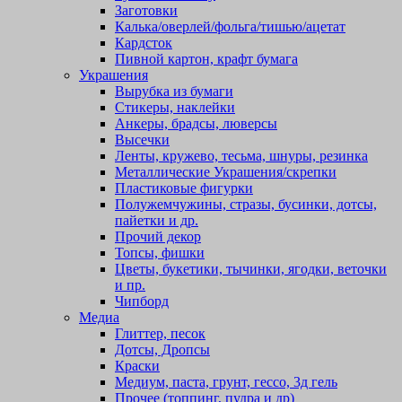
Заготовки
Калька/оверлей/фольга/тишью/ацетат
Кардсток
Пивной картон, крафт бумага
Украшения
Вырубка из бумаги
Стикеры, наклейки
Анкеры, брадсы, люверсы
Высечки
Ленты, кружево, тесьма, шнуры, резинка
Металлические Украшения/скрепки
Пластиковые фигурки
Полужемчужины, стразы, бусинки, дотсы,
пайетки и др.
Прочий декор
Топсы, фишки
Цветы, букетики, тычинки, ягодки, веточки
и пр.
Чипборд
Медиа
Глиттер, песок
Дотсы, Дропсы
Краски
Медиум, паста, грунт, гессо, 3д гель
Прочее (топпинг, пудра и др)