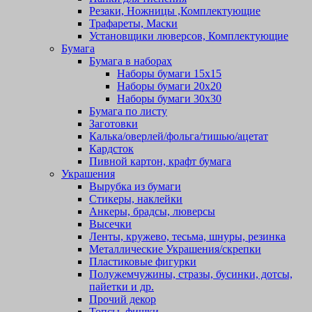
Резаки, Ножницы ,Комплектующие
Трафареты, Маски
Установщики люверсов, Комплектующие
Бумага
Бумага в наборах
Наборы бумаги 15х15
Наборы бумаги 20х20
Наборы бумаги 30х30
Бумага по листу
Заготовки
Калька/оверлей/фольга/тишью/ацетат
Кардсток
Пивной картон, крафт бумага
Украшения
Вырубка из бумаги
Стикеры, наклейки
Анкеры, брадсы, люверсы
Высечки
Ленты, кружево, тесьма, шнуры, резинка
Металлические Украшения/скрепки
Пластиковые фигурки
Полужемчужины, стразы, бусинки, дотсы,
пайетки и др.
Прочий декор
Топсы, фишки