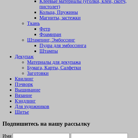
Клеевые материалы (уголки, клей, скотч,
пистолет)
Кольца, Пружины
Магниты, застежки
Ткань
Фетр
Фоамиран
Штампинг, Эмбоссинг
Пудра для эмбоссинга
Штампы
Декупаж
Материалы для декупажа
Бумага, Карты, Салфетки
Заготовки
Квилинг
Пэчворк
Вышивание
Вязание
Кэндлинг
Для художников
Шитье
Подпишитесь на нашу рассылку
Имя