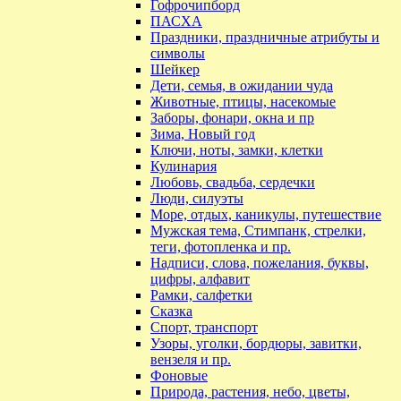
Гофрочипборд
ПАСХА
Праздники, праздничные атрибуты и
символы
Шейкер
Дети, семья, в ожидании чуда
Животные, птицы, насекомые
Заборы, фонари, окна и пр
Зима, Новый год
Ключи, ноты, замки, клетки
Кулинария
Любовь, свадьба, сердечки
Люди, силуэты
Море, отдых, каникулы, путешествие
Мужская тема, Стимпанк, стрелки,
теги, фотопленка и пр.
Надписи, слова, пожелания, буквы,
цифры, алфавит
Рамки, салфетки
Сказка
Спорт, транспорт
Узоры, уголки, бордюры, завитки,
вензеля и пр.
Фоновые
Природа, растения, небо, цветы,