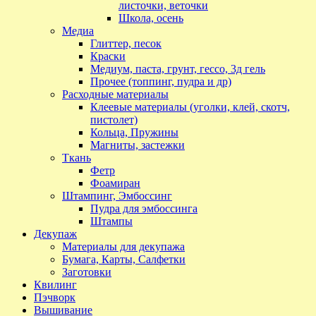
листочки, веточки
Школа, осень
Медиа
Глиттер, песок
Краски
Медиум, паста, грунт, гессо, 3д гель
Прочее (топпинг, пудра и др)
Расходные материалы
Клеевые материалы (уголки, клей, скотч,
пистолет)
Кольца, Пружины
Магниты, застежки
Ткань
Фетр
Фоамиран
Штампинг, Эмбоссинг
Пудра для эмбоссинга
Штампы
Декупаж
Материалы для декупажа
Бумага, Карты, Салфетки
Заготовки
Квилинг
Пэчворк
Вышивание