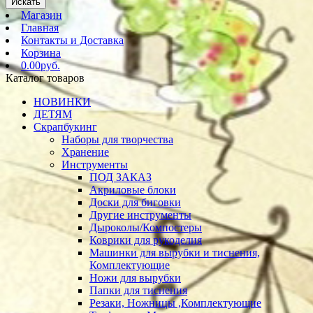
Искать
Магазин
Главная
Контакты и Доставка
Корзина
0.00руб.
Каталог товаров
НОВИНКИ
ДЕТЯМ
Скрапбукинг
Наборы для творчества
Хранение
Инструменты
ПОД ЗАКАЗ
Акриловые блоки
Доски для биговки
Другие инструменты
Дыроколы/Компостеры
Коврики для рукоделия
Машинки для вырубки и тиснения,
Комплектующие
Ножи для вырубки
Папки для тиснения
Резаки, Ножницы ,Комплектующие