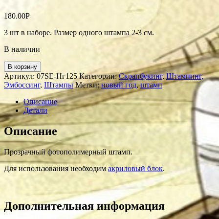
180.00
Р
3 шт в наборе. Размер одного штампа 2-3 см.
В наличии
В корзину
Артикул:
07SE-Нг125
Категории:
Скрапбукинг
,
Штампинг,
Эмбоссинг
,
Штампы
Метки:
новый год
,
штамп
Описание
Детали
Описание
Прозрачный фотополимерный штамп.
Для использования необходим
акриловый блок
.
Дополнительная информация