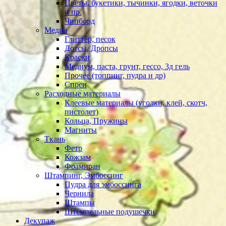
Цветы, букетики, тычинки, ягодки, веточки
и пр.
Чипборд
Медиа
Глиттер, песок
Дотсы, Дропсы
Краски
Медиум, паста, грунт, гессо, 3д гель
Прочее (топпинг, пудра и др)
Спреи
Расходные материалы
Клеевые материалы (уголки, клей, скотч,
пистолет)
Кольца, Пружины
Магниты
Ткань
Фетр
Кожзам
Фоамиран
Штампинг, Эмбоссинг
Пудра для эмбоссинга
Чернила
Штампы
Штемпельные подушечки
Декупаж