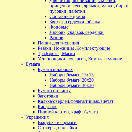
Для ниток, вышивания, скрепки,
прищепки, теги, ярлыки, марки, бирки,
пуговки, пайетки
Составные цветы
Звезды, сердечки, облака
Фоновые
Любовь, свадьба, сердечки
Разное
Папки для тиснения
Резаки, Ножницы ,Комплектующие
Трафареты, Маски
Установщики люверсов, Комплектующие
Бумага
Бумага в наборах
Наборы бумаги 15х15
Наборы бумаги 20х20
Наборы бумаги 30х30
Бумага по листу
Заготовки
Калька/оверлей/фольга/тишью/ацетат
Кардсток
Пивной картон, крафт бумага
Украшения
Вырубка из бумаги
Стикеры, наклейки