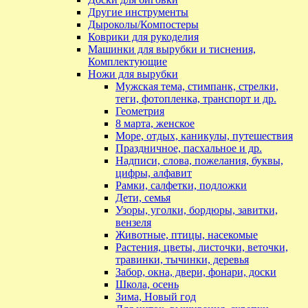
Другие инструменты
Дыроколы/Компостеры
Коврики для рукоделия
Машинки для вырубки и тиснения,
Комплектующие
Ножи для вырубки
Мужская тема, стимпанк, стрелки,
теги, фотопленка, транспорт и др.
Геометрия
8 марта, женское
Море, отдых, каникулы, путешествия
Праздничное, пасхальное и др.
Надписи, слова, пожелания, буквы,
цифры, алфавит
Рамки, салфетки, подложки
Дети, семья
Узоры, уголки, бордюры, завитки,
вензеля
Животные, птицы, насекомые
Растения, цветы, листочки, веточки,
травинки, тычинки, деревья
Забор, окна, двери, фонари, доски
Школа, осень
Зима, Новый год