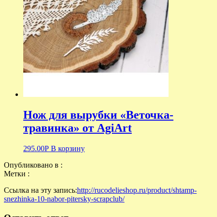
Нож для вырубки «Веточка-
травинка» от AgiArt
295.00
Р
В корзину
Опубликовано в :
Метки :
Ссылка на эту запись:
http://rucodelieshop.ru/product/shtamp-
snezhinka-10-nabor-pitersky-scrapclub/