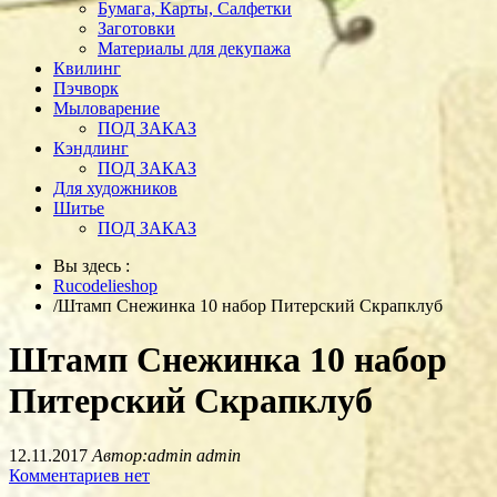
Бумага, Карты, Салфетки
Заготовки
Материалы для декупажа
Квилинг
Пэчворк
Мыловарение
ПОД ЗАКАЗ
Кэндлинг
ПОД ЗАКАЗ
Для художников
Шитье
ПОД ЗАКАЗ
Вы здесь :
Rucodelieshop
/
Штамп Снежинка 10 набор Питерский Скрапклуб
Штамп Снежинка 10 набор
Питерский Скрапклуб
12.11.2017
Автор:admin admin
Комментариев нет