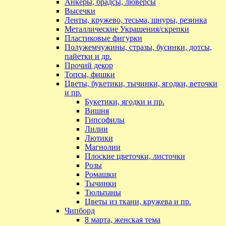
Анкеры, брадсы, люверсы
Высечки
Ленты, кружево, тесьма, шнуры, резинка
Металлические Украшения/скрепки
Пластиковые фигурки
Полужемчужины, стразы, бусинки, дотсы,
пайетки и др.
Прочий декор
Топсы, фишки
Цветы, букетики, тычинки, ягодки, веточки
и пр.
Букетики, ягодки и пр.
Вишня
Гипсофилы
Лилии
Лютики
Магнолии
Плоские цветочки, листочки
Розы
Ромашки
Тычинки
Тюльпаны
Цветы из ткани, кружева и пр.
Чипборд
8 марта, женская тема