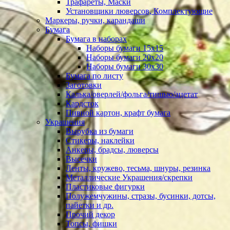
Трафареты, Маски
Установщики люверсов, Комплектующие
Маркеры, ручки, карандаши
Бумага
Бумага в наборах
Наборы бумаги 15х15
Наборы бумаги 20х20
Наборы бумаги 30х30
Бумага по листу
Заготовки
Калька/оверлей/фольга/тишью/ацетат
Кардсток
Пивной картон, крафт бумага
Украшения
Вырубка из бумаги
Стикеры, наклейки
Анкеры, брадсы, люверсы
Высечки
Ленты, кружево, тесьма, шнуры, резинка
Металлические Украшения/скрепки
Пластиковые фигурки
Полужемчужины, стразы, бусинки, дотсы,
пайетки и др.
Прочий декор
Топсы, фишки