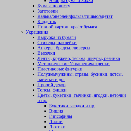
Наборы бумаги 30х30
Бумага по листу
Заготовки
Калька/оверлей/фольга/тишью/ацетат
Кардсток
Пивной картон, крафт бумага
Украшения
Вырубка из бумаги
Стикеры, наклейки
Анкеры, брадсы, люверсы
Высечки
Ленты, кружево, тесьма, шнуры, резинка
Металлические Украшения/скрепки
Пластиковые фигурки
Полужемчужины, стразы, бусинки, дотсы,
пайетки и др.
Прочий декор
Топсы, фишки
Цветы, букетики, тычинки, ягодки, веточки
и пр.
Букетики, ягодки и пр.
Вишня
Гипсофилы
Лилии
Лютики