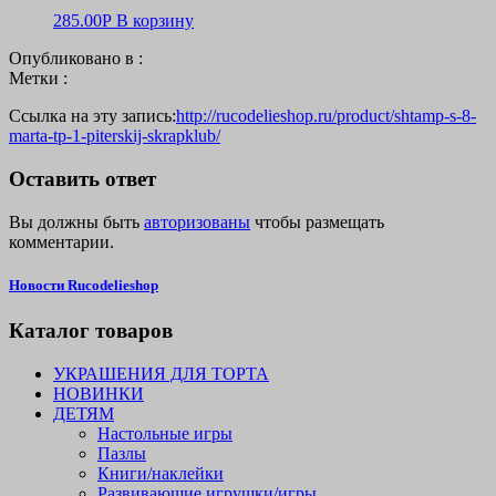
285.00
Р
В корзину
Опубликовано в :
Метки :
Ссылка на эту запись:
http://rucodelieshop.ru/product/shtamp-s-8-
marta-tp-1-piterskij-skrapklub/
Оставить ответ
Вы должны быть
авторизованы
чтобы размещать
комментарии.
Новости Rucodelieshop
Каталог товаров
УКРАШЕНИЯ ДЛЯ ТОРТА
НОВИНКИ
ДЕТЯМ
Настольные игры
Пазлы
Книги/наклейки
Развивающие игрушки/игры