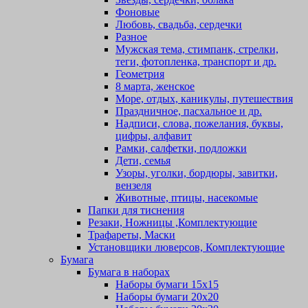
Фоновые
Любовь, свадьба, сердечки
Разное
Мужская тема, стимпанк, стрелки,
теги, фотопленка, транспорт и др.
Геометрия
8 марта, женское
Море, отдых, каникулы, путешествия
Праздничное, пасхальное и др.
Надписи, слова, пожелания, буквы,
цифры, алфавит
Рамки, салфетки, подложки
Дети, семья
Узоры, уголки, бордюры, завитки,
вензеля
Животные, птицы, насекомые
Папки для тиснения
Резаки, Ножницы ,Комплектующие
Трафареты, Маски
Установщики люверсов, Комплектующие
Бумага
Бумага в наборах
Наборы бумаги 15х15
Наборы бумаги 20х20