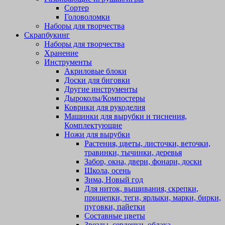
Сортер
Головоломки
Наборы для творчества
Скрапбукинг
Наборы для творчества
Хранение
Инструменты
Акриловые блоки
Доски для биговки
Другие инструменты
Дыроколы/Компостеры
Коврики для рукоделия
Машинки для вырубки и тиснения,
Комплектующие
Ножи для вырубки
Растения, цветы, листочки, веточки,
травинки, тычинки, деревья
Забор, окна, двери, фонари, доски
Школа, осень
Зима, Новый год
Для ниток, вышивания, скрепки,
прищепки, теги, ярлыки, марки, бирки,
пуговки, пайетки
Составные цветы
Звезды, сердечки, облака