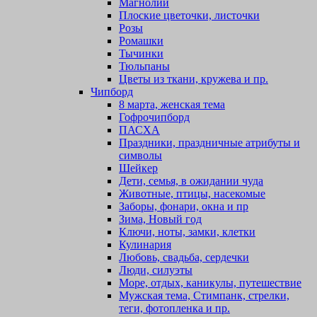
Магнолии
Плоские цветочки, листочки
Розы
Ромашки
Тычинки
Тюльпаны
Цветы из ткани, кружева и пр.
Чипборд
8 марта, женская тема
Гофрочипборд
ПАСХА
Праздники, праздничные атрибуты и
символы
Шейкер
Дети, семья, в ожидании чуда
Животные, птицы, насекомые
Заборы, фонари, окна и пр
Зима, Новый год
Ключи, ноты, замки, клетки
Кулинария
Любовь, свадьба, сердечки
Люди, силуэты
Море, отдых, каникулы, путешествие
Мужская тема, Стимпанк, стрелки,
теги, фотопленка и пр.