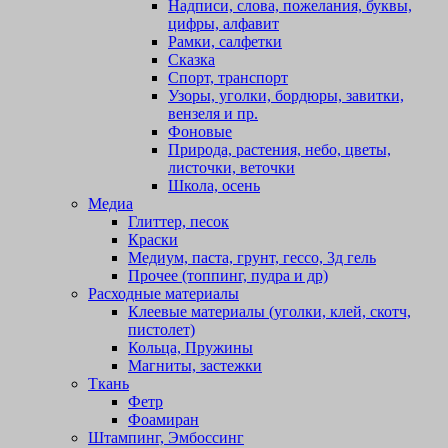
Надписи, слова, пожелания, буквы,
цифры, алфавит
Рамки, салфетки
Сказка
Спорт, транспорт
Узоры, уголки, бордюры, завитки,
вензеля и пр.
Фоновые
Природа, растения, небо, цветы,
листочки, веточки
Школа, осень
Медиа
Глиттер, песок
Краски
Медиум, паста, грунт, гессо, 3д гель
Прочее (топпинг, пудра и др)
Расходные материалы
Клеевые материалы (уголки, клей, скотч,
пистолет)
Кольца, Пружины
Магниты, застежки
Ткань
Фетр
Фоамиран
Штампинг, Эмбоссинг