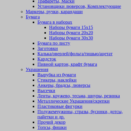
Трафареты, Маски
Установщики люверсов, Комплектующие
Маркеры, ручки, карандаши
Бумага
Бумага в наборах
Наборы бумаги 15х15
Наборы бумаги 20х20
Наборы бумаги 30х30
Бумага по листу
Заготовки
Калька/оверлей/фольга/тишью/ацетат
Кардсток
Пивной картон, крафт бумага
Украшения
Вырубка из бумаги
Стикеры, наклейки
Анкеры, брадсы, люверсы
Высечки
Ленты, кружево, тесьма, шнуры, резинка
Металлические Украшения/скрепки
Пластиковые фигурки
Полужемчужины, стразы, бусинки, дотсы,
пайетки и др.
Прочий декор
Топсы, фишки