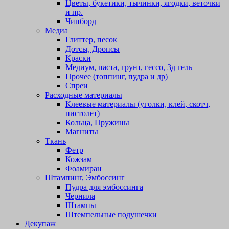
Цветы, букетики, тычинки, ягодки, веточки
и пр.
Чипборд
Медиа
Глиттер, песок
Дотсы, Дропсы
Краски
Медиум, паста, грунт, гессо, 3д гель
Прочее (топпинг, пудра и др)
Спреи
Расходные материалы
Клеевые материалы (уголки, клей, скотч,
пистолет)
Кольца, Пружины
Магниты
Ткань
Фетр
Кожзам
Фоамиран
Штампинг, Эмбоссинг
Пудра для эмбоссинга
Чернила
Штампы
Штемпельные подушечки
Декупаж