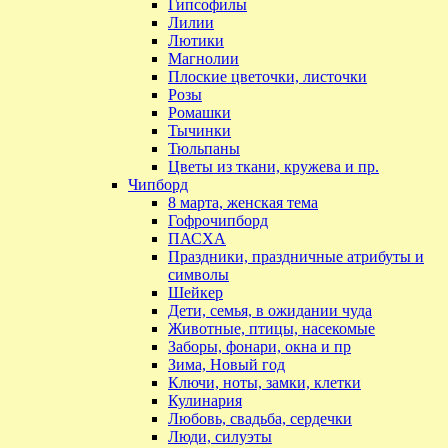
Гипсофилы
Лилии
Лютики
Магнолии
Плоские цветочки, листочки
Розы
Ромашки
Тычинки
Тюльпаны
Цветы из ткани, кружева и пр.
Чипборд
8 марта, женская тема
Гофрочипборд
ПАСХА
Праздники, праздничные атрибуты и
символы
Шейкер
Дети, семья, в ожидании чуда
Животные, птицы, насекомые
Заборы, фонари, окна и пр
Зима, Новый год
Ключи, ноты, замки, клетки
Кулинария
Любовь, свадьба, сердечки
Люди, силуэты