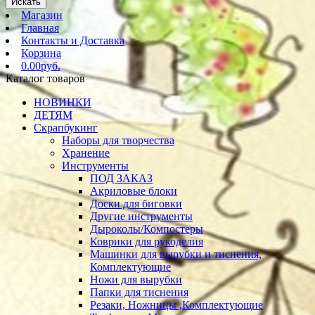
Искать
Магазин
Главная
Контакты и Доставка
Корзина
0.00руб.
Каталог товаров
НОВИНКИ
ДЕТЯМ
Скрапбукинг
Наборы для творчества
Хранение
Инструменты
ПОД ЗАКАЗ
Акриловые блоки
Доски для биговки
Другие инструменты
Дыроколы/Компостеры
Коврики для рукоделия
Машинки для вырубки и тиснения,
Комплектующие
Ножи для вырубки
Папки для тиснения
Резаки, Ножницы ,Комплектующие