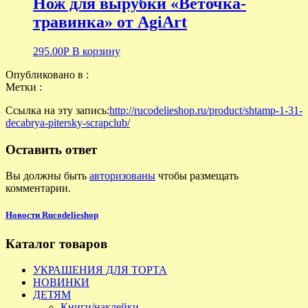
Нож для вырубки «Веточка-
травинка» от AgiArt
295.00
Р
В корзину
Опубликовано в :
Метки :
Ссылка на эту запись:
http://rucodelieshop.ru/product/shtamp-1-31-
decabrya-pitersky-scrapclub/
Оставить ответ
Вы должны быть
авторизованы
чтобы размещать
комментарии.
Новости Rucodelieshop
Каталог товаров
УКРАШЕНИЯ ДЛЯ ТОРТА
НОВИНКИ
ДЕТЯМ
Книги/наклейки