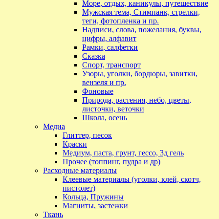
Море, отдых, каникулы, путешествие
Мужская тема, Стимпанк, стрелки,
теги, фотопленка и пр.
Надписи, слова, пожелания, буквы,
цифры, алфавит
Рамки, салфетки
Сказка
Спорт, транспорт
Узоры, уголки, бордюры, завитки,
вензеля и пр.
Фоновые
Природа, растения, небо, цветы,
листочки, веточки
Школа, осень
Медиа
Глиттер, песок
Краски
Медиум, паста, грунт, гессо, 3д гель
Прочее (топпинг, пудра и др)
Расходные материалы
Клеевые материалы (уголки, клей, скотч,
пистолет)
Кольца, Пружины
Магниты, застежки
Ткань