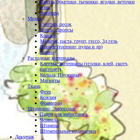
Цветы, букетики, тычинки, ягодки, веточки
и пр.
Чипборд
Медиа
Глиттер, песок
Дотсы, Дропсы
Краски
Медиум, паста, грунт, гессо, 3д гель
Прочее (топпинг, пудра и др)
Спреи
Расходные материалы
Клеевые материалы (уголки, клей, скотч,
пистолет)
Кольца, Пружины
Магниты
Ткань
Фетр
Кожзам
Фоамиран
Штампинг, Эмбоссинг
Пудра для эмбоссинга
Чернила
Штампы
Штемпельные подушечки
Декупаж