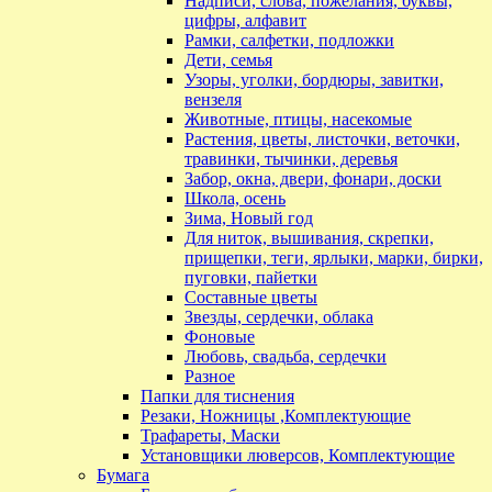
Надписи, слова, пожелания, буквы,
цифры, алфавит
Рамки, салфетки, подложки
Дети, семья
Узоры, уголки, бордюры, завитки,
вензеля
Животные, птицы, насекомые
Растения, цветы, листочки, веточки,
травинки, тычинки, деревья
Забор, окна, двери, фонари, доски
Школа, осень
Зима, Новый год
Для ниток, вышивания, скрепки,
прищепки, теги, ярлыки, марки, бирки,
пуговки, пайетки
Составные цветы
Звезды, сердечки, облака
Фоновые
Любовь, свадьба, сердечки
Разное
Папки для тиснения
Резаки, Ножницы ,Комплектующие
Трафареты, Маски
Установщики люверсов, Комплектующие
Бумага