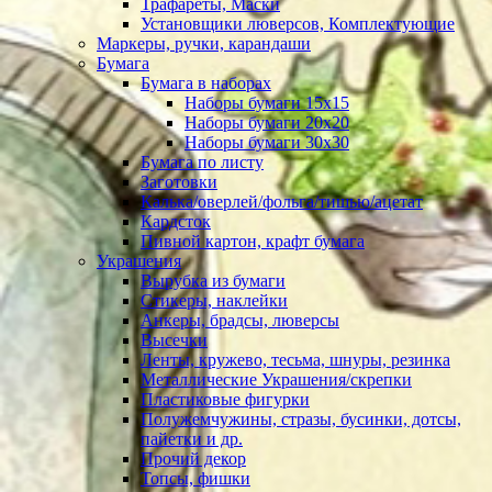
Трафареты, Маски
Установщики люверсов, Комплектующие
Маркеры, ручки, карандаши
Бумага
Бумага в наборах
Наборы бумаги 15х15
Наборы бумаги 20х20
Наборы бумаги 30х30
Бумага по листу
Заготовки
Калька/оверлей/фольга/тишью/ацетат
Кардсток
Пивной картон, крафт бумага
Украшения
Вырубка из бумаги
Стикеры, наклейки
Анкеры, брадсы, люверсы
Высечки
Ленты, кружево, тесьма, шнуры, резинка
Металлические Украшения/скрепки
Пластиковые фигурки
Полужемчужины, стразы, бусинки, дотсы,
пайетки и др.
Прочий декор
Топсы, фишки