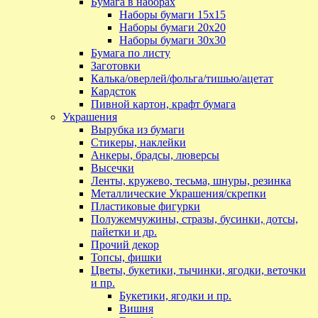
Бумага в наборах
Наборы бумаги 15х15
Наборы бумаги 20х20
Наборы бумаги 30х30
Бумага по листу
Заготовки
Калька/оверлей/фольга/тишью/ацетат
Кардсток
Пивной картон, крафт бумага
Украшения
Вырубка из бумаги
Стикеры, наклейки
Анкеры, брадсы, люверсы
Высечки
Ленты, кружево, тесьма, шнуры, резинка
Металлические Украшения/скрепки
Пластиковые фигурки
Полужемчужины, стразы, бусинки, дотсы,
пайетки и др.
Прочий декор
Топсы, фишки
Цветы, букетики, тычинки, ягодки, веточки
и пр.
Букетики, ягодки и пр.
Вишня