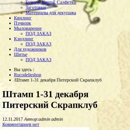
Бумага, Карты, Салфетки
Заготовки
Материалы для декупажа
Квилинг
Пэчворк
Мыловарение
ПОД ЗАКАЗ
Кэндлинг
ПОД ЗАКАЗ
Для художников
Шитье
ПОД ЗАКАЗ
Вы здесь :
Rucodelieshop
/
Штамп 1-31 декабря Питерский Скрапклуб
Штамп 1-31 декабря
Питерский Скрапклуб
12.11.2017
Автор:admin admin
Комментариев нет