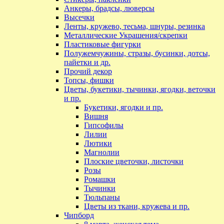
Анкеры, брадсы, люверсы
Высечки
Ленты, кружево, тесьма, шнуры, резинка
Металлические Украшения/скрепки
Пластиковые фигурки
Полужемчужины, стразы, бусинки, дотсы,
пайетки и др.
Прочий декор
Топсы, фишки
Цветы, букетики, тычинки, ягодки, веточки
и пр.
Букетики, ягодки и пр.
Вишня
Гипсофилы
Лилии
Лютики
Магнолии
Плоские цветочки, листочки
Розы
Ромашки
Тычинки
Тюльпаны
Цветы из ткани, кружева и пр.
Чипборд