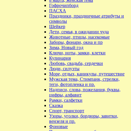
8 марта, женская тема
Гофрочипборд
ПАСХА
Праздники, праздничные атрибуты и
символы
Шейкер
Дети, семья, в ожидании чуда
Животные, птицы, насекомые
Заборы, фонари, окна и пр
Зима, Новый год
Ключи, ноты, замки, клетки
Кулинария
Любовь, свадьба, сердечки
Люди, силуэты
Море, отдых, каникулы, путешествие
Мужская тема, Стимпанк, стрелки,
теги, фотопленка и пр.
Надписи, слова, пожелания, буквы,
цифры, алфавит
Рамки, салфетки
Сказка
Спорт, транспорт
Узоры, уголки, бордюры, завитки,
вензеля и пр.
Фоновые