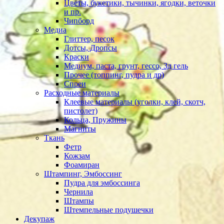
Цветы, букетики, тычинки, ягодки, веточки
и пр.
Чипборд
Медиа
Глиттер, песок
Дотсы, Дропсы
Краски
Медиум, паста, грунт, гессо, 3д гель
Прочее (топпинг, пудра и др)
Спреи
Расходные материалы
Клеевые материалы (уголки, клей, скотч,
пистолет)
Кольца, Пружины
Магниты
Ткань
Фетр
Кожзам
Фоамиран
Штампинг, Эмбоссинг
Пудра для эмбоссинга
Чернила
Штампы
Штемпельные подушечки
Декупаж