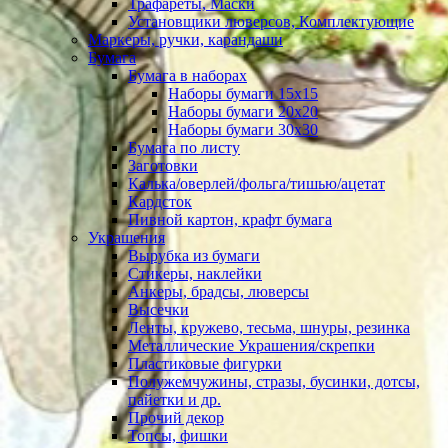
Трафареты, Маски
Установщики люверсов, Комплектующие
Маркеры, ручки, карандаши
Бумага
Бумага в наборах
Наборы бумаги 15х15
Наборы бумаги 20х20
Наборы бумаги 30х30
Бумага по листу
Заготовки
Калька/оверлей/фольга/тишью/ацетат
Кардсток
Пивной картон, крафт бумага
Украшения
Вырубка из бумаги
Стикеры, наклейки
Анкеры, брадсы, люверсы
Высечки
Ленты, кружево, тесьма, шнуры, резинка
Металлические Украшения/скрепки
Пластиковые фигурки
Полужемчужины, стразы, бусинки, дотсы,
пайетки и др.
Прочий декор
Топсы, фишки