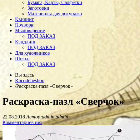
Бумага, Карты, Салфетки
Заготовки
Материалы для декупажа
Квилинг
Пэчворк
Мыловарение
ПОД ЗАКАЗ
Кэндлинг
ПОД ЗАКАЗ
Для художников
Шитье
ПОД ЗАКАЗ
Вы здесь :
Rucodelieshop
/
Раскраска-пазл «Сверчок»
Раскраска-пазл «Сверчок»
22.08.2018
Автор:admin admin
Комментариев нет