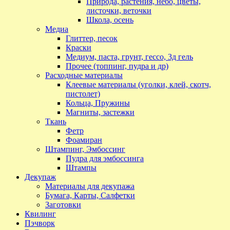
Природа, растения, небо, цветы,
листочки, веточки
Школа, осень
Медиа
Глиттер, песок
Краски
Медиум, паста, грунт, гессо, 3д гель
Прочее (топпинг, пудра и др)
Расходные материалы
Клеевые материалы (уголки, клей, скотч,
пистолет)
Кольца, Пружины
Магниты, застежки
Ткань
Фетр
Фоамиран
Штампинг, Эмбоссинг
Пудра для эмбоссинга
Штампы
Декупаж
Материалы для декупажа
Бумага, Карты, Салфетки
Заготовки
Квилинг
Пэчворк