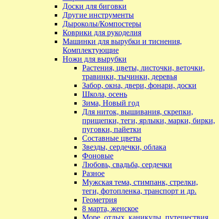
Доски для биговки
Другие инструменты
Дыроколы/Компостеры
Коврики для рукоделия
Машинки для вырубки и тиснения,
Комплектующие
Ножи для вырубки
Растения, цветы, листочки, веточки,
травинки, тычинки, деревья
Забор, окна, двери, фонари, доски
Школа, осень
Зима, Новый год
Для ниток, вышивания, скрепки,
прищепки, теги, ярлыки, марки, бирки,
пуговки, пайетки
Составные цветы
Звезды, сердечки, облака
Фоновые
Любовь, свадьба, сердечки
Разное
Мужская тема, стимпанк, стрелки,
теги, фотопленка, транспорт и др.
Геометрия
8 марта, женское
Море, отдых, каникулы, путешествия