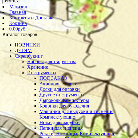
Искать
Магазин
Главная
Контакты и Доставка
Корзина
0.00руб.
Каталог товаров
НОВИНКИ
ДЕТЯМ
Скрапбукинг
Наборы для творчества
Хранение
Инструменты
ПОД ЗАКАЗ
Акриловые блоки
Доски для биговки
Другие инструменты
Дыроколы/Компостеры
Коврики для рукоделия
Машинки для вырубки и тиснения,
Комплектующие
Ножи для вырубки
Папки для тиснения
Резаки, Ножницы ,Комплектующие