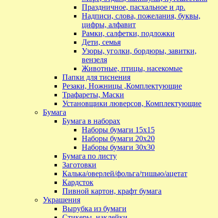
Праздничное, пасхальное и др.
Надписи, слова, пожелания, буквы,
цифры, алфавит
Рамки, салфетки, подложки
Дети, семья
Узоры, уголки, бордюры, завитки,
вензеля
Животные, птицы, насекомые
Папки для тиснения
Резаки, Ножницы ,Комплектующие
Трафареты, Маски
Установщики люверсов, Комплектующие
Бумага
Бумага в наборах
Наборы бумаги 15х15
Наборы бумаги 20х20
Наборы бумаги 30х30
Бумага по листу
Заготовки
Калька/оверлей/фольга/тишью/ацетат
Кардсток
Пивной картон, крафт бумага
Украшения
Вырубка из бумаги
Стикеры, наклейки