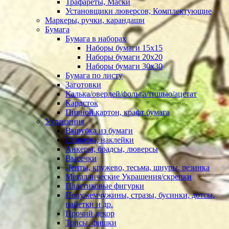
Трафареты, Маски
Установщики люверсов, Комплектующие
Маркеры, ручки, карандаши
Бумага
Бумага в наборах
Наборы бумаги 15х15
Наборы бумаги 20х20
Наборы бумаги 30х30
Бумага по листу
Заготовки
Калька/оверлей/фольга/тишью/ацетат
Кардсток
Пивной картон, крафт бумага
Украшения
Вырубка из бумаги
Стикеры, наклейки
Анкеры, брадсы, люверсы
Высечки
Ленты, кружево, тесьма, шнуры, резинка
Металлические Украшения/скрепки
Пластиковые фигурки
Полужемчужины, стразы, бусинки, дотсы,
пайетки и др.
Прочий декор
Топсы, фишки