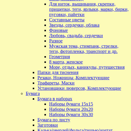
Для ниток, вышивания, скрепки,
прищепки, теги, ярлыки, марки, бирки,
пуговки, пайетки
Составные цветы
Звезды, сердечки, облака
Фоновые
Любовь, свадьба, сердечки
Разное
Мужская тема, стимпанк, стрелки,
теги, фотопленка, транспорт и др.
Геометрия
8 марта, женское
Море, отдых, каникулы, путешествия
Папки для тиснения
Резаки, Ножницы ,Комплектующие
Трафареты, Маски
Установщики люверсов, Комплектующие
Бумага
Бумага в наборах
Наборы бумаги 15х15
Наборы бумаги 20х20
Наборы бумаги 30х30
Бумага по листу
Заготовки
Калька/оверлей/фольга/тишью/ацетат