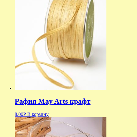
Рафия May Arts крафт
8.00
Р
В корзину