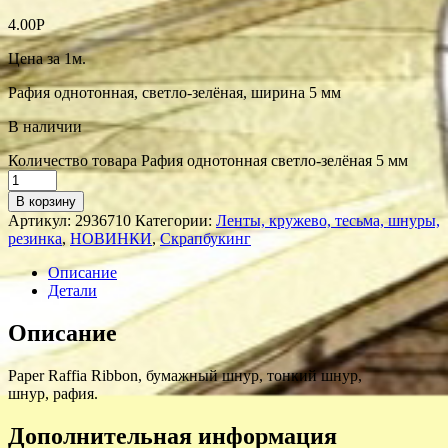
4.00
Р
Цена за 1м.
Рафия однотонная, светло-зелёная, ширина 5 мм
В наличии
Количество товара Рафия однотонная светло-зелёная 5 мм
В корзину
Артикул:
2936710
Категории:
Ленты, кружево, тесьма, шнуры,
резинка
,
НОВИНКИ
,
Скрапбукинг
Описание
Детали
Описание
Paper Raffia Ribbon, бумажный шнур, тонкий шнур,
шнур, рафия.
Дополнительная информация