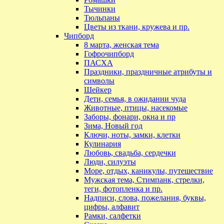
Тычинки
Тюльпаны
Цветы из ткани, кружева и пр.
Чипборд
8 марта, женская тема
Гофрочипборд
ПАСХА
Праздники, праздничные атрибуты и
символы
Шейкер
Дети, семья, в ожидании чуда
Животные, птицы, насекомые
Заборы, фонари, окна и пр
Зима, Новый год
Ключи, ноты, замки, клетки
Кулинария
Любовь, свадьба, сердечки
Люди, силуэты
Море, отдых, каникулы, путешествие
Мужская тема, Стимпанк, стрелки,
теги, фотопленка и пр.
Надписи, слова, пожелания, буквы,
цифры, алфавит
Рамки, салфетки