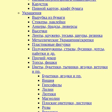
Кардсток
Пивной картон, крафт бумага
Украшения
Вырубка из бумаги
Стикеры, наклейки
Анкеры, брадсы, люверсы
Высечки
Ленты, кружево, тесьма, шнуры, резинка
Металлические Украшения/скрепки
Пластиковые фигурки
Полужемчужины, стразы, бусинки, дотсы,
пайетки и др.
Прочий декор
Топсы, фишки
Цветы, букетики, тычинки, ягодки, веточки
и пр.
Букетики, ягодки и пр.
Вишня
Гипсофилы
Лилии
Лютики
Магнолии
Плоские цветочки, листочки
Розы
Ромашки