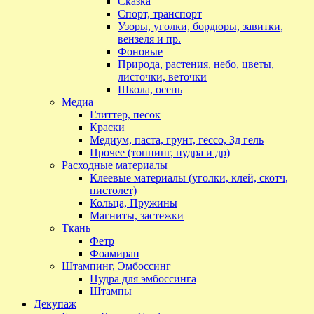
Сказка
Спорт, транспорт
Узоры, уголки, бордюры, завитки,
вензеля и пр.
Фоновые
Природа, растения, небо, цветы,
листочки, веточки
Школа, осень
Медиа
Глиттер, песок
Краски
Медиум, паста, грунт, гессо, 3д гель
Прочее (топпинг, пудра и др)
Расходные материалы
Клеевые материалы (уголки, клей, скотч,
пистолет)
Кольца, Пружины
Магниты, застежки
Ткань
Фетр
Фоамиран
Штампинг, Эмбоссинг
Пудра для эмбоссинга
Штампы
Декупаж