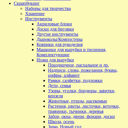
Скрапбукинг
Наборы для творчества
Хранение
Инструменты
Акриловые блоки
Доски для биговки
Другие инструменты
Дыроколы/Компостеры
Коврики для рукоделия
Машинки для вырубки и тиснения,
Комплектующие
Ножи для вырубки
Праздничное, пасхальное и др.
Надписи, слова, пожелания, буквы,
цифры, алфавит
Рамки, салфетки, подложки
Дети, семья
Узоры, уголки, бордюры, завитки,
вензеля
Животные, птицы, насекомые
Растения, цветы, листочки, веточки,
травинки, тычинки, деревья
Забор, окна, двери, фонари, доски
Школа, осень
Зима, Новый год