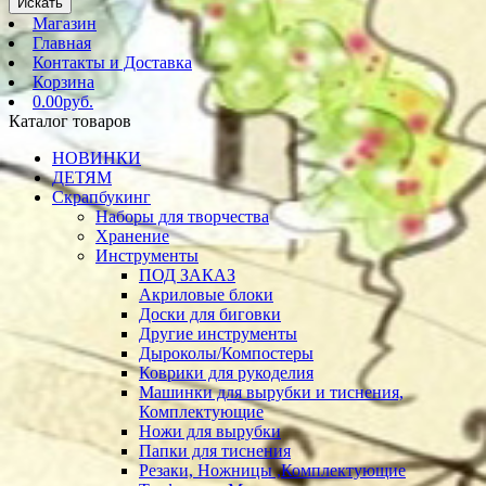
Искать
Магазин
Главная
Контакты и Доставка
Корзина
0.00руб.
Каталог товаров
НОВИНКИ
ДЕТЯМ
Скрапбукинг
Наборы для творчества
Хранение
Инструменты
ПОД ЗАКАЗ
Акриловые блоки
Доски для биговки
Другие инструменты
Дыроколы/Компостеры
Коврики для рукоделия
Машинки для вырубки и тиснения,
Комплектующие
Ножи для вырубки
Папки для тиснения
Резаки, Ножницы ,Комплектующие