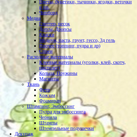
Цветы, букетики, тычинки, ягодки, веточки
и пр.
Чипборд
Медиа
Глиттер, песок
Дотсы, Дропсы
Краски
Медиум, паста, грунт, гессо, 3д гель
Прочее (топпинг, пудра и др)
Спреи
Расходные материалы
Клеевые материалы (уголки, клей, скотч,
пистолет)
Кольца, Пружины
Магниты
Ткань
Фетр
Кожзам
Фоамиран
Штампинг, Эмбоссинг
Пудра для эмбоссинга
Чернила
Штампы
Штемпельные подушечки
Декупаж