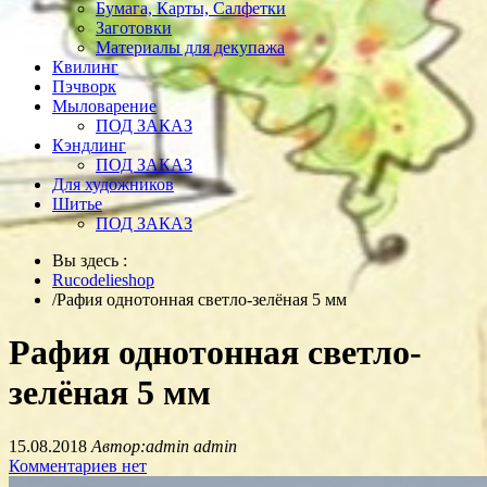
Бумага, Карты, Салфетки
Заготовки
Материалы для декупажа
Квилинг
Пэчворк
Мыловарение
ПОД ЗАКАЗ
Кэндлинг
ПОД ЗАКАЗ
Для художников
Шитье
ПОД ЗАКАЗ
Вы здесь :
Rucodelieshop
/
Рафия однотонная светло-зелёная 5 мм
Рафия однотонная светло-
зелёная 5 мм
15.08.2018
Автор:admin admin
Комментариев нет