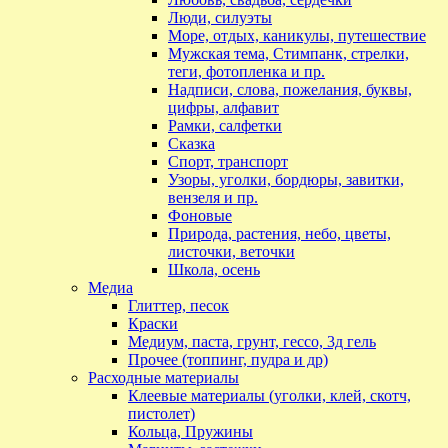
Люди, силуэты
Море, отдых, каникулы, путешествие
Мужская тема, Стимпанк, стрелки,
теги, фотопленка и пр.
Надписи, слова, пожелания, буквы,
цифры, алфавит
Рамки, салфетки
Сказка
Спорт, транспорт
Узоры, уголки, бордюры, завитки,
вензеля и пр.
Фоновые
Природа, растения, небо, цветы,
листочки, веточки
Школа, осень
Медиа
Глиттер, песок
Краски
Медиум, паста, грунт, гессо, 3д гель
Прочее (топпинг, пудра и др)
Расходные материалы
Клеевые материалы (уголки, клей, скотч,
пистолет)
Кольца, Пружины