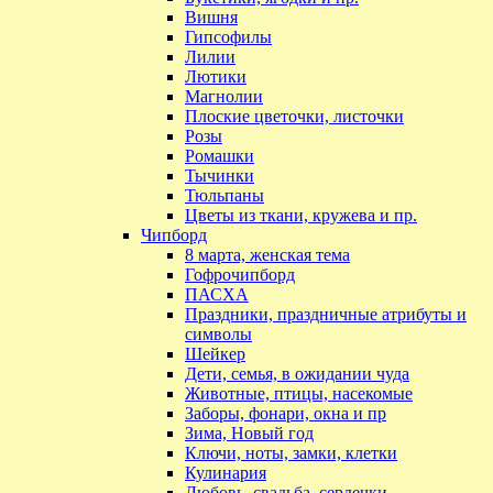
Вишня
Гипсофилы
Лилии
Лютики
Магнолии
Плоские цветочки, листочки
Розы
Ромашки
Тычинки
Тюльпаны
Цветы из ткани, кружева и пр.
Чипборд
8 марта, женская тема
Гофрочипборд
ПАСХА
Праздники, праздничные атрибуты и
символы
Шейкер
Дети, семья, в ожидании чуда
Животные, птицы, насекомые
Заборы, фонари, окна и пр
Зима, Новый год
Ключи, ноты, замки, клетки
Кулинария
Любовь, свадьба, сердечки