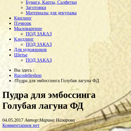
Бумага, Карты, Салфетки
Заготовки
Материалы для декупажа
Квилинг
Пэчворк
Мыловарение
ПОД ЗАКАЗ
Кэндлинг
ПОД ЗАКАЗ
Для художников
Шитье
ПОД ЗАКАЗ
Вы здесь :
Rucodelieshop
/
Пудра для эмбоссинга Голубая лагуна ФД
Пудра для эмбоссинга
Голубая лагуна ФД
04.05.2017
Автор:Марина Назарова
Комментариев нет