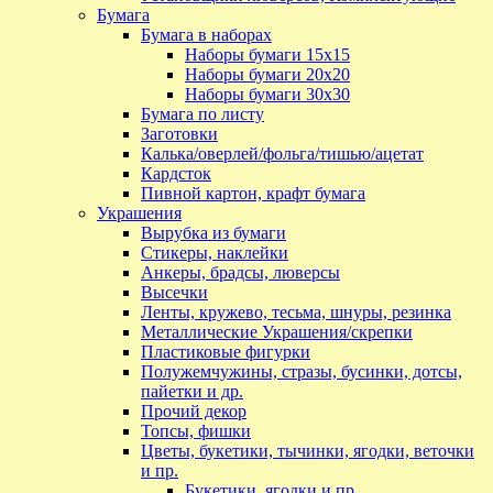
Бумага
Бумага в наборах
Наборы бумаги 15х15
Наборы бумаги 20х20
Наборы бумаги 30х30
Бумага по листу
Заготовки
Калька/оверлей/фольга/тишью/ацетат
Кардсток
Пивной картон, крафт бумага
Украшения
Вырубка из бумаги
Стикеры, наклейки
Анкеры, брадсы, люверсы
Высечки
Ленты, кружево, тесьма, шнуры, резинка
Металлические Украшения/скрепки
Пластиковые фигурки
Полужемчужины, стразы, бусинки, дотсы,
пайетки и др.
Прочий декор
Топсы, фишки
Цветы, букетики, тычинки, ягодки, веточки
и пр.
Букетики, ягодки и пр.