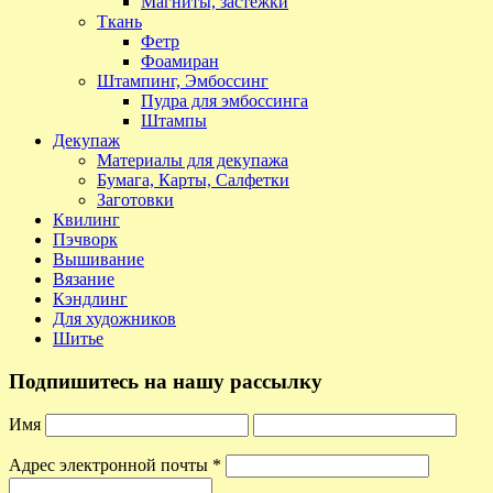
Магниты, застежки
Ткань
Фетр
Фоамиран
Штампинг, Эмбоссинг
Пудра для эмбоссинга
Штампы
Декупаж
Материалы для декупажа
Бумага, Карты, Салфетки
Заготовки
Квилинг
Пэчворк
Вышивание
Вязание
Кэндлинг
Для художников
Шитье
Подпишитесь на нашу рассылку
Имя
Адрес электронной почты
*