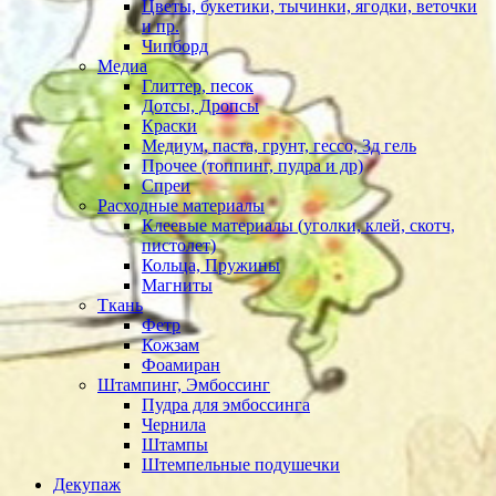
Цветы, букетики, тычинки, ягодки, веточки
и пр.
Чипборд
Медиа
Глиттер, песок
Дотсы, Дропсы
Краски
Медиум, паста, грунт, гессо, 3д гель
Прочее (топпинг, пудра и др)
Спреи
Расходные материалы
Клеевые материалы (уголки, клей, скотч,
пистолет)
Кольца, Пружины
Магниты
Ткань
Фетр
Кожзам
Фоамиран
Штампинг, Эмбоссинг
Пудра для эмбоссинга
Чернила
Штампы
Штемпельные подушечки
Декупаж