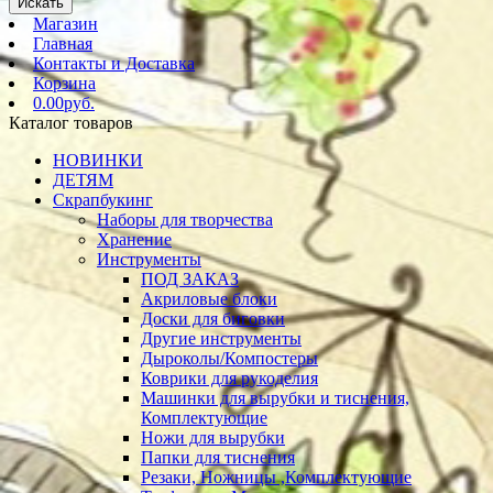
Искать
Магазин
Главная
Контакты и Доставка
Корзина
0.00руб.
Каталог товаров
НОВИНКИ
ДЕТЯМ
Скрапбукинг
Наборы для творчества
Хранение
Инструменты
ПОД ЗАКАЗ
Акриловые блоки
Доски для биговки
Другие инструменты
Дыроколы/Компостеры
Коврики для рукоделия
Машинки для вырубки и тиснения,
Комплектующие
Ножи для вырубки
Папки для тиснения
Резаки, Ножницы ,Комплектующие