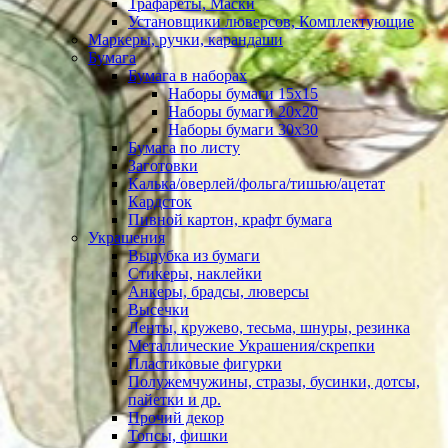
Трафареты, Маски
Установщики люверсов, Комплектующие
Маркеры, ручки, карандаши
Бумага
Бумага в наборах
Наборы бумаги 15х15
Наборы бумаги 20х20
Наборы бумаги 30х30
Бумага по листу
Заготовки
Калька/оверлей/фольга/тишью/ацетат
Кардсток
Пивной картон, крафт бумага
Украшения
Вырубка из бумаги
Стикеры, наклейки
Анкеры, брадсы, люверсы
Высечки
Ленты, кружево, тесьма, шнуры, резинка
Металлические Украшения/скрепки
Пластиковые фигурки
Полужемчужины, стразы, бусинки, дотсы,
пайетки и др.
Прочий декор
Топсы, фишки