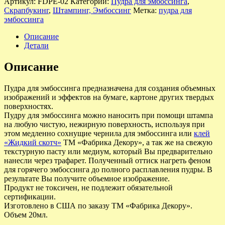
Артикул:
FDPE-02
Категории:
Пудра для эмбоссинга
,
Скрапбукинг
,
Штампинг, Эмбоссинг
Метка:
пудра для
эмбоссинга
Описание
Детали
Описание
Пудра для эмбоссинга предназначена для создания объемных
изображений и эффектов на бумаге, картоне других твердых
поверхностях.
Пудру для эмбоссинга можно наносить при помощи штампа
на любую чистую, нежирную поверхность, используя при
этом медленно сохнущие чернила для эмбоссинга или
клей
«Жидкий скотч»
ТМ «Фабрика Декору», а так же на свежую
текстурную пасту или медиум, который Вы предварительно
нанесли через трафарет. Полученный оттиск нагреть феном
для горячего эмбоссинга до полного расплавления пудры. В
результате Вы получите объемное изображение.
Продукт не токсичен, не подлежит обязательной
сертификации.
Изготовлено в США по заказу ТМ «Фабрика Декору».
Объем 20мл.