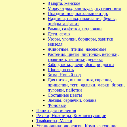
8 марта, женское
Море, отдых, каникулы, путешествия
Праздничное, пасхальное и др.
Надписи, слова, пожелания, буквы,
цифры, алфавит
Рамки, салфетки, подложки
Дети, семья
Узоры, уголки, бордюры, завитки,
вензеля
Животные, птицы, насекомые
Растения, цветы, листочки, веточки,
травинки, тычинки, деревья
Забор, окна, двери, фонари, доски
Школа, осень
Зима, Новый год
Для ниток, вышивания, скрепки,
прищепки, теги, ярлыки, марки, бирки,
пуговки, пайетки
Составные цветы
Звезды, сердечки, облака
Фоновые
Папки для тиснения
Резаки, Ножницы ,Комплектующие
Трафареты, Маски
Установщики люверсов, Комплектующие