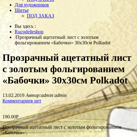
Для художников
Шитье
ПОД ЗАКАЗ
Вы здесь :
Rucodelieshop
/
Прозрачный ацетатный лист с золотым
фольгированием «Бабочки» 30х30см Polkadot
Прозрачный ацетатный лист
с золотым фольгированием
«Бабочки» 30х30см Polkadot
13.02.2019
Автор:admin admin
Комментариев нет
190.00
Р
Прозрачный ацетатный лист с золотым фольгированием
«Бабочки» .