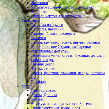
Заготовки
Калька/оверлей/фольга/тишью/ацетат
Кардсток
Пивной картон, крафт бумага
Украшения
Вырубка из бумаги
Стикеры, наклейки
Анкеры, брадсы, люверсы
Высечки
Ленты, кружево, тесьма, шнуры, резинка
Металлические Украшения/скрепки
Пластиковые фигурки
Полужемчужины, стразы, бусинки, дотсы,
пайетки и др.
Прочий декор
Топсы, фишки
Цветы, букетики, тычинки, ягодки, веточки
и пр.
Чипборд
Медиа
Глиттер, песок
Дотсы, Дропсы
Краски
Медиум, паста, грунт, гессо, 3д гель
Прочее (топпинг, пудра и др)