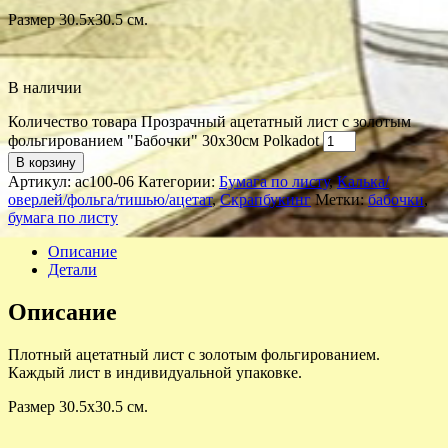
Размер 30.5х30.5 см.
В наличии
Количество товара Прозрачный ацетатный лист с золотым
фольгированием "Бабочки" 30х30см Polkadot
В корзину
Артикул:
ac100-06
Категории:
Бумага по листу
,
Калька/
оверлей/фольга/тишью/ацетат
,
Скрапбукинг
Метки:
бабочки
,
бумага по листу
Описание
Детали
Описание
Плотный ацетатный лист с золотым фольгированием.
Каждый лист в индивидуальной упаковке.
Размер 30.5х30.5 см.