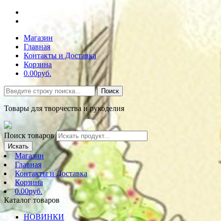
Магазин
Главная
Контакты и Доставка
Корзина
0.00руб.
Поиск
Товары для творчества и рукоделия
Поиск товаров
Искать
Магазин
Главная
Контакты и Доставка
Корзина
0.00руб.
Каталог товаров
НОВИНКИ