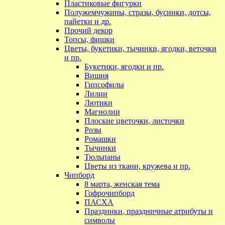
Пластиковые фигурки
Полужемчужины, стразы, бусинки, дотсы,
пайетки и др.
Прочий декор
Топсы, фишки
Цветы, букетики, тычинки, ягодки, веточки
и пр.
Букетики, ягодки и пр.
Вишня
Гипсофилы
Лилии
Лютики
Магнолии
Плоские цветочки, листочки
Розы
Ромашки
Тычинки
Тюльпаны
Цветы из ткани, кружева и пр.
Чипборд
8 марта, женская тема
Гофрочипборд
ПАСХА
Праздники, праздничные атрибуты и
символы