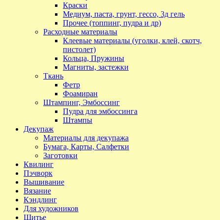
Краски
Медиум, паста, грунт, гессо, 3д гель
Прочее (топпинг, пудра и др)
Расходные материалы
Клеевые материалы (уголки, клей, скотч,
пистолет)
Кольца, Пружины
Магниты, застежки
Ткань
Фетр
Фоамиран
Штампинг, Эмбоссинг
Пудра для эмбоссинга
Штампы
Декупаж
Материалы для декупажа
Бумага, Карты, Салфетки
Заготовки
Квилинг
Пэчворк
Вышивание
Вязание
Кэндлинг
Для художников
Шитье