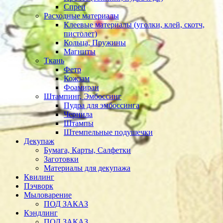
Спреи
Расходные материалы
Клеевые материалы (уголки, клей, скотч,
пистолет)
Кольца, Пружины
Магниты
Ткань
Фетр
Кожзам
Фоамиран
Штампинг, Эмбоссинг
Пудра для эмбоссинга
Чернила
Штампы
Штемпельные подушечки
Декупаж
Бумага, Карты, Салфетки
Заготовки
Материалы для декупажа
Квилинг
Пэчворк
Мыловарение
ПОД ЗАКАЗ
Кэндлинг
ПОД ЗАКАЗ