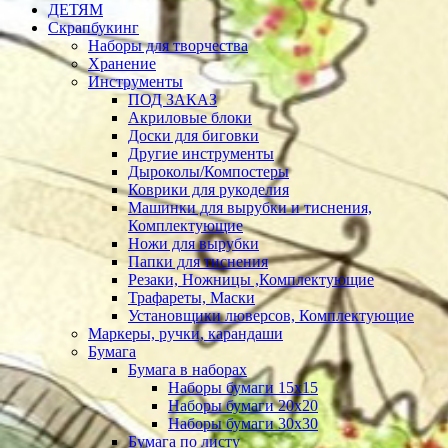
ДЕТЯМ
Скрапбукинг
Наборы для творчества
Хранение
Инструменты
ПОД ЗАКАЗ
Акриловые блоки
Доски для биговки
Другие инструменты
Дыроколы/Компостеры
Коврики для рукоделия
Машинки для вырубки и тиснения,
Комплектующие
Ножи для вырубки
Папки для тиснения
Резаки, Ножницы ,Комплектующие
Трафареты, Маски
Установщики люверсов, Комплектующие
Маркеры, ручки, карандаши
Бумага
Бумага в наборах
Наборы бумаги 15х15
Наборы бумаги 20х20
Наборы бумаги 30х30
Бумага по листу