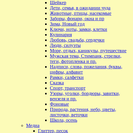
Шейкер
Дети, семья, в ожидании чуда
Животные, птицы, насекомые
Заборы, фонари, окна и пр
Зима, Новый год
Ключи, ноты, замки, клетки
Кулинария
Любовь, свадьба, сердечки
Люди, силуэты
Море, отдых, каникулы, путешествие
Мужская тема, Стимпанк, стрелки,
теги, фотопленка и пр.
Надписи, слова, пожелания, буквы,
цифры, алфавит
Рамки, салфетки
Сказка
Спорт, транспорт
Узоры, уголки, бордюры, завитки,
вензеля и пр.
Фоновые
Природа, растения, небо, цветы,
листочки, веточки
Школа, осень
Медиа
Глиттер, песок