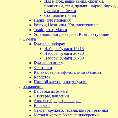
Для ниток, вышивания, скрепки,
прищепки, теги, ярлыки, марки, бирки,
пуговки, пайетки
Составные цветы
Папки для тиснения
Резаки, Ножницы ,Комплектующие
Трафареты, Маски
Установщики люверсов, Комплектующие
Бумага
Бумага в наборах
Наборы бумаги 15х15
Наборы бумаги 20х20
Наборы бумаги 30х30
Бумага по листу
Заготовки
Калька/оверлей/фольга/тишью/ацетат
Кардсток
Пивной картон, крафт бумага
Украшения
Вырубка из бумаги
Стикеры, наклейки
Анкеры, брадсы, люверсы
Высечки
Ленты, кружево, тесьма, шнуры, резинка
Металлические Украшения/скрепки