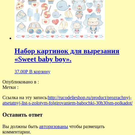
Набор картинок для вырезания
«Sweet baby boy».
37.00
Р
В корзину
Опубликовано в :
Метки :
Ссылка на эту запись:
http://rucodelieshop.ru/product/prozrachnyj-
atsetatnyj-list-s-zolotym-folgirovaniem-babochki-30h30sm-polkadot/
Оставить ответ
Вы должны быть
авторизованы
чтобы размещать
комментарии.