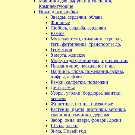
Машинки для вырубки и тиснения,
Комплектующие
Ножи для вырубки
Звезды, сердечки, облака
Фоновые
Любовь, свадьба, сердечки
Разное
Мужская тема, стимпанк, стрелки,
теги, фотопленка, транспорт и др.
Геометрия
8 марта, женское
Море, отдых, каникулы, путешествия
Праздничное, пасхальное и др.
Надписи, слова, пожелания, буквы,
цифры, алфавит
Рамки, салфетки, подложки
Дети, семья
Узоры, уголки, бордюры, завитки,
вензеля
Животные, птицы, насекомые
Растения, цветы, листочки, веточки,
травинки, тычинки, деревья
Забор, окна, двери, фонари, доски
Школа, осень
Зима, Новый год