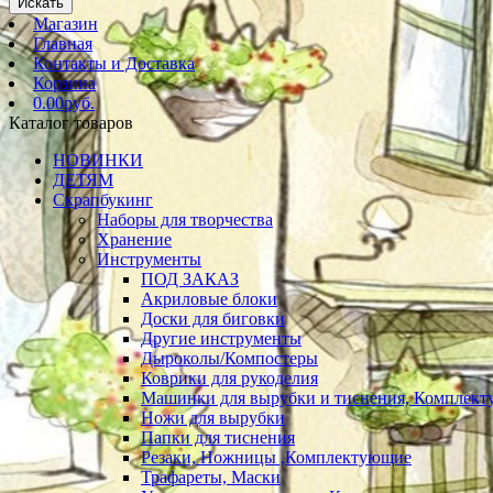
Искать
Магазин
Главная
Контакты и Доставка
Корзина
0.00руб.
Каталог товаров
НОВИНКИ
ДЕТЯМ
Скрапбукинг
Наборы для творчества
Хранение
Инструменты
ПОД ЗАКАЗ
Акриловые блоки
Доски для биговки
Другие инструменты
Дыроколы/Компостеры
Коврики для рукоделия
Машинки для вырубки и тиснения, Комплек
Ножи для вырубки
Папки для тиснения
Резаки, Ножницы ,Комплектующие
Трафареты, Маски