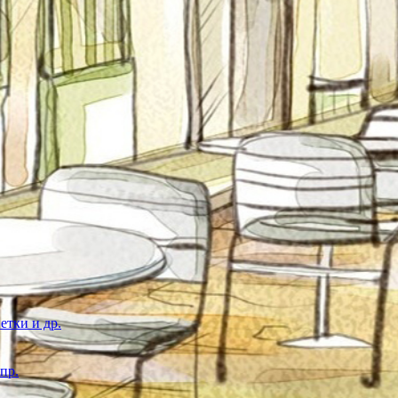
етки и др.
пр.