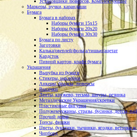
Установщики люверсов, Комплектующие
Маркеры, ручки, карандаши
Бумага
Бумага в наборах
Наборы бумаги 15х15
Наборы бумаги 20х20
Наборы бумаги 30х30
Бумага по листу
Заготовки
Калька/оверлей/фольга/тишью/ацетат
Кардсток
Пивной картон, крафт бумага
Украшения
Вырубка из бумаги
Стикеры, наклейки
Анкеры, брадсы, люверсы
Высечки
Ленты, кружево, тесьма, шнуры, резинка
Металлические Украшения/скрепки
Пластиковые фигурки
Полужемчужины, стразы, бусинки, дотсы, пай
Прочий декор
Топсы, фишки
Цветы, букетики, тычинки, ягодки, веточки и 
Чипборд