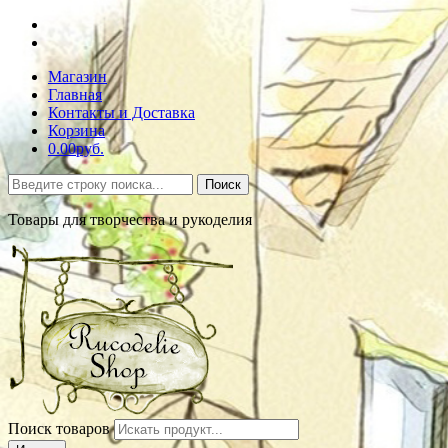
Магазин
Главная
Контакты и Доставка
Корзина
0.00руб.
Поиск
Товары для творчества и рукоделия
Поиск товаров