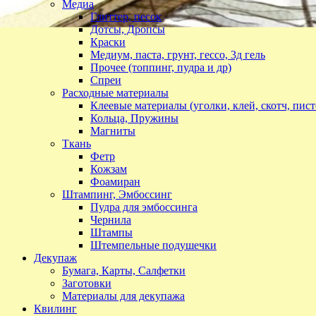
Медиа
Глиттер, песок
Дотсы, Дропсы
Краски
Медиум, паста, грунт, гессо, 3д гель
Прочее (топпинг, пудра и др)
Спреи
Расходные материалы
Клеевые материалы (уголки, клей, скотч, пист
Кольца, Пружины
Магниты
Ткань
Фетр
Кожзам
Фоамиран
Штампинг, Эмбоссинг
Пудра для эмбоссинга
Чернила
Штампы
Штемпельные подушечки
Декупаж
Бумага, Карты, Салфетки
Заготовки
Материалы для декупажа
Квилинг