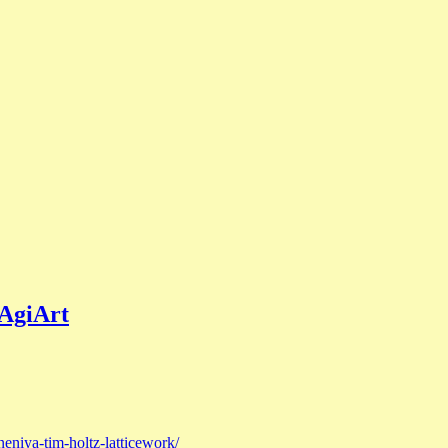
AgiArt
neniya-tim-holtz-latticework/