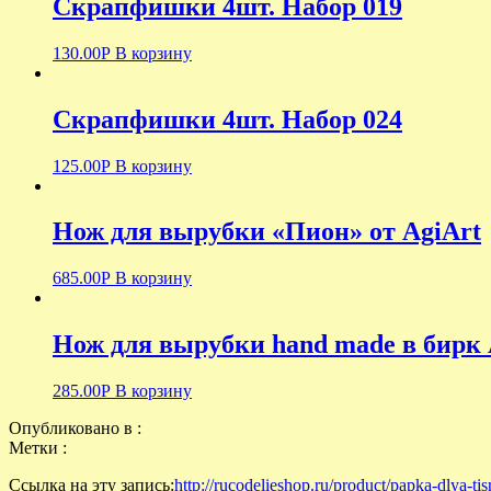
Скрапфишки 4шт. Набор 019
130.00
Р
В корзину
Скрапфишки 4шт. Набор 024
125.00
Р
В корзину
Нож для вырубки «Пион» от AgiArt
685.00
Р
В корзину
Нож для вырубки hand made в бирк 
285.00
Р
В корзину
Опубликовано в :
Метки :
Ссылка на эту запись:
http://rucodelieshop.ru/product/papka-dlya-tis