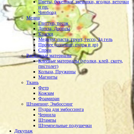
Цветы, букетики, тычинки, ягодки, веточки
и пр.
Чипборд
Медиа
Глиттер, песок
Дотсы, Дропсы
Краски
Медиум, паста, грунт, гессо, 3д гель
Прочее (топпинг, пудра и др)
Спреи
Расходные материалы
Клеевые материалы (уголки, клей, скотч,
пистолет)
Кольца, Пружины
Магниты
Ткань
Фетр
Кожзам
Фоамиран
Штампинг, Эмбоссинг
Пудра для эмбоссинга
Чернила
Штампы
Штемпельные подушечки
Декупаж