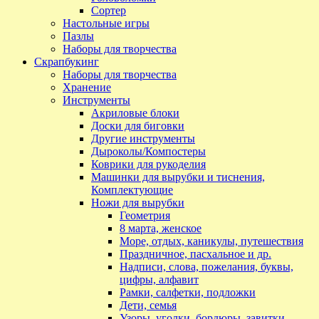
Сортер
Настольные игры
Пазлы
Наборы для творчества
Скрапбукинг
Наборы для творчества
Хранение
Инструменты
Акриловые блоки
Доски для биговки
Другие инструменты
Дыроколы/Компостеры
Коврики для рукоделия
Машинки для вырубки и тиснения,
Комплектующие
Ножи для вырубки
Геометрия
8 марта, женское
Море, отдых, каникулы, путешествия
Праздничное, пасхальное и др.
Надписи, слова, пожелания, буквы,
цифры, алфавит
Рамки, салфетки, подложки
Дети, семья
Узоры, уголки, бордюры, завитки,