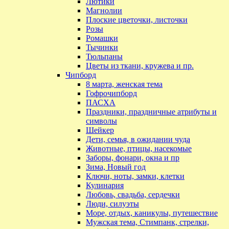
Лютики
Магнолии
Плоские цветочки, листочки
Розы
Ромашки
Тычинки
Тюльпаны
Цветы из ткани, кружева и пр.
Чипборд
8 марта, женская тема
Гофрочипборд
ПАСХА
Праздники, праздничные атрибуты и
символы
Шейкер
Дети, семья, в ожидании чуда
Животные, птицы, насекомые
Заборы, фонари, окна и пр
Зима, Новый год
Ключи, ноты, замки, клетки
Кулинария
Любовь, свадьба, сердечки
Люди, силуэты
Море, отдых, каникулы, путешествие
Мужская тема, Стимпанк, стрелки,