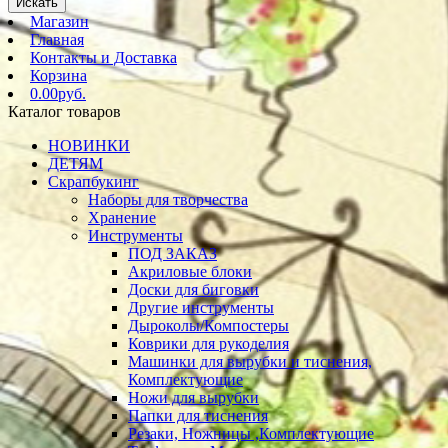
Искать
Магазин
Главная
Контакты и Доставка
Корзина
0.00руб.
Каталог товаров
НОВИНКИ
ДЕТЯМ
Скрапбукинг
Наборы для творчества
Хранение
Инструменты
ПОД ЗАКАЗ
Акриловые блоки
Доски для биговки
Другие инструменты
Дыроколы/Компостеры
Коврики для рукоделия
Машинки для вырубки и тиснения,
Комплектующие
Ножи для вырубки
Папки для тиснения
Резаки, Ножницы ,Комплектующие