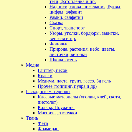
теги, фотопленка и пр.
Надписи, слова, пожелания, буквы,
цифры, алфавит
Рамки, салфетки
Сказка
Спорт, транспорт
Узоры, уголки, бордюры, завитки,
вензеля и пр.
Фоновые
Природа, растения, небо, цветы,
листочки, веточки
Школа, осень
Медиа
Глиттер, песок
Краски
Медиум, паста, грунт, гессо, 3д гель
Прочее (топпинг, пудра и др)
Расходные материалы
Клеевые материалы (уголки, клей, скотч,
пистолет)
Кольца, Пружины
Магниты, застежки
Ткань
Фетр
Фоамиран