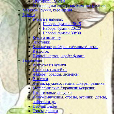
Трафареты, Маски
Установщики люверсов, Комплектующие
Маркеры, ручки, карандаши
Бумага
Бумага в наборах
Наборы бумаги 15х15
Наборы бумаги 20х20
Наборы бумаги 30х30
Бумага по листу
Заготовки
Калька/оверлей/фольга/тишью/ацетат
Кардсток
Пивной картон, крафт бумага
Украшения
Вырубка из бумаги
Стикеры, наклейки
Анкеры, брадсы, люверсы
Высечки
Ленты, кружево, тесьма, шнуры, резинка
Металлические Украшения/скрепки
Пластиковые фигурки
Полужемчужины, стразы, бусинки, дотсы,
пайетки и др.
Прочий декор
Топсы, фишки