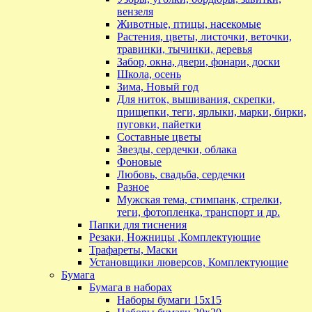
вензеля
Животные, птицы, насекомые
Растения, цветы, листочки, веточки,
травинки, тычинки, деревья
Забор, окна, двери, фонари, доски
Школа, осень
Зима, Новый год
Для ниток, вышивания, скрепки,
прищепки, теги, ярлыки, марки, бирки,
пуговки, пайетки
Составные цветы
Звезды, сердечки, облака
Фоновые
Любовь, свадьба, сердечки
Разное
Мужская тема, стимпанк, стрелки,
теги, фотопленка, транспорт и др.
Папки для тиснения
Резаки, Ножницы ,Комплектующие
Трафареты, Маски
Установщики люверсов, Комплектующие
Бумага
Бумага в наборах
Наборы бумаги 15х15