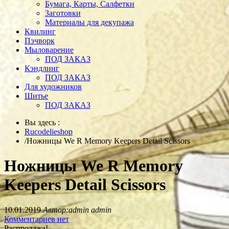
Бумага, Карты, Салфетки
Заготовки
Материалы для декупажа
Квилинг
Пэчворк
Мыловарение
ПОД ЗАКАЗ
Кэндлинг
ПОД ЗАКАЗ
Для художников
Шитье
ПОД ЗАКАЗ
Вы здесь :
Rucodelieshop
/
Ножницы We R Memory Keepers Detail Scissors
Ножницы We R Memory
Keepers Detail Scissors
10.01.2019
Автор:admin admin
Комментариев нет
Распродажа!