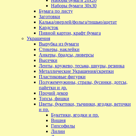
Наборы бумаги 20х20
Наборы бумаги 30х30
Бумага по листу
Заготовки
Калька/оверлей/фольга/тишью/ацетат
Кардсток
Пивной картон, крафт бумага
Украшения
Вырубка из бумаги
Стикеры, наклейки
Анкеры, брадсы, люверсы
Высечки
Ленты, кружево, тесьма, шнуры, резинка
Металлические Украшения/скрепки
Пластиковые фигурки
Полужемчужины, стразы, бусинки, дотсы,
пайетки и др.
Прочий декор
Топсы, фишки
Цветы, букетики, тычинки, ягодки, веточки
и пр.
Букетики, ягодки и пр.
Вишня
Гипсофилы
Лилии