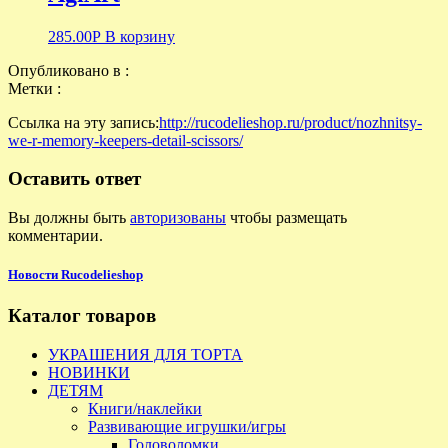
285.00
Р
В корзину
Опубликовано в :
Метки :
Ссылка на эту запись:
http://rucodelieshop.ru/product/nozhnitsy-
we-r-memory-keepers-detail-scissors/
Оставить ответ
Вы должны быть
авторизованы
чтобы размещать
комментарии.
Новости Rucodelieshop
Каталог товаров
УКРАШЕНИЯ ДЛЯ ТОРТА
НОВИНКИ
ДЕТЯМ
Книги/наклейки
Развивающие игрушки/игры
Головоломки