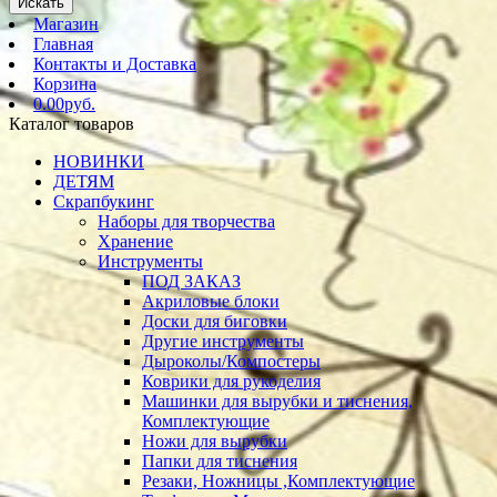
Искать
Магазин
Главная
Контакты и Доставка
Корзина
0.00руб.
Каталог товаров
НОВИНКИ
ДЕТЯМ
Скрапбукинг
Наборы для творчества
Хранение
Инструменты
ПОД ЗАКАЗ
Акриловые блоки
Доски для биговки
Другие инструменты
Дыроколы/Компостеры
Коврики для рукоделия
Машинки для вырубки и тиснения,
Комплектующие
Ножи для вырубки
Папки для тиснения
Резаки, Ножницы ,Комплектующие