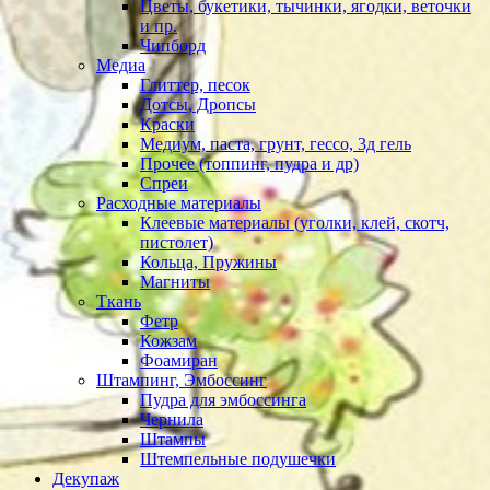
Цветы, букетики, тычинки, ягодки, веточки
и пр.
Чипборд
Медиа
Глиттер, песок
Дотсы, Дропсы
Краски
Медиум, паста, грунт, гессо, 3д гель
Прочее (топпинг, пудра и др)
Спреи
Расходные материалы
Клеевые материалы (уголки, клей, скотч,
пистолет)
Кольца, Пружины
Магниты
Ткань
Фетр
Кожзам
Фоамиран
Штампинг, Эмбоссинг
Пудра для эмбоссинга
Чернила
Штампы
Штемпельные подушечки
Декупаж