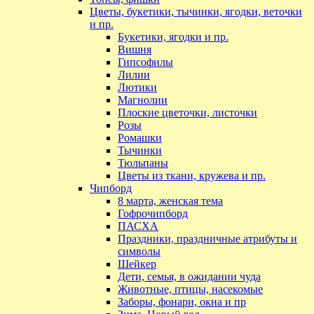
Цветы, букетики, тычинки, ягодки, веточки
и пр.
Букетики, ягодки и пр.
Вишня
Гипсофилы
Лилии
Лютики
Магнолии
Плоские цветочки, листочки
Розы
Ромашки
Тычинки
Тюльпаны
Цветы из ткани, кружева и пр.
Чипборд
8 марта, женская тема
Гофрочипборд
ПАСХА
Праздники, праздничные атрибуты и
символы
Шейкер
Дети, семья, в ожидании чуда
Животные, птицы, насекомые
Заборы, фонари, окна и пр