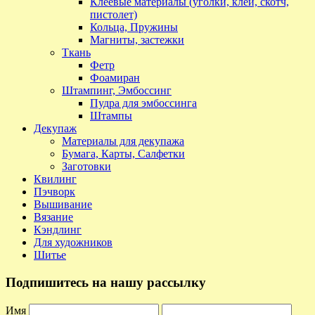
Клеевые материалы (уголки, клей, скотч,
пистолет)
Кольца, Пружины
Магниты, застежки
Ткань
Фетр
Фоамиран
Штампинг, Эмбоссинг
Пудра для эмбоссинга
Штампы
Декупаж
Материалы для декупажа
Бумага, Карты, Салфетки
Заготовки
Квилинг
Пэчворк
Вышивание
Вязание
Кэндлинг
Для художников
Шитье
Подпишитесь на нашу рассылку
Имя