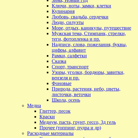
Зима, Новый год
Ключи, ноты, замки, клетки
Кулинария
Любовь, свадьба, сердечки
Люди, силуэты
Море, отдых, каникулы, путешествие
Мужская тема, Стимпанк, стрелки,
теги, фотопленка и пр.
Надписи, слова, пожелания, буквы,
цифры, алфавит
Рамки, салфетки
Сказка
Спорт, транспорт
Узоры, уголки, бордюры, завитки,
вензеля и пр.
Фоновые
Природа, растения, небо, цветы,
листочки, веточки
Школа, осень
Медиа
Глиттер, песок
Краски
Медиум, паста, грунт, гессо, 3д гель
Прочее (топпинг, пудра и др)
Расходные материалы