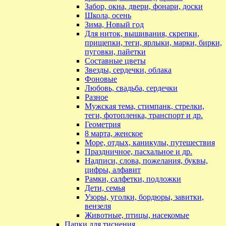
Забор, окна, двери, фонари, доски
Школа, осень
Зима, Новый год
Для ниток, вышивания, скрепки,
прищепки, теги, ярлыки, марки, бирки,
пуговки, пайетки
Составные цветы
Звезды, сердечки, облака
Фоновые
Любовь, свадьба, сердечки
Разное
Мужская тема, стимпанк, стрелки,
теги, фотопленка, транспорт и др.
Геометрия
8 марта, женское
Море, отдых, каникулы, путешествия
Праздничное, пасхальное и др.
Надписи, слова, пожелания, буквы,
цифры, алфавит
Рамки, салфетки, подложки
Дети, семья
Узоры, уголки, бордюры, завитки,
вензеля
Животные, птицы, насекомые
Папки для тиснения