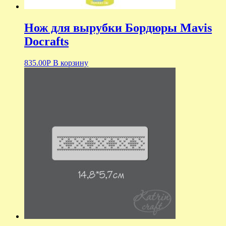
Нож для вырубки Бордюры Mavis
Docrafts
835.00
Р
В корзину