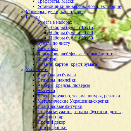
Трафареты, Маски
Установщики люверсов, Комплектующие
Маркеры, ручки, карандаши
Бумага
Бумага в наборах
Наборы бумаги 15х15
Наборы бумаги 20х20
Наборы бумаги 30х30
Бумага по листу
Заготовки
Калька/оверлей/фольга/тишью/ацетат
Кардсток
Пивной картон, крафт бумага
Украшения
Вырубка из бумаги
Стикеры, наклейки
Анкеры, брадсы, люверсы
Высечки
Ленты, кружево, тесьма, шнуры, резинка
Металлические Украшения/скрепки
Пластиковые фигурки
Полужемчужины, стразы, бусинки, дотсы,
пайетки и др.
Прочий декор
Топсы, фишки