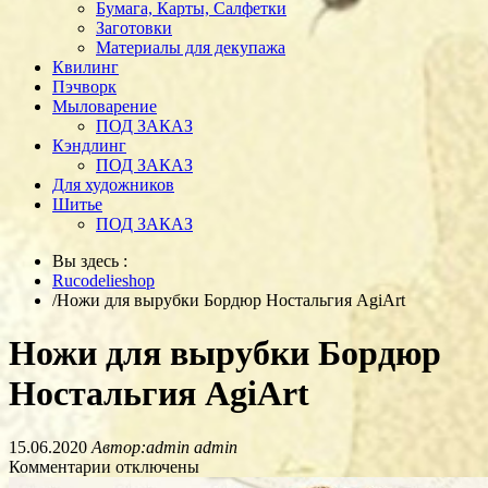
Бумага, Карты, Салфетки
Заготовки
Материалы для декупажа
Квилинг
Пэчворк
Мыловарение
ПОД ЗАКАЗ
Кэндлинг
ПОД ЗАКАЗ
Для художников
Шитье
ПОД ЗАКАЗ
Вы здесь :
Rucodelieshop
/
Ножи для вырубки Бордюр Ностальгия AgiArt
Ножи для вырубки Бордюр
Ностальгия AgiArt
15.06.2020
Автор:admin admin
Комментарии отключены