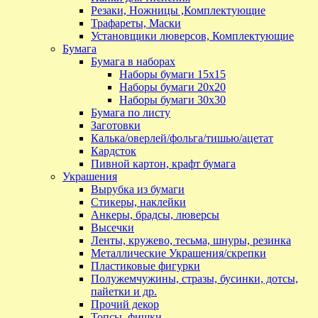
Резаки, Ножницы ,Комплектующие
Трафареты, Маски
Установщики люверсов, Комплектующие
Бумага
Бумага в наборах
Наборы бумаги 15х15
Наборы бумаги 20х20
Наборы бумаги 30х30
Бумага по листу
Заготовки
Калька/оверлей/фольга/тишью/ацетат
Кардсток
Пивной картон, крафт бумага
Украшения
Вырубка из бумаги
Стикеры, наклейки
Анкеры, брадсы, люверсы
Высечки
Ленты, кружево, тесьма, шнуры, резинка
Металлические Украшения/скрепки
Пластиковые фигурки
Полужемчужины, стразы, бусинки, дотсы,
пайетки и др.
Прочий декор
Топсы, фишки