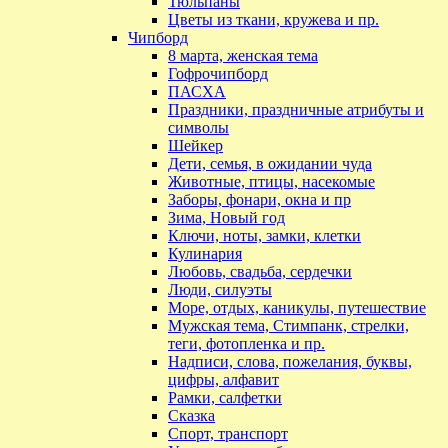
Тюльпаны
Цветы из ткани, кружева и пр.
Чипборд
8 марта, женская тема
Гофрочипборд
ПАСХА
Праздники, праздничные атрибуты и
символы
Шейкер
Дети, семья, в ожидании чуда
Животные, птицы, насекомые
Заборы, фонари, окна и пр
Зима, Новый год
Ключи, ноты, замки, клетки
Кулинария
Любовь, свадьба, сердечки
Люди, силуэты
Море, отдых, каникулы, путешествие
Мужская тема, Стимпанк, стрелки,
теги, фотопленка и пр.
Надписи, слова, пожелания, буквы,
цифры, алфавит
Рамки, салфетки
Сказка
Спорт, транспорт