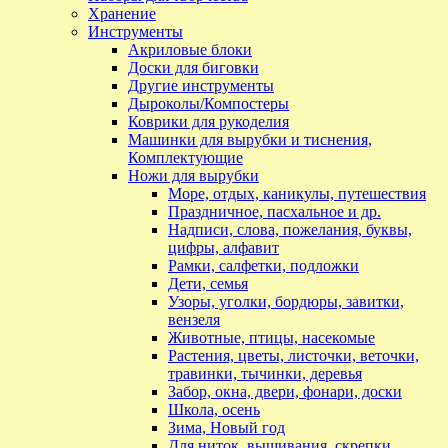
Хранение
Инструменты
Акриловые блоки
Доски для биговки
Другие инструменты
Дыроколы/Компостеры
Коврики для рукоделия
Машинки для вырубки и тиснения,
Комплектующие
Ножи для вырубки
Море, отдых, каникулы, путешествия
Праздничное, пасхальное и др.
Надписи, слова, пожелания, буквы,
цифры, алфавит
Рамки, салфетки, подложки
Дети, семья
Узоры, уголки, бордюры, завитки,
вензеля
Животные, птицы, насекомые
Растения, цветы, листочки, веточки,
травинки, тычинки, деревья
Забор, окна, двери, фонари, доски
Школа, осень
Зима, Новый год
Для ниток, вышивания, скрепки,