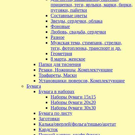
прищепки, теги, ярлыки, марки, бирки,
пуговки, пайетки
Составные цветы
Звезды, сердечки, облака
Фоновые
Любовь, свадьба, сердечки
Разное
Мужская тема, стимпанк, стрелки,
теги, фотопленка, транспорт и др.
Геометрия
8 марта, женское
Папки для тиснения
Резаки, Ножницы ,Комплектующие
Трафареты, Маски
Установщики люверсов, Комплектующие
Бумага
Бумага в наборах
Наборы бумаги 15х15
Наборы бумаги 20х20
Наборы бумаги 30х30
Бумага по листу
Заготовки
Калька/оверлей/фольга/тишью/ацетат
Кардсток
Пивной картон, крафт бумага