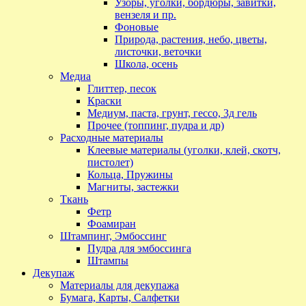
Узоры, уголки, бордюры, завитки,
вензеля и пр.
Фоновые
Природа, растения, небо, цветы,
листочки, веточки
Школа, осень
Медиа
Глиттер, песок
Краски
Медиум, паста, грунт, гессо, 3д гель
Прочее (топпинг, пудра и др)
Расходные материалы
Клеевые материалы (уголки, клей, скотч,
пистолет)
Кольца, Пружины
Магниты, застежки
Ткань
Фетр
Фоамиран
Штампинг, Эмбоссинг
Пудра для эмбоссинга
Штампы
Декупаж
Материалы для декупажа
Бумага, Карты, Салфетки