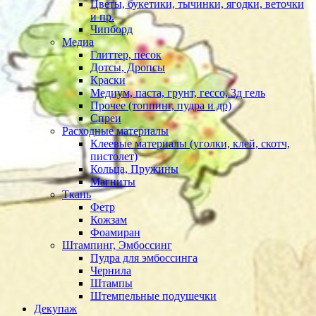
Цветы, букетики, тычинки, ягодки, веточки
и пр.
Чипборд
Медиа
Глиттер, песок
Дотсы, Дропсы
Краски
Медиум, паста, грунт, гессо, 3д гель
Прочее (топпинг, пудра и др)
Спреи
Расходные материалы
Клеевые материалы (уголки, клей, скотч,
пистолет)
Кольца, Пружины
Магниты
Ткань
Фетр
Кожзам
Фоамиран
Штампинг, Эмбоссинг
Пудра для эмбоссинга
Чернила
Штампы
Штемпельные подушечки
Декупаж