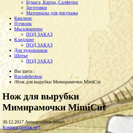
Бумага, Карты, Салфетки
Заготовки
Материалы для декупажа
Квилинг
Пэчворк
Мыловарение
ПОД ЗАКАЗ
Кэндлинг
ПОД ЗАКАЗ
Для художников
Шитье
ПОД ЗАКАЗ
Вы здесь :
Rucodelieshop
/
Нож для вырубки Мимирамочки MimiCut
Нож для вырубки
Мимирамочки MimiCut
30.12.2017
Автор:admin admin
Комментариев нет