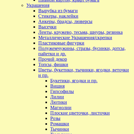
Украшения
Вырубка из бумаги
Стикеры, наклейки
Анкеры, брадсы, люверсы
Высечки
Ленты, кружево, тесьма, шнуры, резинка
Металлические Украшения/скрепки
Пластиковые фигурки
Полужемчужины, стразы, бусинки, дотсы,
пайетки и др.
Прочий декор
Топсы, фишки
Цветы, букетики, тычинки, ягодки, веточки
и пр.
Букетики, ягодки и пр.
Вишня
Гипсофилы
Лилии
Лютики
Магнолии
Плоские цветочки, листочки
Розы
Ромашки
Тычинки