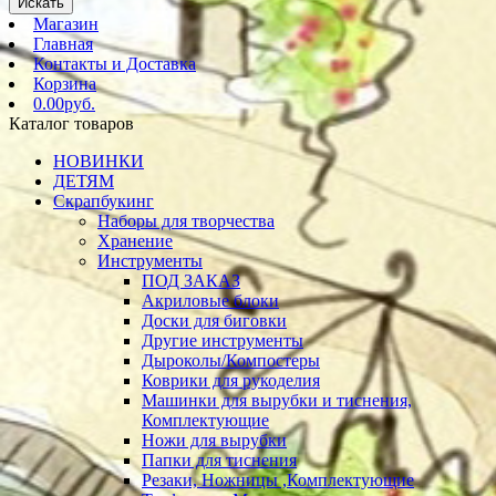
Искать
Магазин
Главная
Контакты и Доставка
Корзина
0.00руб.
Каталог товаров
НОВИНКИ
ДЕТЯМ
Скрапбукинг
Наборы для творчества
Хранение
Инструменты
ПОД ЗАКАЗ
Акриловые блоки
Доски для биговки
Другие инструменты
Дыроколы/Компостеры
Коврики для рукоделия
Машинки для вырубки и тиснения,
Комплектующие
Ножи для вырубки
Папки для тиснения
Резаки, Ножницы ,Комплектующие