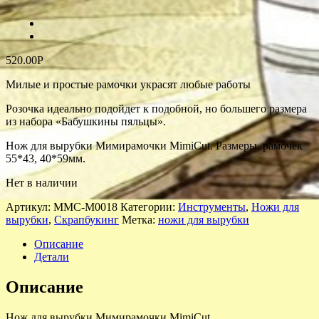
520.00
Р
Милые и простые рамочки украсят любые работы
Розочка идеально подойдет к подобной, но большего размера
из набора «Бабушкины пяльцы».
Нож для вырубки Мимирамочки MimiCut. Размеры рамочек
55*43, 40*59мм.
Нет в наличии
Артикул:
ММС-M0018
Категории:
Инструменты
,
Ножи для
вырубки
,
Скрапбукинг
Метка:
ножи для вырубки
Описание
Детали
Описание
Нож для вырубки Мимирамочки MimiCut.