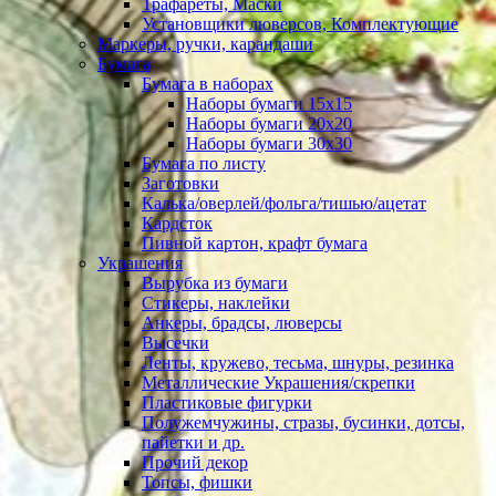
Трафареты, Маски
Установщики люверсов, Комплектующие
Маркеры, ручки, карандаши
Бумага
Бумага в наборах
Наборы бумаги 15х15
Наборы бумаги 20х20
Наборы бумаги 30х30
Бумага по листу
Заготовки
Калька/оверлей/фольга/тишью/ацетат
Кардсток
Пивной картон, крафт бумага
Украшения
Вырубка из бумаги
Стикеры, наклейки
Анкеры, брадсы, люверсы
Высечки
Ленты, кружево, тесьма, шнуры, резинка
Металлические Украшения/скрепки
Пластиковые фигурки
Полужемчужины, стразы, бусинки, дотсы,
пайетки и др.
Прочий декор
Топсы, фишки