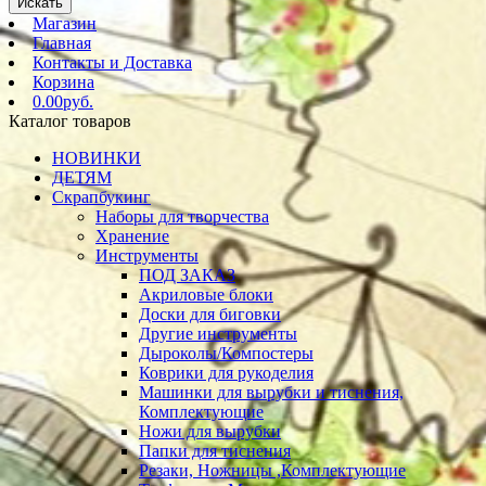
Искать
Магазин
Главная
Контакты и Доставка
Корзина
0.00руб.
Каталог товаров
НОВИНКИ
ДЕТЯМ
Скрапбукинг
Наборы для творчества
Хранение
Инструменты
ПОД ЗАКАЗ
Акриловые блоки
Доски для биговки
Другие инструменты
Дыроколы/Компостеры
Коврики для рукоделия
Машинки для вырубки и тиснения,
Комплектующие
Ножи для вырубки
Папки для тиснения
Резаки, Ножницы ,Комплектующие