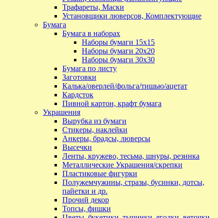
Трафареты, Маски
Установщики люверсов, Комплектующие
Бумага
Бумага в наборах
Наборы бумаги 15х15
Наборы бумаги 20х20
Наборы бумаги 30х30
Бумага по листу
Заготовки
Калька/оверлей/фольга/тишью/ацетат
Кардсток
Пивной картон, крафт бумага
Украшения
Вырубка из бумаги
Стикеры, наклейки
Анкеры, брадсы, люверсы
Высечки
Ленты, кружево, тесьма, шнуры, резинка
Металлические Украшения/скрепки
Пластиковые фигурки
Полужемчужины, стразы, бусинки, дотсы,
пайетки и др.
Прочий декор
Топсы, фишки
Цветы, букетики, тычинки, ягодки, веточки