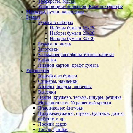
Трафареты, Маски
Установщики люверсов, Комплектующие
Маркеры, ручки, карандаши
Бумага
Бумага в наборах
Наборы бумаги 15х15
Наборы бумаги 20х20
Наборы бумаги 30х30
Бумага по листу
Заготовки
Калька/оверлей/фольга/тишью/ацетат
Кардсток
Пивной картон, крафт бумага
Украшения
Вырубка из бумаги
Стикеры, наклейки
Анкеры, брадсы, люверсы
Высечки
Ленты, кружево, тесьма, шнуры, резинка
Металлические Украшения/скрепки
Пластиковые фигурки
Полужемчужины, стразы, бусинки, дотсы,
пайетки и др.
Прочий декор
Топсы, фишки