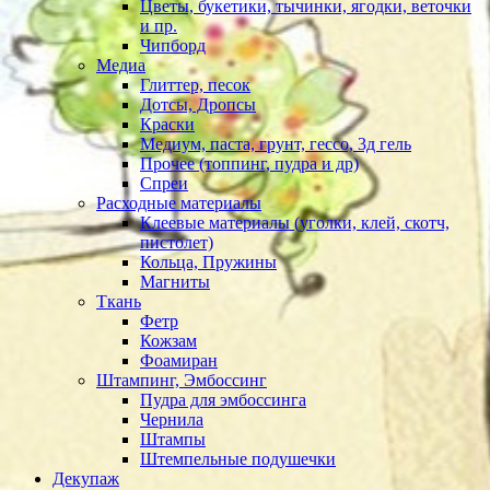
Цветы, букетики, тычинки, ягодки, веточки
и пр.
Чипборд
Медиа
Глиттер, песок
Дотсы, Дропсы
Краски
Медиум, паста, грунт, гессо, 3д гель
Прочее (топпинг, пудра и др)
Спреи
Расходные материалы
Клеевые материалы (уголки, клей, скотч,
пистолет)
Кольца, Пружины
Магниты
Ткань
Фетр
Кожзам
Фоамиран
Штампинг, Эмбоссинг
Пудра для эмбоссинга
Чернила
Штампы
Штемпельные подушечки
Декупаж