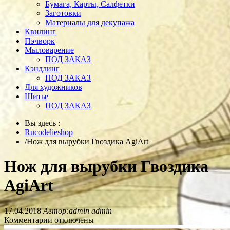
Бумага, Карты, Салфетки
Заготовки
Материалы для декупажа
Квилинг
Пэчворк
Мыловарение
ПОД ЗАКАЗ
Кэндлинг
ПОД ЗАКАЗ
Для художников
Шитье
ПОД ЗАКАЗ
Вы здесь :
Rucodelieshop
/
Нож для вырубки Гвоздика AgiArt
Нож для вырубки Гвоздика
AgiArt
17.04.2018
Автор:admin admin
Комментарии отключены