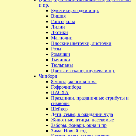
и пр.
Букетики, ягодки и пр.
Вишня
Гипсофилы
Лилии
Лютики
Магнолии
Плоские цветочки, листочки
Розы
Ромашки
Тычинки
Тюльпаны
Цветы из ткани, кружева и пр.
Чипборд
8 марта, женская тема
Гофрочипборд
ПАСХА
Праздники, праздничные атрибуты и
символы
Шейкер
Дети, семья, в ожидании чуда
Животные, птицы, насекомые
Заборы, фонари, окна и пр
Зима, Новый год