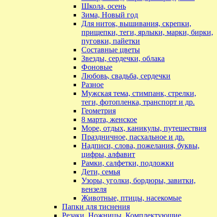
Школа, осень
Зима, Новый год
Для ниток, вышивания, скрепки,
прищепки, теги, ярлыки, марки, бирки,
пуговки, пайетки
Составные цветы
Звезды, сердечки, облака
Фоновые
Любовь, свадьба, сердечки
Разное
Мужская тема, стимпанк, стрелки,
теги, фотопленка, транспорт и др.
Геометрия
8 марта, женское
Море, отдых, каникулы, путешествия
Праздничное, пасхальное и др.
Надписи, слова, пожелания, буквы,
цифры, алфавит
Рамки, салфетки, подложки
Дети, семья
Узоры, уголки, бордюры, завитки,
вензеля
Животные, птицы, насекомые
Папки для тиснения
Резаки, Ножницы ,Комплектующие