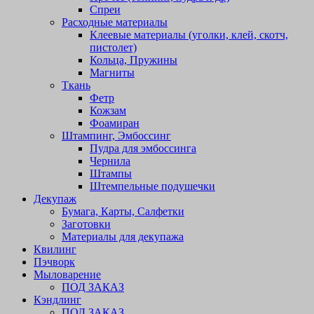
Спреи
Расходные материалы
Клеевые материалы (уголки, клей, скотч,
пистолет)
Кольца, Пружины
Магниты
Ткань
Фетр
Кожзам
Фоамиран
Штампинг, Эмбоссинг
Пудра для эмбоссинга
Чернила
Штампы
Штемпельные подушечки
Декупаж
Бумага, Карты, Салфетки
Заготовки
Материалы для декупажа
Квилинг
Пэчворк
Мыловарение
ПОД ЗАКАЗ
Кэндлинг
ПОД ЗАКАЗ