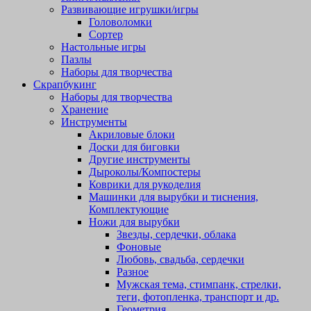
Развивающие игрушки/игры
Головоломки
Сортер
Настольные игры
Пазлы
Наборы для творчества
Скрапбукинг
Наборы для творчества
Хранение
Инструменты
Акриловые блоки
Доски для биговки
Другие инструменты
Дыроколы/Компостеры
Коврики для рукоделия
Машинки для вырубки и тиснения,
Комплектующие
Ножи для вырубки
Звезды, сердечки, облака
Фоновые
Любовь, свадьба, сердечки
Разное
Мужская тема, стимпанк, стрелки,
теги, фотопленка, транспорт и др.
Геометрия