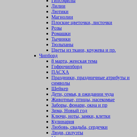
Гипсофилы
Лилии
Лютики
Магнолии
Плоские цветочки, листочки
Розы
Ромашки
Тычинки
Тюльпаны
Цветы из ткани, кружева и пр.
Чипборд
8 марта, женская тема
Гофрочипборд
ПАСХА
Праздники, праздничные атрибуты и
символы
Шейкер
Дети, семья, в ожидании чуда
Животные, птицы, насекомые
Заборы, фонари, окна и пр
Зима, Новый год
Ключи, ноты, замки, клетки
Кулинария
Любовь, свадьба, сердечки
Люди, силуэты