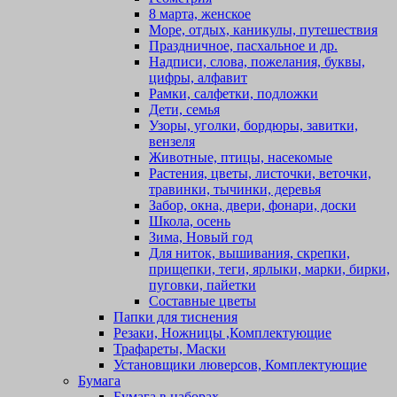
8 марта, женское
Море, отдых, каникулы, путешествия
Праздничное, пасхальное и др.
Надписи, слова, пожелания, буквы,
цифры, алфавит
Рамки, салфетки, подложки
Дети, семья
Узоры, уголки, бордюры, завитки,
вензеля
Животные, птицы, насекомые
Растения, цветы, листочки, веточки,
травинки, тычинки, деревья
Забор, окна, двери, фонари, доски
Школа, осень
Зима, Новый год
Для ниток, вышивания, скрепки,
прищепки, теги, ярлыки, марки, бирки,
пуговки, пайетки
Составные цветы
Папки для тиснения
Резаки, Ножницы ,Комплектующие
Трафареты, Маски
Установщики люверсов, Комплектующие
Бумага
Бумага в наборах