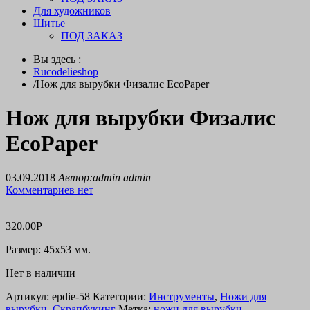
Для художников
Шитье
ПОД ЗАКАЗ
Вы здесь :
Rucodelieshop
/
Нож для вырубки Физалис EcoPaper
Нож для вырубки Физалис
EcoPaper
03.09.2018
Автор:admin admin
Комментариев нет
320.00
Р
Размер: 45х53 мм.
Нет в наличии
Артикул:
epdie-58
Категории:
Инструменты
,
Ножи для
вырубки
,
Скрапбукинг
Метка:
ножи для вырубки