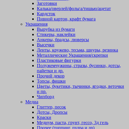
Заготовки
Калька/оверлей/фольга/тишью/ацетат
Кардсток
Пивной картон, крафт бумага
Украшения
Вырубка из бумаги
Стикеры, наклейки
Анкеры, брадсы, люверсы
Высечки
Ленты, кружево, тесьма, шнуры, резинка
Металлические Украшения/скрепки
Пластиковые фигурки
Полужемчужины, стразы, бусинки, дотсы,
пайетки и др.
Прочий декор
Топсы, фишки
Цветы, букетики, тычинки, ягодки, веточки
и пр.
Чипборд
Медиа
Глиттер, песок
Дотсы, Дропсы
Краски
Медиум, паста, грунт, гессо, 3д гель
Прочее (топпинг, пудра и др)