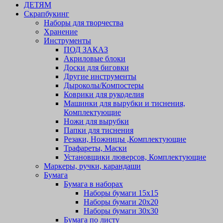
ДЕТЯМ
Скрапбукинг
Наборы для творчества
Хранение
Инструменты
ПОД ЗАКАЗ
Акриловые блоки
Доски для биговки
Другие инструменты
Дыроколы/Компостеры
Коврики для рукоделия
Машинки для вырубки и тиснения,
Комплектующие
Ножи для вырубки
Папки для тиснения
Резаки, Ножницы ,Комплектующие
Трафареты, Маски
Установщики люверсов, Комплектующие
Маркеры, ручки, карандаши
Бумага
Бумага в наборах
Наборы бумаги 15х15
Наборы бумаги 20х20
Наборы бумаги 30х30
Бумага по листу