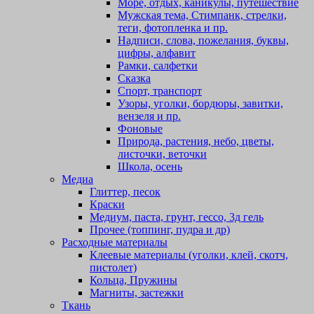
Море, отдых, каникулы, путешествие
Мужская тема, Стимпанк, стрелки,
теги, фотопленка и пр.
Надписи, слова, пожелания, буквы,
цифры, алфавит
Рамки, салфетки
Сказка
Спорт, транспорт
Узоры, уголки, бордюры, завитки,
вензеля и пр.
Фоновые
Природа, растения, небо, цветы,
листочки, веточки
Школа, осень
Медиа
Глиттер, песок
Краски
Медиум, паста, грунт, гессо, 3д гель
Прочее (топпинг, пудра и др)
Расходные материалы
Клеевые материалы (уголки, клей, скотч,
пистолет)
Кольца, Пружины
Магниты, застежки
Ткань