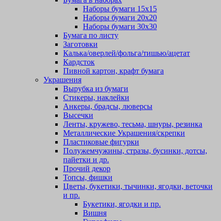
Наборы бумаги 15х15
Наборы бумаги 20х20
Наборы бумаги 30х30
Бумага по листу
Заготовки
Калька/оверлей/фольга/тишью/ацетат
Кардсток
Пивной картон, крафт бумага
Украшения
Вырубка из бумаги
Стикеры, наклейки
Анкеры, брадсы, люверсы
Высечки
Ленты, кружево, тесьма, шнуры, резинка
Металлические Украшения/скрепки
Пластиковые фигурки
Полужемчужины, стразы, бусинки, дотсы,
пайетки и др.
Прочий декор
Топсы, фишки
Цветы, букетики, тычинки, ягодки, веточки
и пр.
Букетики, ягодки и пр.
Вишня