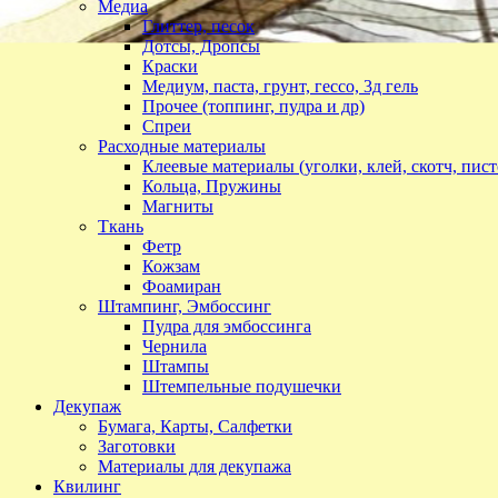
Медиа
Глиттер, песок
Дотсы, Дропсы
Краски
Медиум, паста, грунт, гессо, 3д гель
Прочее (топпинг, пудра и др)
Спреи
Расходные материалы
Клеевые материалы (уголки, клей, скотч, пист
Кольца, Пружины
Магниты
Ткань
Фетр
Кожзам
Фоамиран
Штампинг, Эмбоссинг
Пудра для эмбоссинга
Чернила
Штампы
Штемпельные подушечки
Декупаж
Бумага, Карты, Салфетки
Заготовки
Материалы для декупажа
Квилинг