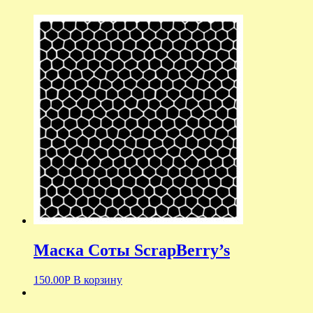
Маска Соты ScrapBerry’s
150.00
Р
В корзину