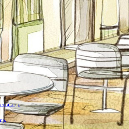
етки и др.
пр.