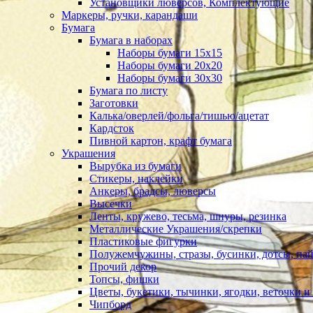
Установщики люверсов, Комплектующие
Маркеры, ручки, карандаши
Бумага
Бумага в наборах
Наборы бумаги 15х15
Наборы бумаги 20х20
Наборы бумаги 30х30
Бумага по листу
Заготовки
Калька/оверлей/фольга/тишью/ацетат
Кардсток
Пивной картон, крафт бумага
Украшения
Вырубка из бумаги
Стикеры, наклейки
Анкеры, брадсы, люверсы
Высечки
Ленты, кружево, тесьма, шнуры, резинка
Металлические Украшения/скрепки
Пластиковые фигурки
Полужемчужины, стразы, бусинки, дотсы, пай
Прочий декор
Топсы, фишки
Цветы, букетики, тычинки, ягодки, веточки и 
Чипборд