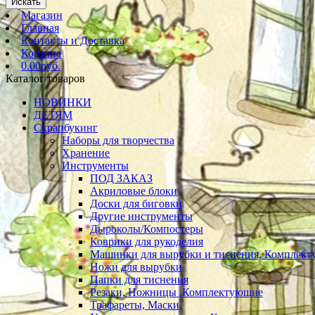
Искать
Магазин
Главная
Контакты и Доставка
Корзина
0.00руб.
Каталог товаров
НОВИНКИ
ДЕТЯМ
Скрапбукинг
Наборы для творчества
Хранение
Инструменты
ПОД ЗАКАЗ
Акриловые блоки
Доски для биговки
Другие инструменты
Дыроколы/Компостеры
Коврики для рукоделия
Машинки для вырубки и тиснения, Комплек
Ножи для вырубки
Папки для тиснения
Резаки, Ножницы ,Комплектующие
Трафареты, Маски