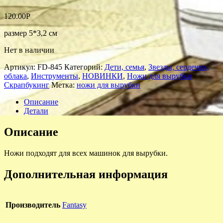
120.00
Р
размер 5*3,2 см
Нет в наличии
Артикул:
FD-845
Категорий:
Дети, семья
,
Звезды, сердечки,
облака
,
Инструменты
,
НОВИНКИ
,
Ножи для вырубки
,
Скрапбукинг
Метка:
ножи для вырубки
Описание
Детали
Описание
Ножи подходят для всех машинок для вырубки.
Дополнительная информация
Производитель
Fantasу