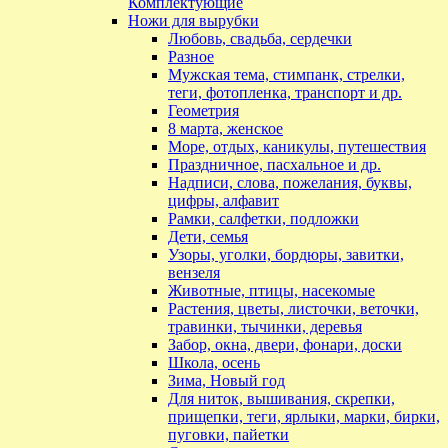
Комплектующие
Ножи для вырубки
Любовь, свадьба, сердечки
Разное
Мужская тема, стимпанк, стрелки,
теги, фотопленка, транспорт и др.
Геометрия
8 марта, женское
Море, отдых, каникулы, путешествия
Праздничное, пасхальное и др.
Надписи, слова, пожелания, буквы,
цифры, алфавит
Рамки, салфетки, подложки
Дети, семья
Узоры, уголки, бордюры, завитки,
вензеля
Животные, птицы, насекомые
Растения, цветы, листочки, веточки,
травинки, тычинки, деревья
Забор, окна, двери, фонари, доски
Школа, осень
Зима, Новый год
Для ниток, вышивания, скрепки,
прищепки, теги, ярлыки, марки, бирки,
пуговки, пайетки