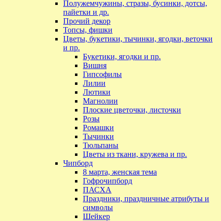
Полужемчужины, стразы, бусинки, дотсы,
пайетки и др.
Прочий декор
Топсы, фишки
Цветы, букетики, тычинки, ягодки, веточки
и пр.
Букетики, ягодки и пр.
Вишня
Гипсофилы
Лилии
Лютики
Магнолии
Плоские цветочки, листочки
Розы
Ромашки
Тычинки
Тюльпаны
Цветы из ткани, кружева и пр.
Чипборд
8 марта, женская тема
Гофрочипборд
ПАСХА
Праздники, праздничные атрибуты и
символы
Шейкер