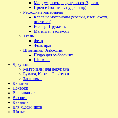
Медиум, паста, грунт, гессо, 3д гель
Прочее (топпинг, пудра и др)
Расходные материалы
Клеевые материалы (уголки, клей, скотч,
пистолет)
Кольца, Пружины
Магниты, застежки
Ткань
Фетр
Фоамиран
Штампинг, Эмбоссинг
Пудра для эмбоссинга
Штампы
Декупаж
Материалы для декупажа
Бумага, Карты, Салфетки
Заготовки
Квилинг
Пэчворк
Вышивание
Вязание
Кэндлинг
Для художников
Шитье