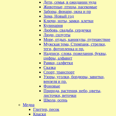
Дети, семья, в ожидании чуда
Животные, птицы, насекомые
Заборы, фонари, окна и пр
Зима, Новый год
Ключи, ноты, замки, клетки
Кулинария
Любовь, свадьба, сердечки
Люди, силуэты
Море, отдых, каникулы, путешествие
Мужская тема, Стимпанк, стрелки,
теги, фотопленка и пр.
Надписи, слова, пожелания, буквы,
цифры, алфавит
Рамки, салфетки
Сказка
Спорт, транспорт
Узоры, уголки, бордюры, завитки,
вензеля и пр.
Фоновые
Природа, растения, небо, цветы,
листочки, веточки
Школа, осень
Медиа
Глиттер, песок
Краски