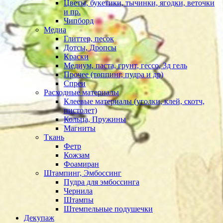
Цветы, букетики, тычинки, ягодки, веточки
и пр.
Чипборд
Медиа
Глиттер, песок
Дотсы, Дропсы
Краски
Медиум, паста, грунт, гессо, 3д гель
Прочее (топпинг, пудра и др)
Спреи
Расходные материалы
Клеевые материалы (уголки, клей, скотч,
пистолет)
Кольца, Пружины
Магниты
Ткань
Фетр
Кожзам
Фоамиран
Штампинг, Эмбоссинг
Пудра для эмбоссинга
Чернила
Штампы
Штемпельные подушечки
Декупаж