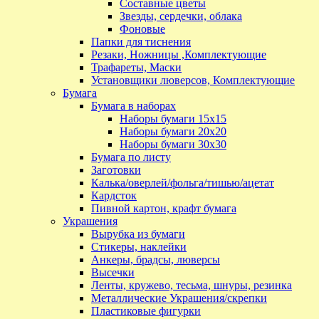
Составные цветы
Звезды, сердечки, облака
Фоновые
Папки для тиснения
Резаки, Ножницы ,Комплектующие
Трафареты, Маски
Установщики люверсов, Комплектующие
Бумага
Бумага в наборах
Наборы бумаги 15х15
Наборы бумаги 20х20
Наборы бумаги 30х30
Бумага по листу
Заготовки
Калька/оверлей/фольга/тишью/ацетат
Кардсток
Пивной картон, крафт бумага
Украшения
Вырубка из бумаги
Стикеры, наклейки
Анкеры, брадсы, люверсы
Высечки
Ленты, кружево, тесьма, шнуры, резинка
Металлические Украшения/скрепки
Пластиковые фигурки