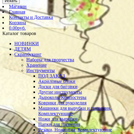
Искать
Магазин
Главная
Контакты и Доставка
Корзина
0.00руб.
Каталог товаров
НОВИНКИ
ДЕТЯМ
Скрапбукинг
Наборы для творчества
Хранение
Инструменты
ПОД ЗАКАЗ
Акриловые блоки
Доски для биговки
Другие инструменты
Дыроколы/Компостеры
Коврики для рукоделия
Машинки для вырубки и тиснения,
Комплектующие
Ножи для вырубки
Папки для тиснения
Резаки, Ножницы ,Комплектующие