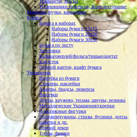
Трафареты, Маски
Установщики люверсов, Комплектующие
Маркеры, ручки, карандаши
Бумага
Бумага в наборах
Наборы бумаги 15х15
Наборы бумаги 20х20
Наборы бумаги 30х30
Бумага по листу
Заготовки
Калька/оверлей/фольга/тишью/ацетат
Кардсток
Пивной картон, крафт бумага
Украшения
Вырубка из бумаги
Стикеры, наклейки
Анкеры, брадсы, люверсы
Высечки
Ленты, кружево, тесьма, шнуры, резинка
Металлические Украшения/скрепки
Пластиковые фигурки
Полужемчужины, стразы, бусинки, дотсы,
пайетки и др.
Прочий декор
Топсы, фишки