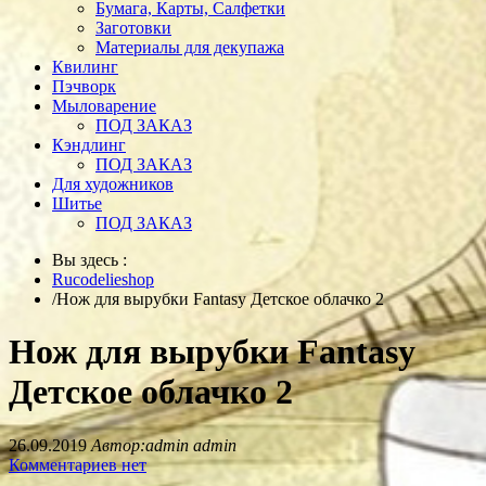
Бумага, Карты, Салфетки
Заготовки
Материалы для декупажа
Квилинг
Пэчворк
Мыловарение
ПОД ЗАКАЗ
Кэндлинг
ПОД ЗАКАЗ
Для художников
Шитье
ПОД ЗАКАЗ
Вы здесь :
Rucodelieshop
/
Нож для вырубки Fantasy Детское облачко 2
Нож для вырубки Fantasy
Детское облачко 2
26.09.2019
Автор:admin admin
Комментариев нет