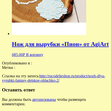
Нож для вырубки «Пион» от AgiArt
685.00
Р
В корзину
Опубликовано в :
Метки :
Ссылка на эту запись:
http://rucodelieshop.ru/product/nozh-dlya-
vyrubki-fantasy-detskoe-oblachko-2/
Оставить ответ
Вы должны быть
авторизованы
чтобы размещать
комментарии.