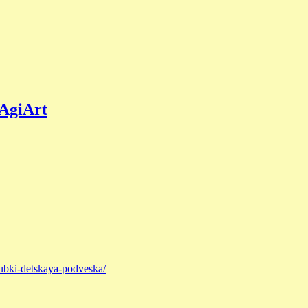
AgiArt
rubki-detskaya-podveska/