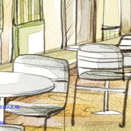
етки и др.
пр.