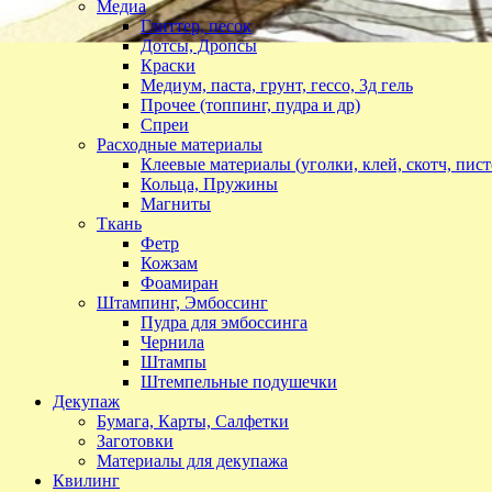
Медиа
Глиттер, песок
Дотсы, Дропсы
Краски
Медиум, паста, грунт, гессо, 3д гель
Прочее (топпинг, пудра и др)
Спреи
Расходные материалы
Клеевые материалы (уголки, клей, скотч, пист
Кольца, Пружины
Магниты
Ткань
Фетр
Кожзам
Фоамиран
Штампинг, Эмбоссинг
Пудра для эмбоссинга
Чернила
Штампы
Штемпельные подушечки
Декупаж
Бумага, Карты, Салфетки
Заготовки
Материалы для декупажа
Квилинг