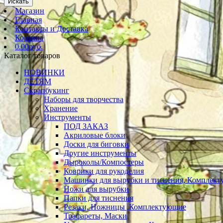
Искать
Магазин
Главная
Контакты и Доставка
Корзина
0.00руб.
Каталог товаров
НОВИНКИ
ДЕТЯМ
Скрапбукинг
Наборы для творчества
Хранение
Инструменты
ПОД ЗАКАЗ
Акриловые блоки
Доски для биговки
Другие инструменты
Дыроколы/Компостеры
Коврики для рукоделия
Машинки для вырубки и тиснения, Комплек
Ножи для вырубки
Папки для тиснения
Резаки, Ножницы ,Комплектующие
Трафареты, Маски