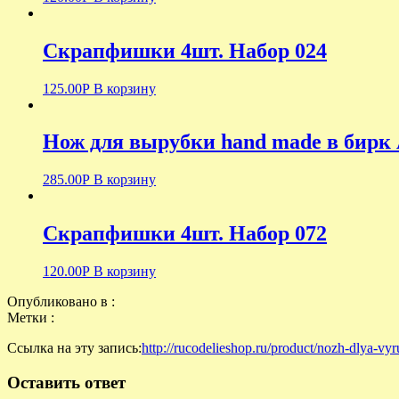
Скрапфишки 4шт. Набор 024
125.00
Р
В корзину
Нож для вырубки hand made в бирк 
285.00
Р
В корзину
Скрапфишки 4шт. Набор 072
120.00
Р
В корзину
Опубликовано в :
Метки :
Ссылка на эту запись:
http://rucodelieshop.ru/product/nozh-dlya-vy
Оставить ответ