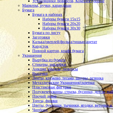
Установщики люверсов, Комплектующие
Маркеры, ручки, карандаши
Бумага
Бумага в наборах
Наборы бумаги 15х15
Наборы бумаги 20х20
Наборы бумаги 30х30
Бумага по листу
Заготовки
Калька/оверлей/фольга/тишью/ацетат
Кардсток
Пивной картон, крафт бумага
Украшения
Вырубка из бумаги
Стикеры, наклейки
Анкеры, брадсы, люверсы
Высечки
Ленты, кружево, тесьма, шнуры, резинка
Металлические Украшения/скрепки
Пластиковые фигурки
Полужемчужины, стразы, бусинки, дотсы, пай
Прочий декор
Топсы, фишки
Цветы, букетики, тычинки, ягодки, веточки и 
Чипборд