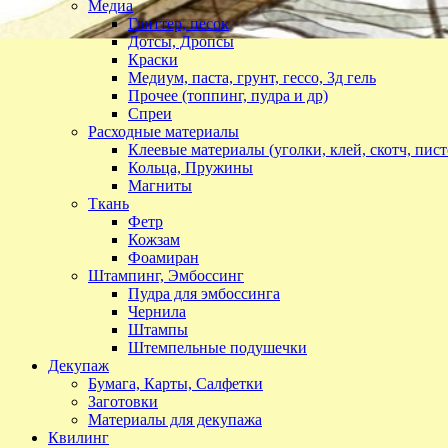
Медиа
Глиттер, песок
Дотсы, Дропсы
Краски
Медиум, паста, грунт, гессо, 3д гель
Прочее (топпинг, пудра и др)
Спреи
Расходные материалы
Клеевые материалы (уголки, клей, скотч, пист
Кольца, Пружины
Магниты
Ткань
Фетр
Кожзам
Фоамиран
Штампинг, Эмбоссинг
Пудра для эмбоссинга
Чернила
Штампы
Штемпельные подушечки
Декупаж
Бумага, Карты, Салфетки
Заготовки
Материалы для декупажа
Квилинг