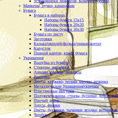
Установщики люверсов, Комплектующие
Маркеры, ручки, карандаши
Бумага
Бумага в наборах
Наборы бумаги 15х15
Наборы бумаги 20х20
Наборы бумаги 30х30
Бумага по листу
Заготовки
Калька/оверлей/фольга/тишью/ацетат
Кардсток
Пивной картон, крафт бумага
Украшения
Вырубка из бумаги
Стикеры, наклейки
Анкеры, брадсы, люверсы
Высечки
Ленты, кружево, тесьма, шнуры, резинка
Металлические Украшения/скрепки
Пластиковые фигурки
Полужемчужины, стразы, бусинки, дотсы, пай
Прочий декор
Топсы, фишки
Цветы, букетики, тычинки, ягодки, веточки и 
Чипборд