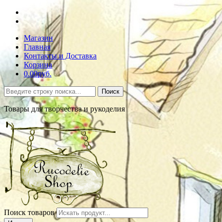
Магазин
Главная
Контакты и Доставка
Корзина
0.00руб.
Поиск
Товары для творчества и рукоделия
Поиск товаров