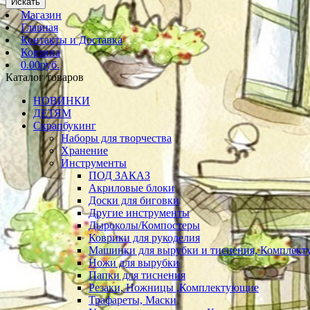
Искать
Магазин
Главная
Контакты и Доставка
Корзина
0.00руб.
Каталог товаров
НОВИНКИ
ДЕТЯМ
Скрапбукинг
Наборы для творчества
Хранение
Инструменты
ПОД ЗАКАЗ
Акриловые блоки
Доски для биговки
Другие инструменты
Дыроколы/Компостеры
Коврики для рукоделия
Машинки для вырубки и тиснения, Комплек
Ножи для вырубки
Папки для тиснения
Резаки, Ножницы ,Комплектующие
Трафареты, Маски