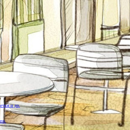
етки и др.
пр.