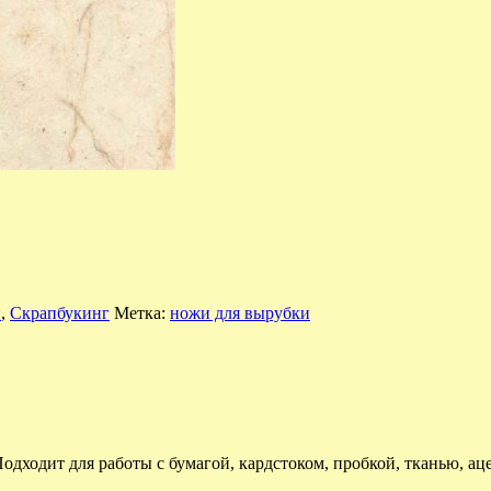
и
,
Скрапбукинг
Метка:
ножи для вырубки
одходит для работы с бумагой, кардстоком, пробкой, тканью, ац