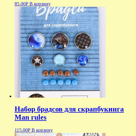
85.00
Р
В корзину
Набор брадсов для скрапбукинга
Man rules
115.00
Р
В корзину