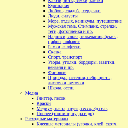
Ключи, ноты, замки, клетки
Кулинария
Любовь, свадьба, сердечки
Люди, силуэты
Море, отдых, каникулы, путешествие
Мужская тема, Стимпанк, стрелки,
теги, фотопленка и пр.
Надписи, слова, пожелания, буквы,
цифры, алфавит
Рамки, салфетки
Сказка
Спорт, транспорт
Узоры, уголки, бордюры, завитки,
вензеля и пр.
Фоновые
Природа, растения, небо, цветы,
листочки, веточки
Школа, осень
Медиа
Глиттер, песок
Краски
Медиум, паста, грунт, гессо, 3д гель
Прочее (топпинг, пудра и др)
Расходные материалы
Клеевые материалы (уголки, клей, скотч,