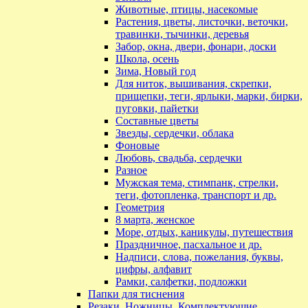
Животные, птицы, насекомые
Растения, цветы, листочки, веточки,
травинки, тычинки, деревья
Забор, окна, двери, фонари, доски
Школа, осень
Зима, Новый год
Для ниток, вышивания, скрепки,
прищепки, теги, ярлыки, марки, бирки,
пуговки, пайетки
Составные цветы
Звезды, сердечки, облака
Фоновые
Любовь, свадьба, сердечки
Разное
Мужская тема, стимпанк, стрелки,
теги, фотопленка, транспорт и др.
Геометрия
8 марта, женское
Море, отдых, каникулы, путешествия
Праздничное, пасхальное и др.
Надписи, слова, пожелания, буквы,
цифры, алфавит
Рамки, салфетки, подложки
Папки для тиснения
Резаки, Ножницы ,Комплектующие