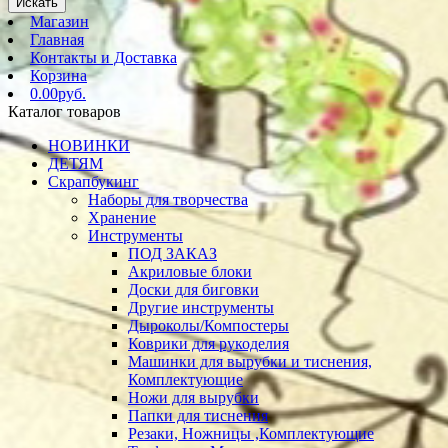
Искать
Магазин
Главная
Контакты и Доставка
Корзина
0.00руб.
Каталог товаров
НОВИНКИ
ДЕТЯМ
Скрапбукинг
Наборы для творчества
Хранение
Инструменты
ПОД ЗАКАЗ
Акриловые блоки
Доски для биговки
Другие инструменты
Дыроколы/Компостеры
Коврики для рукоделия
Машинки для вырубки и тиснения,
Комплектующие
Ножи для вырубки
Папки для тиснения
Резаки, Ножницы ,Комплектующие