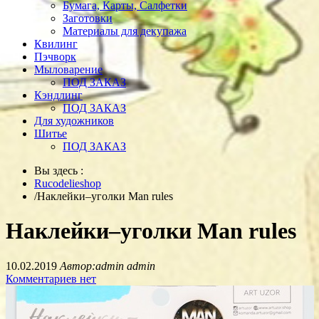
Бумага, Карты, Салфетки
Заготовки
Материалы для декупажа
Квилинг
Пэчворк
Мыловарение
ПОД ЗАКАЗ
Кэндлинг
ПОД ЗАКАЗ
Для художников
Шитье
ПОД ЗАКАЗ
Вы здесь :
Rucodelieshop
/
Наклейки‒уголки Man rules
Наклейки‒уголки Man rules
10.02.2019
Автор:admin admin
Комментариев нет