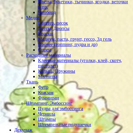
Цветы, букетики, тычинки, ягодки, веточки
и пр.
Чипборд
Медиа
Глиттер, песок
Дотсы, Дропсы
Краски
Медиум, паста, грунт, гессо, 3д гель
Прочее (топпинг, пудра и др)
Спреи
Расходные материалы
Клеевые материалы (уголки, клей, скотч,
пистолет)
Кольца, Пружины
Магниты
Ткань
Фетр
Кожзам
Фоамиран
Штампинг, Эмбоссинг
Пудра для эмбоссинга
Чернила
Штампы
Штемпельные подушечки
Декупаж