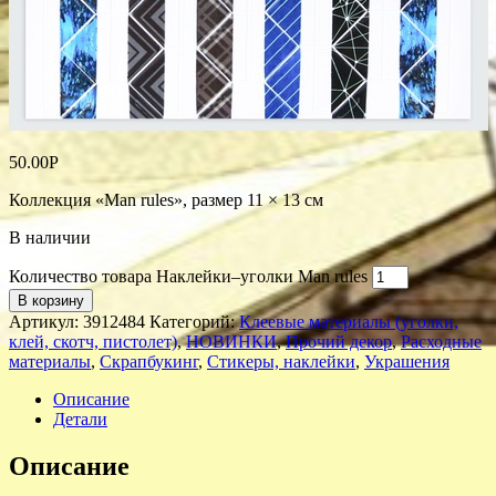
50.00
Р
Коллекция «Man rules», размер 11 × 13 см
В наличии
Количество товара Наклейки‒уголки Man rules
В корзину
Артикул:
3912484
Категорий:
Клеевые материалы (уголки,
клей, скотч, пистолет)
,
НОВИНКИ
,
Прочий декор
,
Расходные
материалы
,
Скрапбукинг
,
Стикеры, наклейки
,
Украшения
Описание
Детали
Описание