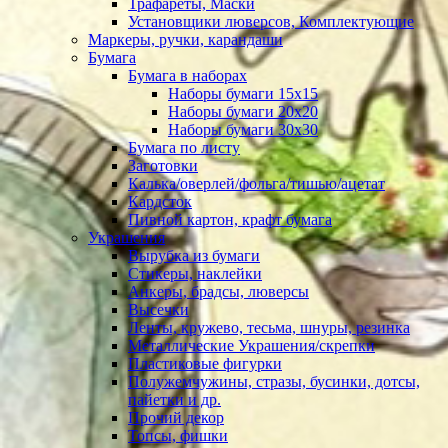
Трафареты, Маски
Установщики люверсов, Комплектующие
Маркеры, ручки, карандаши
Бумага
Бумага в наборах
Наборы бумаги 15х15
Наборы бумаги 20х20
Наборы бумаги 30х30
Бумага по листу
Заготовки
Калька/оверлей/фольга/тишью/ацетат
Кардсток
Пивной картон, крафт бумага
Украшения
Вырубка из бумаги
Стикеры, наклейки
Анкеры, брадсы, люверсы
Высечки
Ленты, кружево, тесьма, шнуры, резинка
Металлические Украшения/скрепки
Пластиковые фигурки
Полужемчужины, стразы, бусинки, дотсы,
пайетки и др.
Прочий декор
Топсы, фишки