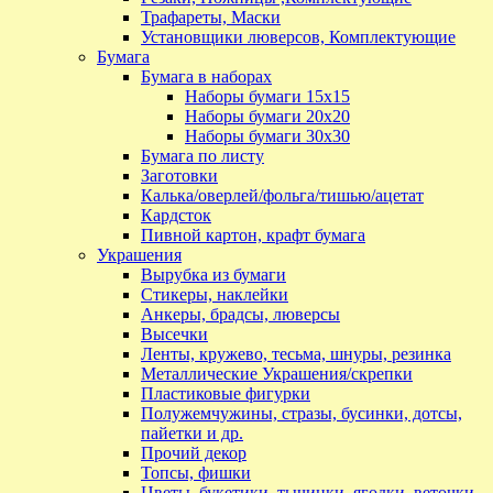
Трафареты, Маски
Установщики люверсов, Комплектующие
Бумага
Бумага в наборах
Наборы бумаги 15х15
Наборы бумаги 20х20
Наборы бумаги 30х30
Бумага по листу
Заготовки
Калька/оверлей/фольга/тишью/ацетат
Кардсток
Пивной картон, крафт бумага
Украшения
Вырубка из бумаги
Стикеры, наклейки
Анкеры, брадсы, люверсы
Высечки
Ленты, кружево, тесьма, шнуры, резинка
Металлические Украшения/скрепки
Пластиковые фигурки
Полужемчужины, стразы, бусинки, дотсы,
пайетки и др.
Прочий декор
Топсы, фишки
Цветы, букетики, тычинки, ягодки, веточки