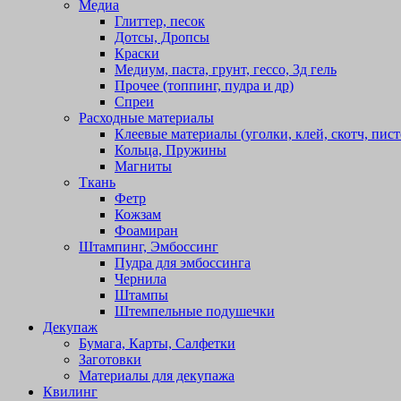
Медиа
Глиттер, песок
Дотсы, Дропсы
Краски
Медиум, паста, грунт, гессо, 3д гель
Прочее (топпинг, пудра и др)
Спреи
Расходные материалы
Клеевые материалы (уголки, клей, скотч, пист
Кольца, Пружины
Магниты
Ткань
Фетр
Кожзам
Фоамиран
Штампинг, Эмбоссинг
Пудра для эмбоссинга
Чернила
Штампы
Штемпельные подушечки
Декупаж
Бумага, Карты, Салфетки
Заготовки
Материалы для декупажа
Квилинг