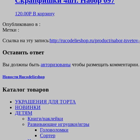
Скрапфишки 4шт. Набор 097
120.00
Р
В корзину
Опубликовано в :
Метки :
Ссылка на эту запись:
http://rucodelieshop.ru/product/nabor-tsvetov
Оставить ответ
Вы должны быть
авторизованы
чтобы размещать комментарии.
Новости Rucodelieshop
Каталог товаров
УКРАШЕНИЯ ДЛЯ ТОРТА
НОВИНКИ
ДЕТЯМ
Книги/наклейки
Развивающие игрушки/игры
Головоломки
Сортер