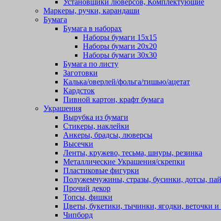
Установщики люверсов, Комплектующие
Маркеры, ручки, карандаши
Бумага
Бумага в наборах
Наборы бумаги 15х15
Наборы бумаги 20х20
Наборы бумаги 30х30
Бумага по листу
Заготовки
Калька/оверлей/фольга/тишью/ацетат
Кардсток
Пивной картон, крафт бумага
Украшения
Вырубка из бумаги
Стикеры, наклейки
Анкеры, брадсы, люверсы
Высечки
Ленты, кружево, тесьма, шнуры, резинка
Металлические Украшения/скрепки
Пластиковые фигурки
Полужемчужины, стразы, бусинки, дотсы, пай
Прочий декор
Топсы, фишки
Цветы, букетики, тычинки, ягодки, веточки и 
Чипборд