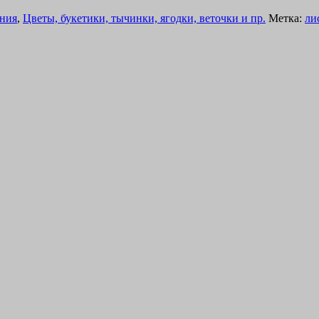
ния
,
Цветы, букетики, тычинки, ягодки, веточки и пр.
Метка:
ли