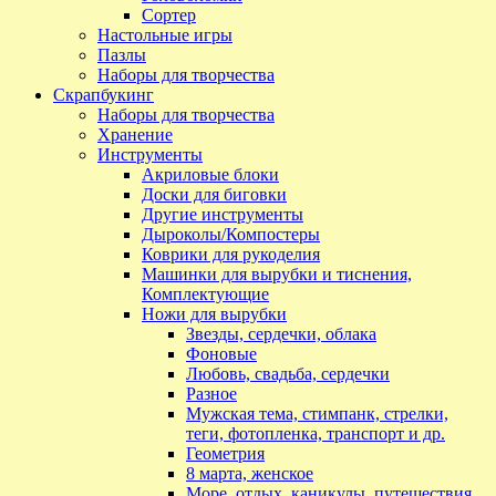
Сортер
Настольные игры
Пазлы
Наборы для творчества
Скрапбукинг
Наборы для творчества
Хранение
Инструменты
Акриловые блоки
Доски для биговки
Другие инструменты
Дыроколы/Компостеры
Коврики для рукоделия
Машинки для вырубки и тиснения,
Комплектующие
Ножи для вырубки
Звезды, сердечки, облака
Фоновые
Любовь, свадьба, сердечки
Разное
Мужская тема, стимпанк, стрелки,
теги, фотопленка, транспорт и др.
Геометрия
8 марта, женское
Море, отдых, каникулы, путешествия