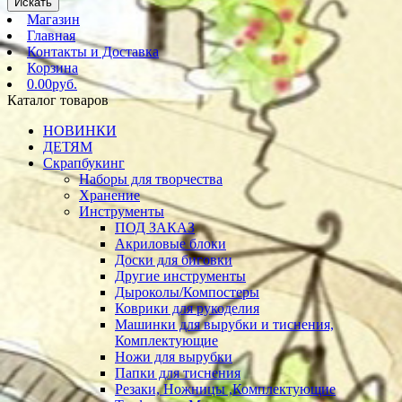
Искать
Магазин
Главная
Контакты и Доставка
Корзина
0.00руб.
Каталог товаров
НОВИНКИ
ДЕТЯМ
Скрапбукинг
Наборы для творчества
Хранение
Инструменты
ПОД ЗАКАЗ
Акриловые блоки
Доски для биговки
Другие инструменты
Дыроколы/Компостеры
Коврики для рукоделия
Машинки для вырубки и тиснения,
Комплектующие
Ножи для вырубки
Папки для тиснения
Резаки, Ножницы ,Комплектующие