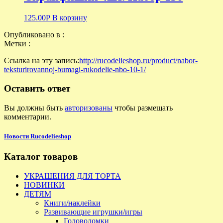
125.00
Р
В корзину
Опубликовано в :
Метки :
Ссылка на эту запись:
http://rucodelieshop.ru/product/nabor-
teksturirovannoj-bumagi-rukodelie-nbo-10-1/
Оставить ответ
Вы должны быть
авторизованы
чтобы размещать
комментарии.
Новости Rucodelieshop
Каталог товаров
УКРАШЕНИЯ ДЛЯ ТОРТА
НОВИНКИ
ДЕТЯМ
Книги/наклейки
Развивающие игрушки/игры
Головоломки