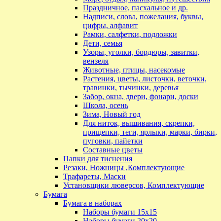
Праздничное, пасхальное и др.
Надписи, слова, пожелания, буквы,
цифры, алфавит
Рамки, салфетки, подложки
Дети, семья
Узоры, уголки, бордюры, завитки,
вензеля
Животные, птицы, насекомые
Растения, цветы, листочки, веточки,
травинки, тычинки, деревья
Забор, окна, двери, фонари, доски
Школа, осень
Зима, Новый год
Для ниток, вышивания, скрепки,
прищепки, теги, ярлыки, марки, бирки,
пуговки, пайетки
Составные цветы
Папки для тиснения
Резаки, Ножницы ,Комплектующие
Трафареты, Маски
Установщики люверсов, Комплектующие
Бумага
Бумага в наборах
Наборы бумаги 15х15
Наборы бумаги 20х20