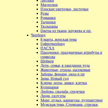
Лютики
Магнолии
Плоские цветочки, листочки
Розы
Ромашки
Тычинки
Тюльпаны
Цветы из ткани, кружева и пр.
Чипборд
8 марта, женская тема
Гофрочипборд
ПАСХА
Праздники, праздничные атрибуты и
символы
Шейкер
Дети, семья, в ожидании чуда
Животные, птицы, насекомые
Заборы, фонари, окна и пр
Зима, Новый год
Ключи, ноты, замки, клетки
Кулинария
Любовь, свадьба, сердечки
Люди, силуэты
Море, отдых, каникулы, путешествие
Мужская тема, Стимпанк, стрелки,