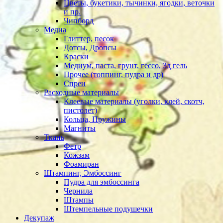
Цветы, букетики, тычинки, ягодки, веточки
и пр.
Чипборд
Медиа
Глиттер, песок
Дотсы, Дропсы
Краски
Медиум, паста, грунт, гессо, 3д гель
Прочее (топпинг, пудра и др)
Спреи
Расходные материалы
Клеевые материалы (уголки, клей, скотч,
пистолет)
Кольца, Пружины
Магниты
Ткань
Фетр
Кожзам
Фоамиран
Штампинг, Эмбоссинг
Пудра для эмбоссинга
Чернила
Штампы
Штемпельные подушечки
Декупаж