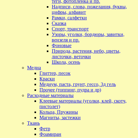
теги, фотопленка и пр.
Надписи, слова, пожелания, буквы,
цифры, алфавит
Рамки, салфетки
Сказка
Спорт, транспорт
Узоры, уголки, бордюры, завитки,
вензеля и пр.
Фоновые
Природа, растения, небо, цветы,
листочки, веточки
Школа, осень
Медиа
Глиттер, песок
Краски
Медиум, паста, грунт, гессо, 3д гель
Прочее (топпинг, пудра и др)
Расходные материалы
Клеевые материалы (уголки, клей, скотч,
пистолет)
Кольца, Пружины
Магниты, застежки
Ткань
Фетр
Фоамиран