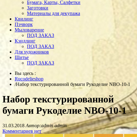
Бумага, Карты, Салфетки
Заготовки
Материалы для декупажа
Квилинг
Пэчворк
Мыловарение
ПОД ЗАКАЗ
Кэндлинг
ПОД ЗАКАЗ
Для художников
Шитье
ПОД ЗАКАЗ
Вы здесь :
Rucodelieshop
/
Набор текстурированной бумаги Рукоделие NBO-10-1
Набор текстурированной
бумаги Рукоделие NBO-10-1
31.03.2018
Автор:admin admin
Комментариев нет