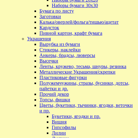
Наборы бумаги 30х30
Бумага по листу
Заготовки
Калька/оверлей/фольга/тишью/ацетат
Кардсток
Пивной картон, крафт бумага
Украшения
Вырубка из бумаги
Стикеры, наклейки
Анкеры, брадсы, люверсы
Высечки
Ленты, кружево, тесьма, шнуры, резинка
Металлические Украшения/скрепки
Пластиковые фигурки
Полужемчужины, стразы, бусинки, дотсы,
пайетки и др.
Прочий декор
Топсы, фишки
Цветы, букетики, тычинки, ягодки, веточки
и пр.
Букетики, ягодки и пр.
Вишня
Гипсофилы
Лилии