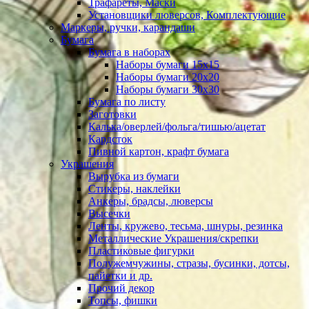
Трафареты, Маски
Установщики люверсов, Комплектующие
Маркеры, ручки, карандаши
Бумага
Бумага в наборах
Наборы бумаги 15х15
Наборы бумаги 20х20
Наборы бумаги 30х30
Бумага по листу
Заготовки
Калька/оверлей/фольга/тишью/ацетат
Кардсток
Пивной картон, крафт бумага
Украшения
Вырубка из бумаги
Стикеры, наклейки
Анкеры, брадсы, люверсы
Высечки
Ленты, кружево, тесьма, шнуры, резинка
Металлические Украшения/скрепки
Пластиковые фигурки
Полужемчужины, стразы, бусинки, дотсы,
пайетки и др.
Прочий декор
Топсы, фишки