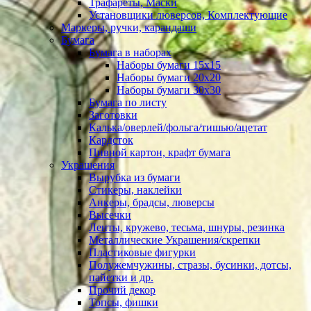
Трафареты, Маски
Установщики люверсов, Комплектующие
Маркеры, ручки, карандаши
Бумага
Бумага в наборах
Наборы бумаги 15х15
Наборы бумаги 20х20
Наборы бумаги 30х30
Бумага по листу
Заготовки
Калька/оверлей/фольга/тишью/ацетат
Кардсток
Пивной картон, крафт бумага
Украшения
Вырубка из бумаги
Стикеры, наклейки
Анкеры, брадсы, люверсы
Высечки
Ленты, кружево, тесьма, шнуры, резинка
Металлические Украшения/скрепки
Пластиковые фигурки
Полужемчужины, стразы, бусинки, дотсы,
пайетки и др.
Прочий декор
Топсы, фишки