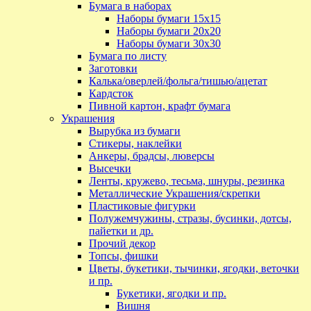
Бумага в наборах
Наборы бумаги 15х15
Наборы бумаги 20х20
Наборы бумаги 30х30
Бумага по листу
Заготовки
Калька/оверлей/фольга/тишью/ацетат
Кардсток
Пивной картон, крафт бумага
Украшения
Вырубка из бумаги
Стикеры, наклейки
Анкеры, брадсы, люверсы
Высечки
Ленты, кружево, тесьма, шнуры, резинка
Металлические Украшения/скрепки
Пластиковые фигурки
Полужемчужины, стразы, бусинки, дотсы,
пайетки и др.
Прочий декор
Топсы, фишки
Цветы, букетики, тычинки, ягодки, веточки
и пр.
Букетики, ягодки и пр.
Вишня