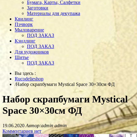
Бумага, Карты, Салфетки
Заготовки
Материалы для декупажа
Квилинг
Пэчворк
Мыловарение
ПОД ЗАКАЗ
Кэндлинг
ПОД ЗАКАЗ
Для художников
Шитье
ПОД ЗАКАЗ
Вы здесь :
Rucodelieshop
/
Набор скрапбумаги Mystical Space 30×30см ФД
Набор скрапбумаги Mystical
Space 30×30см ФД
19.06.2020
Автор:admin admin
Комментариев нет