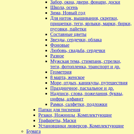
Забор, окна, двери, фонари, доски
Школа, осень
Зима, Новый год
Для ниток, вышивания, скрепки,
прищепки, теги, ярлыки, марки, бирки,
пуговки, пайетки
Составные цветы
Звезды, сердечки, облака
Фоновые
Любовь, свадьба, сердечки
Разное
Мужская тема, стимпанк, стрелки,
теги, фотопленка, транспорт и др.
Геометрия
8 марта, женское
Море, отдых, каникулы, путешествия
Праздничное, пасхальное и др.
Надписи, слова, пожелания, буквы,
цифры, алфавит
Рамки, салфетки, подложки
Папки для тиснения
Резаки, Ножницы ,Комплектующие
Трафареты, Маски
Установщики люверсов, Комплектующие
Бумага