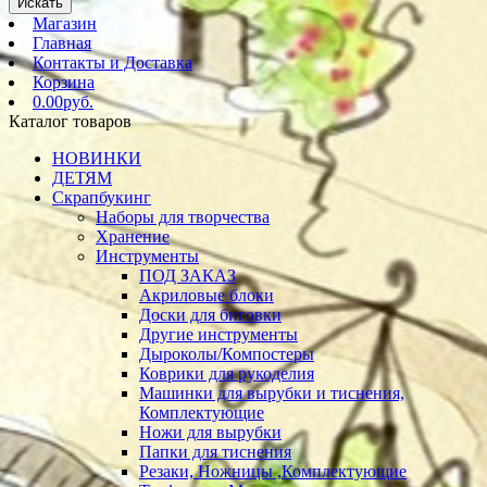
Искать
Магазин
Главная
Контакты и Доставка
Корзина
0.00руб.
Каталог товаров
НОВИНКИ
ДЕТЯМ
Скрапбукинг
Наборы для творчества
Хранение
Инструменты
ПОД ЗАКАЗ
Акриловые блоки
Доски для биговки
Другие инструменты
Дыроколы/Компостеры
Коврики для рукоделия
Машинки для вырубки и тиснения,
Комплектующие
Ножи для вырубки
Папки для тиснения
Резаки, Ножницы ,Комплектующие