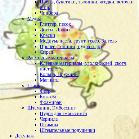
Цветы, букетики, тычинки, ягодки, веточки
и пр.
Чипборд
Медиа
Глиттер, песок
Дотсы, Дропсы
Краски
Медиум, паста, грунт, гессо, 3д гель
Прочее (топпинг, пудра и др)
Спреи
Расходные материалы
Клеевые материалы (уголки, клей, скотч,
пистолет)
Кольца, Пружины
Магниты
Ткань
Фетр
Кожзам
Фоамиран
Штампинг, Эмбоссинг
Пудра для эмбоссинга
Чернила
Штампы
Штемпельные подушечки
Декупаж