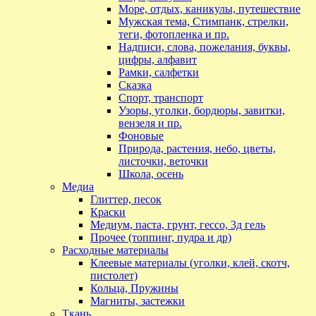
Море, отдых, каникулы, путешествие
Мужская тема, Стимпанк, стрелки,
теги, фотопленка и пр.
Надписи, слова, пожелания, буквы,
цифры, алфавит
Рамки, салфетки
Сказка
Спорт, транспорт
Узоры, уголки, бордюры, завитки,
вензеля и пр.
Фоновые
Природа, растения, небо, цветы,
листочки, веточки
Школа, осень
Медиа
Глиттер, песок
Краски
Медиум, паста, грунт, гессо, 3д гель
Прочее (топпинг, пудра и др)
Расходные материалы
Клеевые материалы (уголки, клей, скотч,
пистолет)
Кольца, Пружины
Магниты, застежки
Ткань