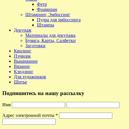
Фетр
Фоамиран
Штампинг, Эмбоссинг
Пудра для эмбоссинга
Штампы
Декупаж
Материалы для декупажа
Бумага, Карты, Салфетки
Заготовки
Квилинг
Пэчворк
Вышивание
Вязание
Кэндлинг
Для художников
Шитье
Подпишитесь на нашу рассылку
Имя
Адрес электронной почты
*