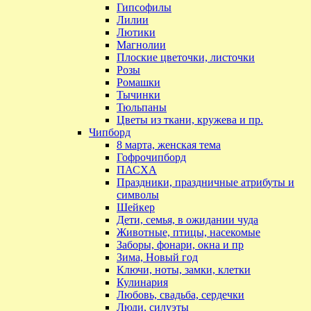
Гипсофилы
Лилии
Лютики
Магнолии
Плоские цветочки, листочки
Розы
Ромашки
Тычинки
Тюльпаны
Цветы из ткани, кружева и пр.
Чипборд
8 марта, женская тема
Гофрочипборд
ПАСХА
Праздники, праздничные атрибуты и
символы
Шейкер
Дети, семья, в ожидании чуда
Животные, птицы, насекомые
Заборы, фонари, окна и пр
Зима, Новый год
Ключи, ноты, замки, клетки
Кулинария
Любовь, свадьба, сердечки
Люди, силуэты