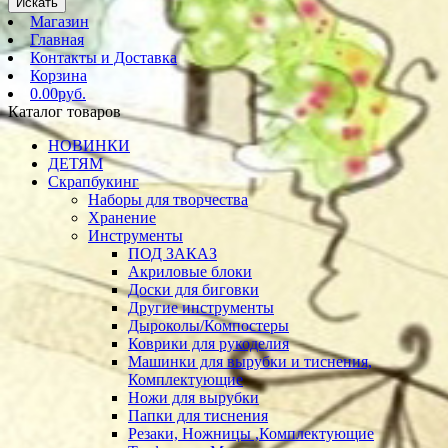
Искать
Магазин
Главная
Контакты и Доставка
Корзина
0.00руб.
Каталог товаров
НОВИНКИ
ДЕТЯМ
Скрапбукинг
Наборы для творчества
Хранение
Инструменты
ПОД ЗАКАЗ
Акриловые блоки
Доски для биговки
Другие инструменты
Дыроколы/Компостеры
Коврики для рукоделия
Машинки для вырубки и тиснения,
Комплектующие
Ножи для вырубки
Папки для тиснения
Резаки, Ножницы ,Комплектующие