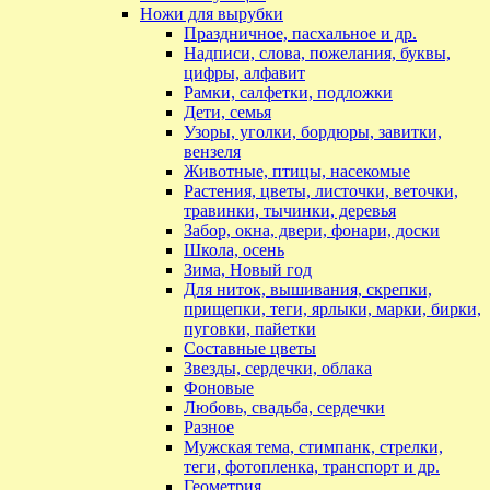
Ножи для вырубки
Праздничное, пасхальное и др.
Надписи, слова, пожелания, буквы,
цифры, алфавит
Рамки, салфетки, подложки
Дети, семья
Узоры, уголки, бордюры, завитки,
вензеля
Животные, птицы, насекомые
Растения, цветы, листочки, веточки,
травинки, тычинки, деревья
Забор, окна, двери, фонари, доски
Школа, осень
Зима, Новый год
Для ниток, вышивания, скрепки,
прищепки, теги, ярлыки, марки, бирки,
пуговки, пайетки
Составные цветы
Звезды, сердечки, облака
Фоновые
Любовь, свадьба, сердечки
Разное
Мужская тема, стимпанк, стрелки,
теги, фотопленка, транспорт и др.
Геометрия