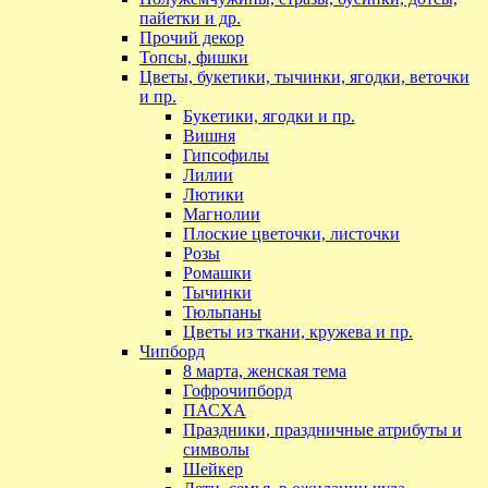
пайетки и др.
Прочий декор
Топсы, фишки
Цветы, букетики, тычинки, ягодки, веточки
и пр.
Букетики, ягодки и пр.
Вишня
Гипсофилы
Лилии
Лютики
Магнолии
Плоские цветочки, листочки
Розы
Ромашки
Тычинки
Тюльпаны
Цветы из ткани, кружева и пр.
Чипборд
8 марта, женская тема
Гофрочипборд
ПАСХА
Праздники, праздничные атрибуты и
символы
Шейкер