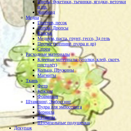
Цветы, букетики, тычинки, ягодки, веточки
и пр.
Чипборд
Медиа
Глиттер, песок
Дотсы, Дропсы
Краски
Медиум, паста, грунт, гессо, 3д гель
Прочее (топпинг, пудра и др)
Спреи
Расходные материалы
Клеевые материалы (уголки, клей, скотч,
пистолет)
Кольца, Пружины
Магниты
Ткань
Фетр
Кожзам
Фоамиран
Штампинг, Эмбоссинг
Пудра для эмбоссинга
Чернила
Штампы
Штемпельные подушечки
Декупаж