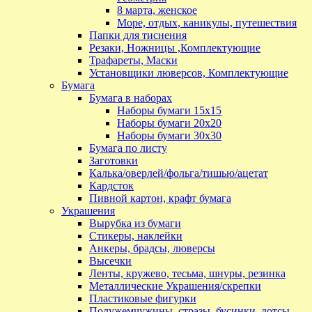
8 марта, женское
Море, отдых, каникулы, путешествия
Папки для тиснения
Резаки, Ножницы ,Комплектующие
Трафареты, Маски
Установщики люверсов, Комплектующие
Бумага
Бумага в наборах
Наборы бумаги 15х15
Наборы бумаги 20х20
Наборы бумаги 30х30
Бумага по листу
Заготовки
Калька/оверлей/фольга/тишью/ацетат
Кардсток
Пивной картон, крафт бумага
Украшения
Вырубка из бумаги
Стикеры, наклейки
Анкеры, брадсы, люверсы
Высечки
Ленты, кружево, тесьма, шнуры, резинка
Металлические Украшения/скрепки
Пластиковые фигурки
Полужемчужины, стразы, бусинки, дотсы,