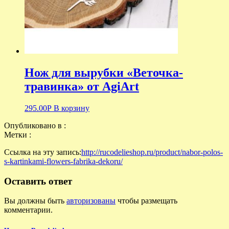
Нож для вырубки «Веточка-
травинка» от AgiArt
295.00
Р
В корзину
Опубликовано в :
Метки :
Ссылка на эту запись:
http://rucodelieshop.ru/product/nabor-polos-
s-kartinkami-flowers-fabrika-dekoru/
Оставить ответ
Вы должны быть
авторизованы
чтобы размещать
комментарии.