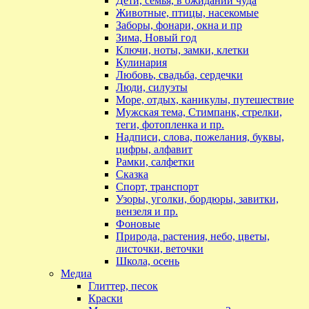
Дети, семья, в ожидании чуда
Животные, птицы, насекомые
Заборы, фонари, окна и пр
Зима, Новый год
Ключи, ноты, замки, клетки
Кулинария
Любовь, свадьба, сердечки
Люди, силуэты
Море, отдых, каникулы, путешествие
Мужская тема, Стимпанк, стрелки,
теги, фотопленка и пр.
Надписи, слова, пожелания, буквы,
цифры, алфавит
Рамки, салфетки
Сказка
Спорт, транспорт
Узоры, уголки, бордюры, завитки,
вензеля и пр.
Фоновые
Природа, растения, небо, цветы,
листочки, веточки
Школа, осень
Медиа
Глиттер, песок
Краски