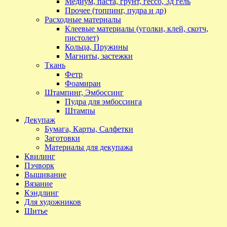
Медиум, паста, грунт, гессо, 3д гель
Прочее (топпинг, пудра и др)
Расходные материалы
Клеевые материалы (уголки, клей, скотч,
пистолет)
Кольца, Пружины
Магниты, застежки
Ткань
Фетр
Фоамиран
Штампинг, Эмбоссинг
Пудра для эмбоссинга
Штампы
Декупаж
Бумага, Карты, Салфетки
Заготовки
Материалы для декупажа
Квилинг
Пэчворк
Вышивание
Вязание
Кэндлинг
Для художников
Шитье