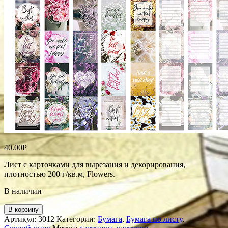
40.00
Р
Лист с карточками для вырезания и декорирования,
плотностью 200 г/кв.м, Flowers.
В наличии
В корзину
Артикул:
3012
Категории:
Бумага
,
Бумага по листу
,