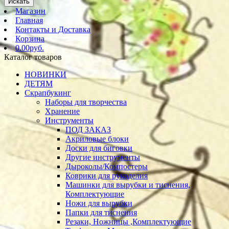
Искать
Магазин
Главная
Контакты и Доставка
Корзина
0.00руб.
Каталог товаров
НОВИНКИ
ДЕТЯМ
Скрапбукинг
Наборы для творчества
Хранение
Инструменты
ПОД ЗАКАЗ
Акриловые блоки
Доски для биговки
Другие инструменты
Дыроколы/Компостеры
Коврики для рукоделия
Машинки для вырубки и тиснения,
Комплектующие
Ножи для вырубки
Папки для тиснения
Резаки, Ножницы ,Комплектующие