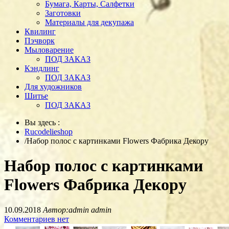
Бумага, Карты, Салфетки
Заготовки
Материалы для декупажа
Квилинг
Пэчворк
Мыловарение
ПОД ЗАКАЗ
Кэндлинг
ПОД ЗАКАЗ
Для художников
Шитье
ПОД ЗАКАЗ
Вы здесь :
Rucodelieshop
/
Набор полос с картинками Flowers Фабрика Декору
Набор полос с картинками
Flowers Фабрика Декору
10.09.2018
Автор:admin admin
Комментариев нет