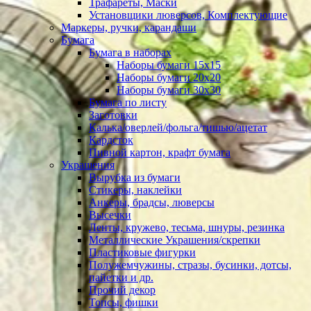
Трафареты, Маски
Установщики люверсов, Комплектующие
Маркеры, ручки, карандаши
Бумага
Бумага в наборах
Наборы бумаги 15х15
Наборы бумаги 20х20
Наборы бумаги 30х30
Бумага по листу
Заготовки
Калька/оверлей/фольга/тишью/ацетат
Кардсток
Пивной картон, крафт бумага
Украшения
Вырубка из бумаги
Стикеры, наклейки
Анкеры, брадсы, люверсы
Высечки
Ленты, кружево, тесьма, шнуры, резинка
Металлические Украшения/скрепки
Пластиковые фигурки
Полужемчужины, стразы, бусинки, дотсы,
пайетки и др.
Прочий декор
Топсы, фишки