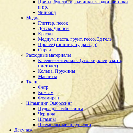
Цветы, букетики, тычинки, ягодки, веточки
и пр.
Чипборд
Медиа
Глиттер, песок
Дотсы, Дропсы
Краски
Медиум, паста, грунт, гессо, 3д гель
Прочее (топпинг, пудра и др)
Спреи
Расходные материалы
Клеевые материалы (уголки, клей, скотч,
пистолет)
Кольца, Пружины
Магниты
Ткань
Фетр
Кожзам
Фоамиран
Штампинг, Эмбоссинг
Пудра для эмбоссинга
Чернила
Штампы
Штемпельные подушечки
Декупаж