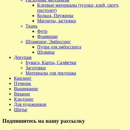
Клеевые материалы (уголки, клей, скотч,
пистолет)
Кольца, Пружины
Магниты, застежки
Ткань
Фетр
Фоамиран
Штампинг, Эмбоссинг
Пудра для эмбоссинга
Штампы
Декупаж
Бумага, Карты, Салфетки
Заготовки
Материалы для декупажа
Квилинг
Пэчворк
Вышивание
Вязание
Кэндлинг
Для художников
Шитье
Подпишитесь на нашу рассылку