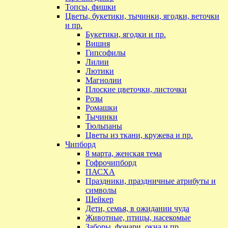
Топсы, фишки
Цветы, букетики, тычинки, ягодки, веточки
и пр.
Букетики, ягодки и пр.
Вишня
Гипсофилы
Лилии
Лютики
Магнолии
Плоские цветочки, листочки
Розы
Ромашки
Тычинки
Тюльпаны
Цветы из ткани, кружева и пр.
Чипборд
8 марта, женская тема
Гофрочипборд
ПАСХА
Праздники, праздничные атрибуты и
символы
Шейкер
Дети, семья, в ожидании чуда
Животные, птицы, насекомые
Заборы, фонари, окна и пр