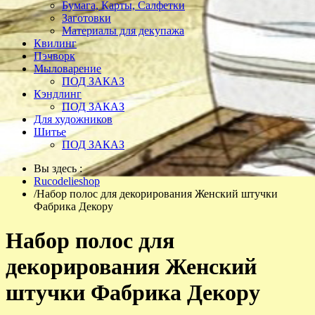
Бумага, Карты, Салфетки
Заготовки
Материалы для декупажа
Квилинг
Пэчворк
Мыловарение
ПОД ЗАКАЗ
Кэндлинг
ПОД ЗАКАЗ
Для художников
Шитье
ПОД ЗАКАЗ
Вы здесь :
Rucodelieshop
/
Набор полос для декорирования Женский штучки
Фабрика Декору
Набор полос для
декорирования Женский
штучки Фабрика Декору