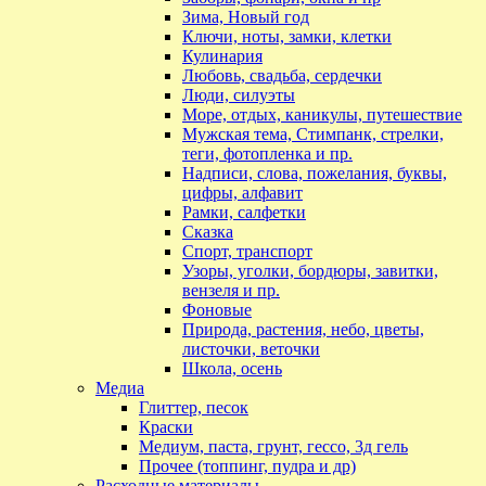
Зима, Новый год
Ключи, ноты, замки, клетки
Кулинария
Любовь, свадьба, сердечки
Люди, силуэты
Море, отдых, каникулы, путешествие
Мужская тема, Стимпанк, стрелки,
теги, фотопленка и пр.
Надписи, слова, пожелания, буквы,
цифры, алфавит
Рамки, салфетки
Сказка
Спорт, транспорт
Узоры, уголки, бордюры, завитки,
вензеля и пр.
Фоновые
Природа, растения, небо, цветы,
листочки, веточки
Школа, осень
Медиа
Глиттер, песок
Краски
Медиум, паста, грунт, гессо, 3д гель
Прочее (топпинг, пудра и др)
Расходные материалы