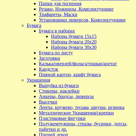
Папки для тиснения
Резаки, Ножницы ,Комплектующие
Трафареты, Маски
Установщики люверсов, Комплектующие
Бумага
Бумага в наборах
Наборы бумаги 15х15
Наборы бумаги 20х20
Наборы бумаги 30х30
Бумага по листу
Заготовки
Калька/оверлей/фольга/тишью/ацетат
Кардсток
Пивной картон, крафт бумага
Украшения
Вырубка из бумаги
Стикеры, наклейки
Анкеры, брадсы, люверсы
Высечки
Ленты, кружево, тесьма, шнуры, резинка
Металлические Украшения/скрепки
Пластиковые фигурки
Полужемчужины, стразы, бусинки, дотсы,
пайетки и др.
Прочий декор