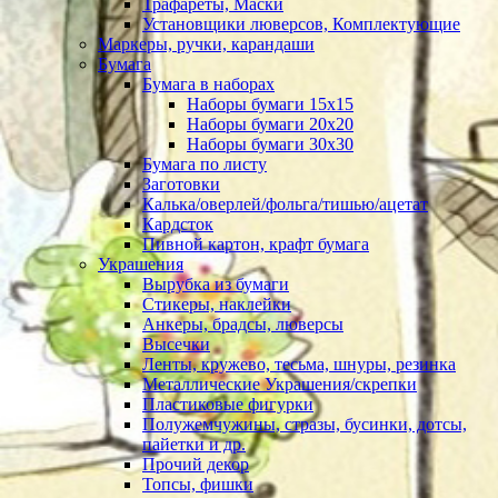
Трафареты, Маски
Установщики люверсов, Комплектующие
Маркеры, ручки, карандаши
Бумага
Бумага в наборах
Наборы бумаги 15х15
Наборы бумаги 20х20
Наборы бумаги 30х30
Бумага по листу
Заготовки
Калька/оверлей/фольга/тишью/ацетат
Кардсток
Пивной картон, крафт бумага
Украшения
Вырубка из бумаги
Стикеры, наклейки
Анкеры, брадсы, люверсы
Высечки
Ленты, кружево, тесьма, шнуры, резинка
Металлические Украшения/скрепки
Пластиковые фигурки
Полужемчужины, стразы, бусинки, дотсы,
пайетки и др.
Прочий декор
Топсы, фишки