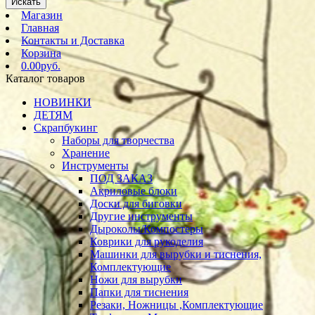
Искать
Магазин
Главная
Контакты и Доставка
Корзина
0.00руб.
Каталог товаров
НОВИНКИ
ДЕТЯМ
Скрапбукинг
Наборы для творчества
Хранение
Инструменты
ПОД ЗАКАЗ
Акриловые блоки
Доски для биговки
Другие инструменты
Дыроколы/Компостеры
Коврики для рукоделия
Машинки для вырубки и тиснения,
Комплектующие
Ножи для вырубки
Папки для тиснения
Резаки, Ножницы ,Комплектующие