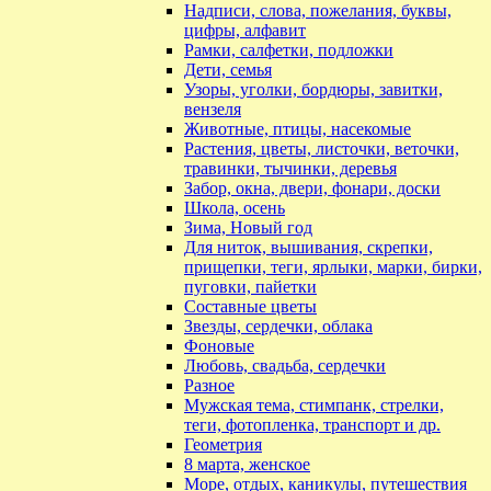
Надписи, слова, пожелания, буквы,
цифры, алфавит
Рамки, салфетки, подложки
Дети, семья
Узоры, уголки, бордюры, завитки,
вензеля
Животные, птицы, насекомые
Растения, цветы, листочки, веточки,
травинки, тычинки, деревья
Забор, окна, двери, фонари, доски
Школа, осень
Зима, Новый год
Для ниток, вышивания, скрепки,
прищепки, теги, ярлыки, марки, бирки,
пуговки, пайетки
Составные цветы
Звезды, сердечки, облака
Фоновые
Любовь, свадьба, сердечки
Разное
Мужская тема, стимпанк, стрелки,
теги, фотопленка, транспорт и др.
Геометрия
8 марта, женское
Море, отдых, каникулы, путешествия