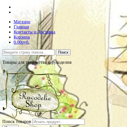
Магазин
Главная
Контакты и Доставка
Корзина
0.00руб.
Поиск
Товары для творчества и рукоделия
Поиск товаров