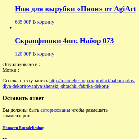
Нож для вырубки «Пион» от AgiArt
685.00
Р
В корзину
Скрапфишки 4шт. Набор 073
120.00
Р
В корзину
Опубликовано в :
Метки :
Ссылка на эту запись:
http://rucodelieshop.ru/product/nabor-polos-
dlya-dekorirovaniya-zhenskij-shtuchki-fabrika-dekoru/
Оставить ответ
Вы должны быть
авторизованы
чтобы размещать
комментарии.
Новости Rucodelieshop